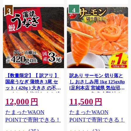
3
4
【数量限定】【 訳アリ 】
訳あり サーモン 切り落と
国産うなぎ 蒲焼き 3尾 セ
し おさしみ用 1kg 125gx8p
ット ( 420g ) 大きさ の不揃
[足利本店 宮城県 気仙沼市
い タレ・山椒付き ウナギ
20564313] 魚 魚介類 鮭 お
12,000
11,500
鰻 ふぞろい 不揃い うな重
刺し身 刺し身 刺身 生 生食
円
円
ひつまぶし 人気 茨城 八千
個包装 チリ銀鮭 銀鮭 海鮮
たまったWAON
たまったWAON
代町 ふるさと納税 冷凍
海鮮丼 魚介
[SF951ya]
POINTで寄附できる！
POINTで寄附できる！