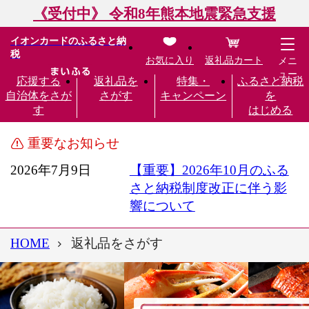
《受付中》 令和8年熊本地震緊急支援
イオンカードのふるさと納
税
お気に入り
返礼品カート
メニ
ュー
応援する
返礼品を
特集・
ふるさと納税
自治体をさが
さがす
キャンペーン
を
す
はじめる
重要なお知らせ
2026年7月9日
【重要】2026年10月のふる
さと納税制度改正に伴う影
響について
HOME
返礼品をさがす