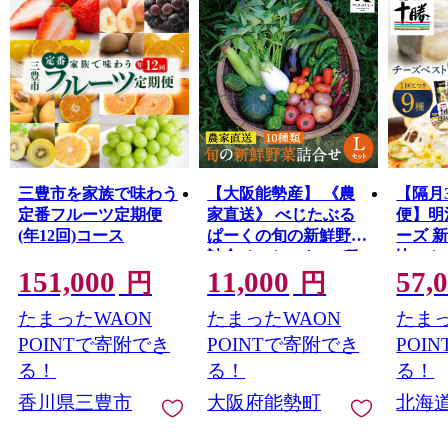
三豊市を家族で味わう
【大阪能勢産】 《農
【隔月
定番フルーツ定期便
家直送》 べじたぶる
便】明
(年12回)コース
ぱーくの旬の新鮮野菜
ーズ 
詰合せ Lセット (10種
比べセット
151,000
11,000
57,
k3c
類) | べじたぶるぱーく
円
円
野菜詰め合わせ 野菜
たまったWAON
たまったWAON
たまっ
農薬・化学肥料不使用
新鮮 産地直送 季節 旬
POINTで寄附でき
POINTで寄附でき
POI
| 大阪府 能勢町 送料無
る！
る！
る！
料
香川県三豊市
大阪府能勢町
北海