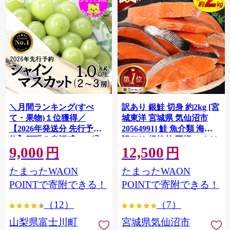
＼月間ランキング(すべ
訳あり 銀鮭 切身 約2kg [宮
て・果物)１位獲得／
城東洋 宮城県 気仙沼市
【2026年発送分 先行予
20564991] 鮭 魚介類 海鮮
約】頬張る幸福感 〜緑の
訳アリ 規格外 不揃い さけ
9,000
12,500
宝石・ シャインマスカッ
サケ 鮭切身 シャケ 切り身
円
円
ト 〜 １ｋｇ以上（２〜３
冷凍 家庭用 おかず 弁当 支
たまったWAON
たまったWAON
房） フルーツ 山梨県産 果
援 サーモン 銀鮭切り身 魚
物 くだもの シャイン マス
わけあり
POINTで寄附できる！
POINTで寄附できる！
カット ぶどう ブドウ 葡萄
（12）
（7）
大粒 種なし 先行予約 富士
川町 10000円 一万円 9000
山梨県富士川町
宮城県気仙沼市
円 九千円