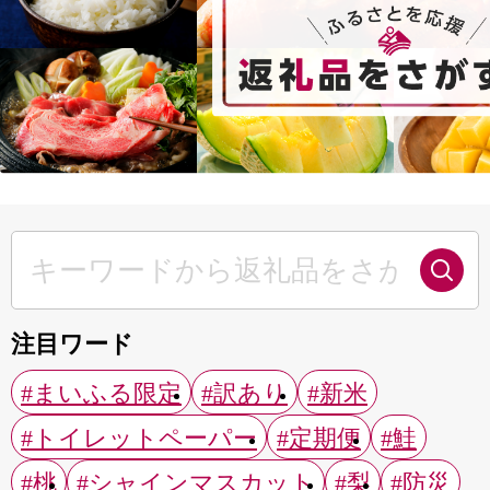
注目ワード
#まいふる限定
#訳あり
#新米
#トイレットペーパー
#定期便
#鮭
#桃
#シャインマスカット
#梨
#防災