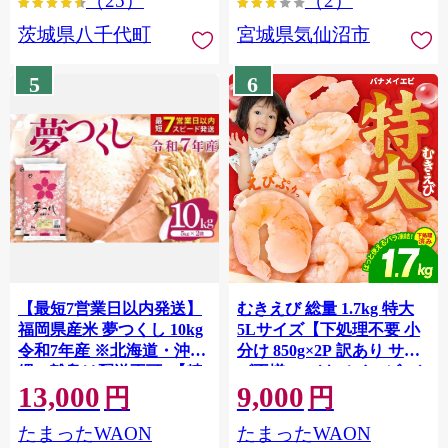
（25）
（2）
茨城県八千代町
宮城県気仙沼市
5
6
【最短7営業日以内発送】
むきえび 総量 1.7kg 特大
福岡県産米 夢つくし 10kg
5Lサイズ【下処理不要 小
令和7年産 ※北海道・沖
分け 850g×2P 訳あり サイ
縄・離島は配送不可 |【精
ズ不揃い バナメイエビ バ
13,000
9,000
米 単一米 単一原料米 7年
ラ凍結】 G4142
円
円
産 国産 お米 ブランド米
たまったWAON
たまったWAON
5kg × 2 ゆめつくし】