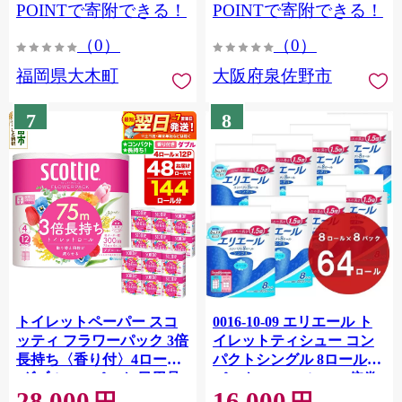
CY009_01
POINTで寄附できる！
POINTで寄附できる！
（0）
（0）
福岡県大木町
大阪府泉佐野市
7
8
トイレットペーパー スコ
0016-10-09 エリエール ト
ッティ フラワーパック 3倍
イレットティシュー コン
長持ち〈香り付〉4ロール
パクトシングル 8ロール×8
(ダブル)×12パック 日用品
パック 64ロール 1.5倍巻
28,000
16,000
最短翌日発送 [スコッティ
82.5m トイレットペーパー