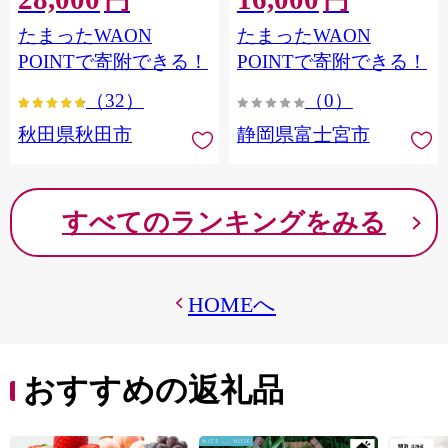
円
円
フラワーパック トイレッ
シングル パルプ100％ 香り
たまったWAON
たまったWAON
トペーパー 日本製紙クレ
つき 日用品 消耗品 備蓄
シア] 秋田県秋田市
POINTで寄附できる！
POINTで寄附できる！
（32）
（0）
秋田県秋田市
静岡県富士宮市
すべてのランキングをみる
HOMEへ
おすすめの返礼品