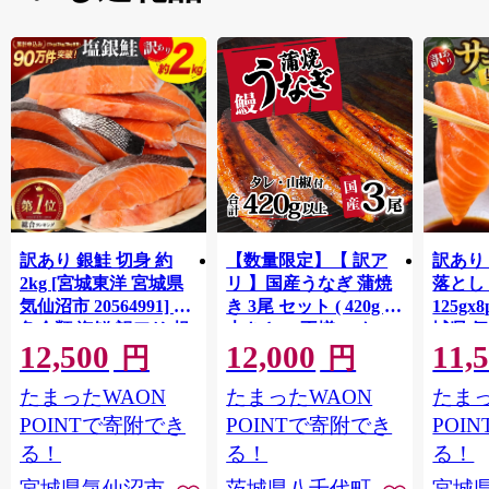
訳あり 銀鮭 切身 約
【数量限定】【 訳ア
訳あり
2kg [宮城東洋 宮城県
リ 】国産うなぎ 蒲焼
落とし 
気仙沼市 20564991] 鮭
き 3尾 セット ( 420g )
125gx
魚介類 海鮮 訳アリ 規
大きさ の不揃い タ
城県 
12,500
12,000
11,
格外 不揃い さけ サケ
レ・山椒付き ウナギ
20564
円
円
鮭切身 シャケ 切り身
鰻 ふぞろい 不揃い う
お刺し
たまったWAON
たまったWAON
たまっ
冷凍 家庭用 おかず 弁
な重 ひつまぶし 人気
生 生
当 支援 サーモン 銀鮭
茨城 八千代町 ふるさ
鮭 銀鮭
POINTで寄附でき
POINTで寄附でき
POI
切り身 魚 わけあり
と納税 冷凍 [SF951ya]
介
る！
る！
る！
宮城県気仙沼市
茨城県八千代町
宮城