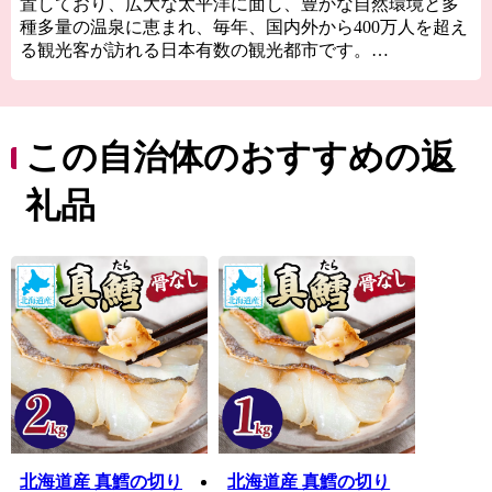
置しており、広大な太平洋に面し、豊かな自然環境と多
種多量の温泉に恵まれ、毎年、国内外から400万人を超え
る観光客が訪れる日本有数の観光都市です。
その名を耳にしたことがある方も多いと思いますが、“登
別温泉”は、その泉質の種類の豊富さから「温泉のデパー
ト」と呼ばれています。
この自治体のおすすめの返
登別市では、この恵まれた自然や温泉などの資源をまち
づくりに活かすとともに、「市民と行政による協働のま
礼品
ちづくり」を基本に、市民と行政がともに汗を流し、互
いに喜びを分かち合える、個性豊かで魅力あるまちづく
りに取り組んでいます。
ぜひ、登別市を応援してください！
================================
登別市市制施行50周年PR動画
登別市は令和2年8月1日に市制施行50周年を迎えました。
このPR動画は、市制施行50周年を迎えるに当たり作成し
たもので、「市民みんなで作ろう！」を合い言葉に、
『私の好きな登別』をテーマとして、登別が大好きなた
くさんの方が登場します。
登別の「好き」がたくさん詰まった本動画をぜひご覧く
北海道産 真鱈の切り
北海道産 真鱈の切り