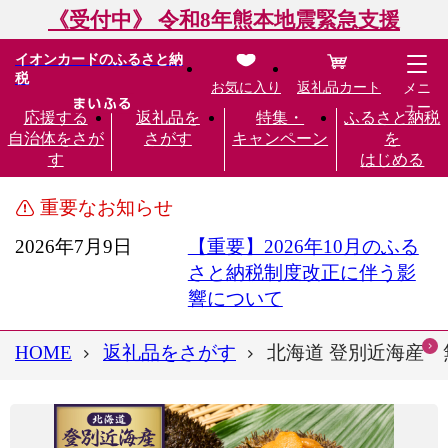
《受付中》 令和8年熊本地震緊急支援
イオンカードのふるさと納
税
お気に入り
返礼品カート
メニ
ュー
応援する
返礼品を
特集・
ふるさと納税
自治体をさが
さがす
キャンペーン
を
す
はじめる
重要なお知らせ
2026年7月9日
【重要】2026年10月のふる
さと納税制度改正に伴う影
響について
HOME
返礼品をさがす
北海道 登別近海産 