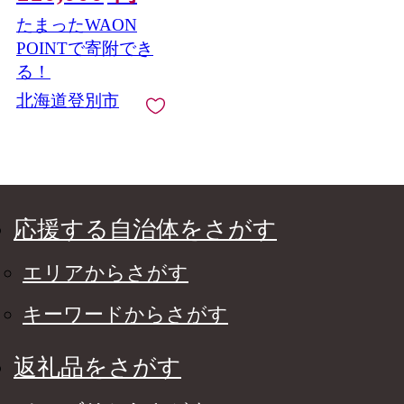
雲丹・無添加・うに・
たまったWAON
極上エゾバフンウニ・
塩水パック】
POINTで寄附でき
る！
北海道登別市
応援する自治体をさがす
エリアからさがす
キーワードからさがす
返礼品をさがす