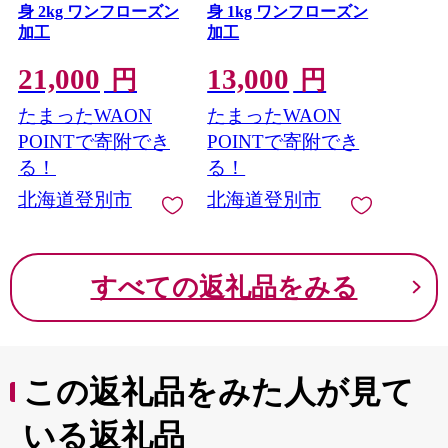
ださい。
身 2kg ワンフローズン
身 1kg ワンフローズン
https://www.youtube.com/watch?v=-EuEAmsSwvI
加工
加工
（YouTube動画です。上記URLをコピー＆ペーストしアド
レスバーへ貼り付けてご覧ください。）
21,000
13,000
円
円
■お問い合わせ先
たまったWAON
たまったWAON
北海道登別市ふるさと納税コールセンター
POINTで寄附でき
POINTで寄附でき
TEL：050-3090-1334 FAX：092-406-6747
る！
る！
メールアドレス：h.noboribetsu@do-furusato.jp
営業時間：9：00～17：15（土日祝・年末年始休み）
北海道登別市
北海道登別市
■ワンストップ特例申請書および変更届出書送付先
〒584-8790
大阪府富田林市中野東2の3の69
すべての返礼品をみる
株式会社コーユービジネス内 01230
北海道登別市 ふるさと納税ワンストップ特例申請書類受
付係
TEL：050-3090-1334
この返礼品をみた人が見て
いる返礼品