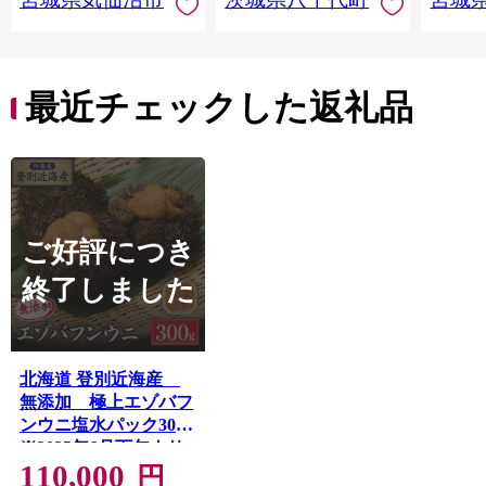
最近チェックした返礼品
ご好評につき
終了しました
北海道 登別近海産
無添加 極上エゾバフ
ンウニ塩水パック300g
※2025年6月下旬より
110,000
発送【魚貝類・ウニ・
円