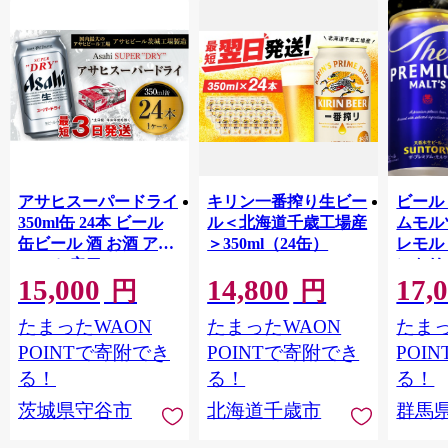
アサヒスーパードライ
キリン一番搾り生ビー
ビール
350ml缶 24本 ビール
ル＜北海道千歳工場産
ムモル
缶ビール 酒 お酒 アル
＞350ml（24缶）
レモル 3
コール 辛口
ントリ
15,000
14,800
17,
ール工
円
円
縄・離
たまったWAON
たまったWAON
たまっ
け不可
POINTで寄附でき
POINTで寄附でき
POI
る！
る！
る！
茨城県守谷市
北海道千歳市
群馬