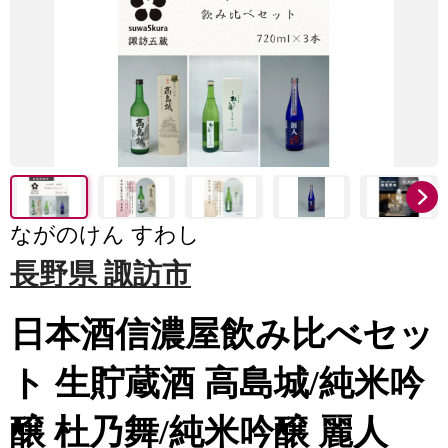
ながのけん すわし
長野県 諏訪市
日本酒信濃屋飲み比べセッ
ト 生貯蔵酒 高島城/純米吟
醸 杜乃舞/純米吟醸 麗人