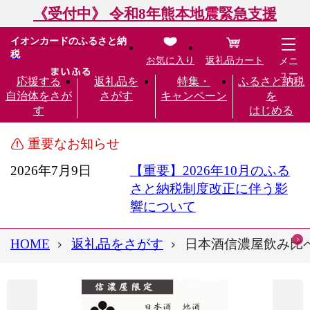
《受付中》 令和8年熊本地震緊急支援
イオンカードのふるさと納
税
お気に入り
返礼品カート
メニ
ュー
応援する
返礼品を
特集・
ふるさと納税
自治体をさが
さがす
キャンペーン
を
す
はじめる
重要なお知らせ
2026年7月9日
【重要】2026年10月のふる
さと納税制度改正に伴う影
響について
HOME
返礼品をさがす
日本酒信濃屋飲み比べセ