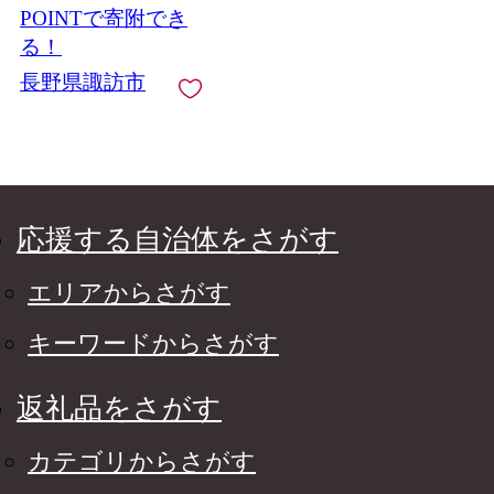
ト おすすめ日本酒 お
POINTで寄附でき
すすめ酒 おすすめお
る！
酒 信州 長野県 諏訪市
長野県諏訪市
諏訪 [10-36]
応援する自治体をさがす
エリアからさがす
キーワードからさがす
返礼品をさがす
カテゴリからさがす