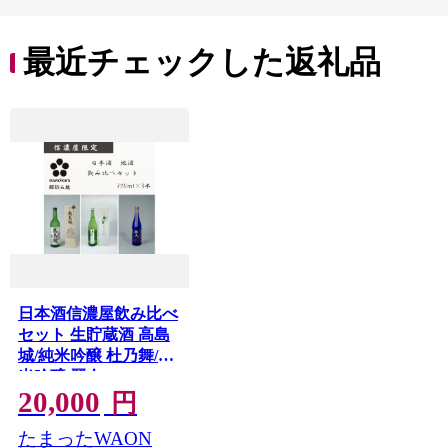
最近チェックした返礼品
日本酒信濃屋飲み比べ
セット 生貯蔵酒 高島
城/純米吟醸 杜乃舞/純
米吟醸 麗人[720ml×3
20,000
本]/信濃屋 舞姫 麗人
円
横笛 諏訪五蔵 日本酒
たまったWAON
酒 お酒 飲み比べ セッ