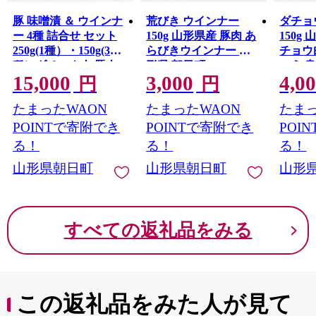
豚 味噌漬 ＆ ウインナ
荒びき ウインナー
ダチョ
ー 4種 詰合せ セット
150g 山形県産 豚肉 あ
150g
250g(1種）・150g(3
らびきウインナー 山
チョウ
種）ダチョウ肉 豚肉
形県 朝日町
ょう 
15,000
3,000
4,0
味噌漬け 加工品 おか
ー 山
円
円
ず 山形県産 ダチョウ
たまったWAON
たまったWAON
たまっ
韋駄天 山形県 朝日町
POINTで寄附でき
POINTで寄附でき
POI
る！
る！
る！
山形県朝日町
山形県朝日町
山形
すべての返礼品をみる
この返礼品をみた人が見て