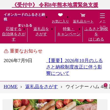
《受付中》 令和8年熊本地震緊急支援
イオンカードのふるさと納
税
お気に入り
返礼品カート
メニ
ュー
応援する
返礼品を
特集・
ふるさと納税
自治体をさが
さがす
キャンペーン
を
す
はじめる
重要なお知らせ
2026年7月9日
【重要】2026年10月のふる
さと納税制度改正に伴う影
響について
HOME
返礼品をさがす
ウインナー ハム 4種