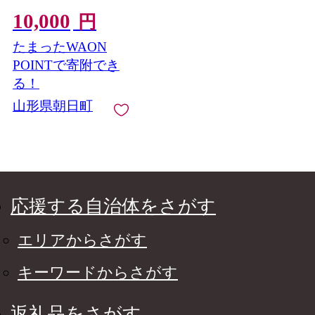
110g(1種）ダチョウ肉
10,000
豚肉 加工品 おつまみ
円
山形県産 ポーク ダチ
たまったWAON
ョウ 韋駄天 山形県 朝
日町
POINTで寄附でき
る！
山形県朝日町
応援する自治体をさがす
エリアからさがす
キーワードからさがす
返礼品をさがす