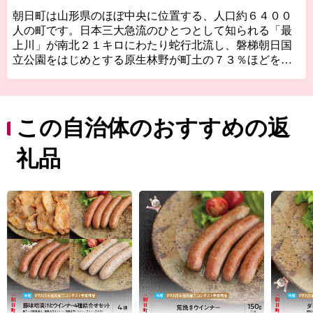
朝日町は山形県のほぼ中央に位置する、人口約６４００
人の町です。日本三大急流のひとつとして知られる「最
上川」が南北２１キロにわたり蛇行北流し、磐梯朝日国
立公園をはじめとする原生林野が町土の７３％ほどを占
める、自然豊かなところです。
最上川の両岸に沿った河岸段丘は、果樹栽培に適した肥
沃な土地で、１３０年以上の栽培歴を持つりんごは町の
シンボルとなっています。そのほかにも、良質なブドウ
この自治体のおすすめの返
からつくられるワインなど誇れる宝がたくさんあり、町
民一人ひとりが誠実な営みを続けています。
礼品
小さい町ながら、農業をはじめ、観光や教育など、まだ
まだ力を入れていきたいことがたくさんあります。朝日
町の「これから」をぜひふるさと納税寄付で応援してく
ださい。ステキな田舎の未来を一緒につくりましょう。