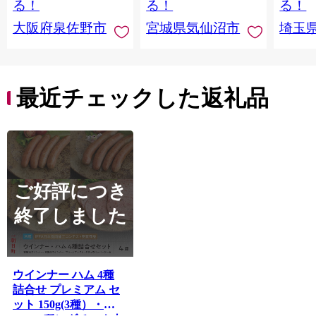
る！
る！
る！
まみ 
大阪府泉佐野市
宮城県気仙沼市
埼玉
んのお
お中元
贈答
最近チェックした返礼品
ご好評につき
終了しました
ウインナー ハム 4種
詰合せ プレミアム セ
ット 150g(3種）・