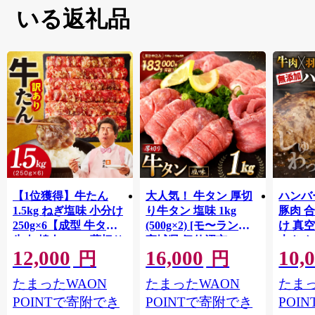
いる返礼品
【1位獲得】牛たん
大人気！ 牛タン 厚切
ハンバー
1.5kg ねぎ塩味 小分け
り牛タン 塩味 1kg
豚肉 
250g×6【成型 牛タン
(500g×2) [モ〜ランド
け 真
牛肉 焼肉 BBQ 薄切り
宮城県 気仙沼市
大きめ
12,000
16,000
10,
ぎゅうたん スライス
20564660] 肉 牛肉 精肉
保存料
円
円
訳あり サイズ不揃
牛たん 牛タン塩 牛た
淡路島
たまったWAON
たまったWAON
たまっ
い】 G4721
ん塩 冷凍 焼肉 BBQ ア
ポーク 
ウトドア バーベキュ
き肉 
POINTで寄附でき
POINTで寄附でき
POI
ー 厚切り タン
ず 惣