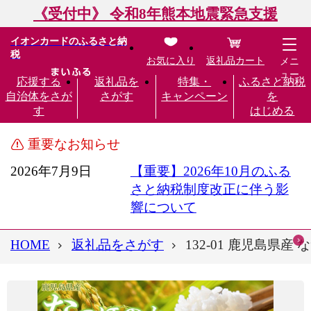
《受付中》 令和8年熊本地震緊急支援
イオンカードのふるさと納
税
お気に入り
返礼品カート
メニ
ュー
応援する
返礼品を
特集・
ふるさと納税
自治体をさが
さがす
キャンペーン
を
す
はじめる
重要なお知らせ
2026年7月9日
【重要】2026年10月のふる
さと納税制度改正に伴う影
響について
HOME
返礼品をさがす
132-01 鹿児島県産 