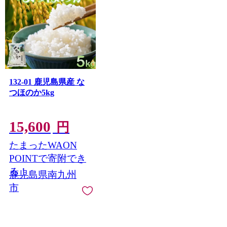
132-01 鹿児島県産 な
つほのか5kg
15,600
円
たまったWAON
POINTで寄附でき
る！
鹿児島県南九州
市