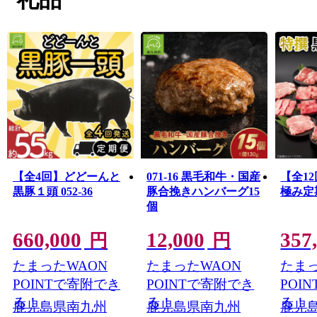
南九州市自慢の特産品を、ふるさと納税でぜひお楽しみ
ください。
■南九州市ふるさと納税品の不適正表示についてのお詫び
とご報告
本市へのふるさと納税のお礼として取り扱っていた「有
限会社水迫畜産」の牛肉の返礼品について、不適切な表
示があったことが確認されました。
寄附者の皆様には、ご心配とご迷惑をおかけしましたこ
とを、深くお詫び申し上げます。
本市では、直ちに当該事業者の返礼品に係る寄附の受付
を停止いたしました。
【全4回】どどーんと
071-16 黒毛和牛・国産
【全1
また、既に寄附をいただき未発送の当該事業者の返礼品
黒豚１頭 052-36
豚合挽きハンバーグ15
極み定期
について発送を見合わせておりますので、今後、個別に
個
ご連絡をさせていただきます。
速やかに調査を進め、当該事業者をお選びいただいた寄
660,000
12,000
357
円
円
附者の皆様には、誠意を持って真摯に対応させていただ
く所存です。
たまったWAON
たまったWAON
たまっ
何卒ご理解賜りますようお願い申し上げます。
POINTで寄附でき
POINTで寄附でき
POI
る！
る！
る！
鹿児島県南九州
鹿児島県南九州
鹿児