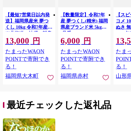
【最短7営業日以内発
【数量限定】令和7年
【スピ
送】福岡県産米 夢つ
産 夢つくし(精米) 福岡
コメ 10
くし 10kg 令和7年産
県産ブランド米 5kg
ぬき 
※北海道・沖縄・離島
(品番:3X10R7)
2025年
13,000
6,000
13,
hamxa
は配送不可 |【精米 単
円
円
一米 単一原料米 7年産
たまったWAON
たまったWAON
たまっ
国産 お米 ブランド米
5kg × 2 ゆめつくし】
POINTで寄附でき
POINTで寄附でき
POI
CY009_01
る！
る！
る！
福岡県大木町
福岡県赤村
山形
最近チェックした返礼品