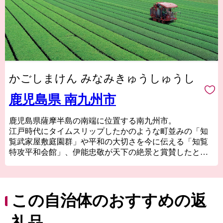
かごしまけん みなみきゅうしゅうし
鹿児島県 南九州市
鹿児島県薩摩半島の南端に位置する南九州市。
江戸時代にタイムスリップしたかのような町並みの「知
覧武家屋敷庭園群」や平和の大切さを今に伝える「知覧
特攻平和会館」、伊能忠敬が天下の絶景と賞賛したと伝
わる「番所鼻自然公園」、国の伝統的工芸品に指定され
ている「川辺仏壇」などで知られています。
南九州市には、市町村別日本一の生産量を誇る「知覧
茶」や「さつまいも」などの農産物のほか、鹿児島黒
この自治体のおすすめの返
牛・黒豚をはじめ、鶏卵などの畜産物、それらの加工品
が数多くあります。
礼品