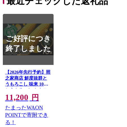
最近チェックした返礼品
ご好評につき
終了しました
【2026年先行予約】照
之家商店 鮮度抜群と
うもろこし 味来 10本 |
とうもろこし トウモ
11,200
ロコシ 北海道とうも
円
ろこし 朝採れとうも
たまったWAON
ろこし 産地直送とう
もろこし 北海道産と
POINTで寄附でき
うもろこし
る！