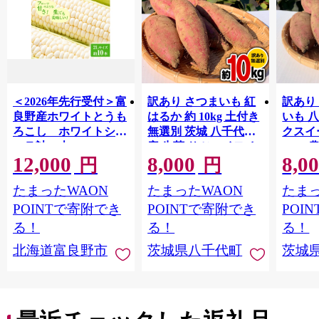
＜2026年先行受付＞富
訳あり さつまいも 紅
訳あり
良野産ホワイトとうも
はるか 約 10kg 土付き
いも 
ろこし ホワイトショ
無選別 茨城 八千代町
クスイ
コラ計10本
産 生芋 サツマイモ さ
10kg
12,000
8,000
8,0
【1678459】
つま芋 焼き芋 やきい
モ 芋 
円
円
も 芋 イモ 野菜 不揃い
ート 秋 【 先行予
たまったWAON
たまったWAON
たまっ
規格外 長期熟成 おや
2026
つ デザート 秋 旬 農家
送 】[A
POINTで寄附でき
POINTで寄附でき
POI
直送 【 先行予約 2026
る！
る！
る！
年10月下旬以降発送
北海道富良野市
茨城県八千代町
茨城
】 [AX010ya]