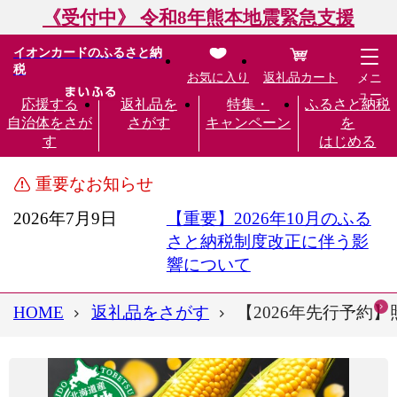
《受付中》 令和8年熊本地震緊急支援
イオンカードのふるさと納
税
お気に入り
返礼品カート
メニ
ュー
応援する
返礼品を
特集・
ふるさと納税
自治体をさが
さがす
キャンペーン
を
す
はじめる
重要なお知らせ
2026年7月9日
【重要】2026年10月のふる
さと納税制度改正に伴う影
響について
HOME
返礼品をさがす
【2026年先行予約