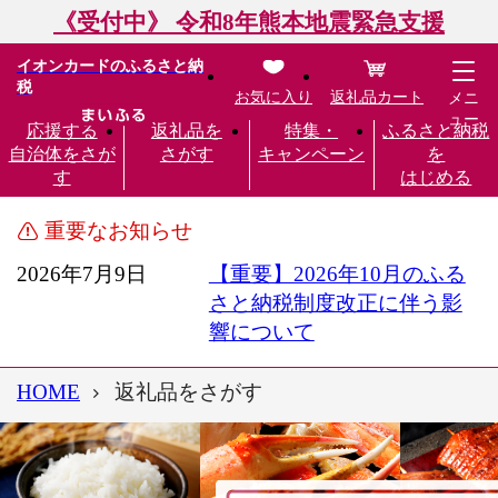
《受付中》 令和8年熊本地震緊急支援
イオンカードのふるさと納
税
お気に入り
返礼品カート
メニ
ュー
応援する
返礼品を
特集・
ふるさと納税
自治体をさが
さがす
キャンペーン
を
す
はじめる
重要なお知らせ
2026年7月9日
【重要】2026年10月のふる
さと納税制度改正に伴う影
響について
HOME
返礼品をさがす