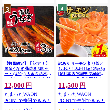
3
4
【数量限定】【 訳アリ 】
訳あり サーモン 切り落と
国産うなぎ 蒲焼き 3尾 セ
し おさしみ用 1kg 125gx8p
ット ( 420g ) 大きさ の不揃
[足利本店 宮城県 気仙沼市
い タレ・山椒付き ウナギ
20564313] 魚 魚介類 鮭 お
12,000
11,500
鰻 ふぞろい 不揃い うな重
刺し身 刺し身 刺身 生 生食
円
円
ひつまぶし 人気 茨城 八千
個包装 チリ銀鮭 銀鮭 海鮮
たまったWAON
たまったWAON
代町 ふるさと納税 冷凍
海鮮丼 魚介
[SF951ya]
POINTで寄附できる！
POINTで寄附できる！