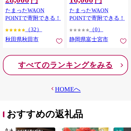
円
円
フラワーパック トイレッ
シングル パルプ100％ 香り
たまったWAON
たまったWAON
トペーパー 日本製紙クレ
つき 日用品 消耗品 備蓄
シア] 秋田県秋田市
POINTで寄附できる！
POINTで寄附できる！
（32）
（0）
秋田県秋田市
静岡県富士宮市
すべてのランキングをみる
HOMEへ
おすすめの返礼品