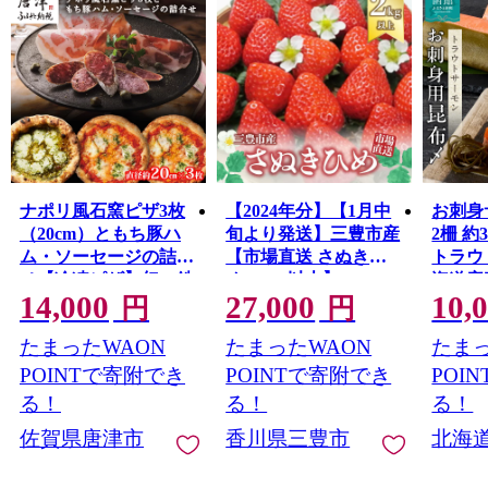
ナポリ風石窯ピザ3枚
【2024年分】【1月中
お刺身
（20cm）ともち豚ハ
旬より発送】三豊市産
2柵 約3
ム・ソーセージの詰合
【市場直送 さぬきひ
トラウ
せ【冷凍ピザ】幻の鉄
め 2.0kg以上】
海道産
14,000
27,000
10,
道トンネルで長期熟成
身 自
円
円
唐津市
油で 
たまったWAON
たまったWAON
たまっ
て 半
鮭 新
POINTで寄附でき
POINTで寄附でき
POI
合う 
る！
る！
る！
北海道
佐賀県唐津市
香川県三豊市
北海
お取り
_HD139