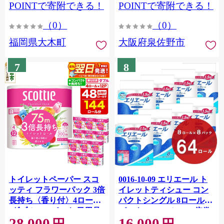
CY009_01
POINTで寄附できる！
POINTで寄附できる！
（0）
（0）
福岡県大木町
大阪府泉佐野市
7
8
トイレットペーパー スコ
0016-10-09 エリエール ト
ッティ フラワーパック 3倍
イレットティシュー コン
長持ち〈香り付〉4ロール
パクトシングル 8ロール×8
(ダブル)×12パック 日用品
パック 64ロール 1.5倍巻
28,000
16,000
最短翌日発送 [スコッティ
82.5m トイレットペーパー