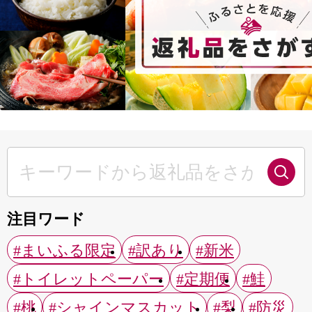
注目ワード
#まいふる限定
#訳あり
#新米
#トイレットペーパー
#定期便
#鮭
#桃
#シャインマスカット
#梨
#防災