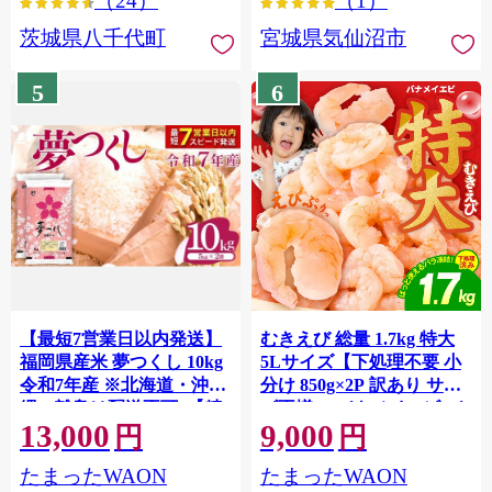
（24）
（1）
茨城県八千代町
宮城県気仙沼市
5
6
【最短7営業日以内発送】
むきえび 総量 1.7kg 特大
福岡県産米 夢つくし 10kg
5Lサイズ【下処理不要 小
令和7年産 ※北海道・沖
分け 850g×2P 訳あり サイ
縄・離島は配送不可 |【精
ズ不揃い バナメイエビ バ
13,000
9,000
米 単一米 単一原料米 7年
ラ凍結】 G4142
円
円
産 国産 お米 ブランド米
たまったWAON
たまったWAON
5kg × 2 ゆめつくし】