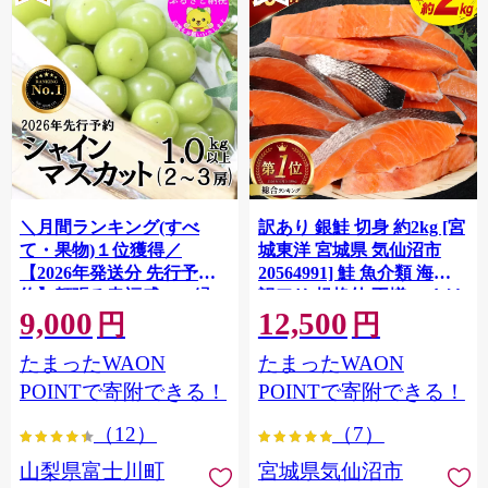
＼月間ランキング(すべ
訳あり 銀鮭 切身 約2kg [宮
て・果物)１位獲得／
城東洋 宮城県 気仙沼市
【2026年発送分 先行予
20564991] 鮭 魚介類 海鮮
約】頬張る幸福感 〜緑の
訳アリ 規格外 不揃い さけ
9,000
12,500
宝石・ シャインマスカッ
サケ 鮭切身 シャケ 切り身
円
円
ト 〜 １ｋｇ以上（２〜３
冷凍 家庭用 おかず 弁当 支
たまったWAON
たまったWAON
房） フルーツ 山梨県産 果
援 サーモン 銀鮭切り身 魚
物 くだもの シャイン マス
わけあり
POINTで寄附できる！
POINTで寄附できる！
カット ぶどう ブドウ 葡萄
（12）
（7）
大粒 種なし 先行予約 富士
川町 10000円 一万円 9000
山梨県富士川町
宮城県気仙沼市
円 九千円