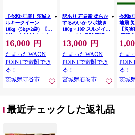
【令和7年産】茨城ミ
訳あり 石巻産 柔らか
令和8
ルキークイーン
するめいか ツボ抜き
地震 
10kg（5kg×2袋）【精
180g × 10P スルメイカ
【災害
米】 | お米 米 ミルキ
いか イカ 烏賊 不揃い
(寄附金
16,000
13,000
1,0
ークィーン 茨城県産
小分け 下処理済み 時
【返礼
円
円
白米 もちもち お弁当
短調理 こだわり 冷凍
地のた
たまったWAON
たまったWAON
たまっ
おにぎり
海鮮 魚介 おかず おつ
共同募
まみ 煮物 焼きイカ
支援金
POINTで寄附でき
POINTで寄附でき
POI
BBQ バーベキュー 宮
ます｜
る！
る！
る！
城県 石巻市
支援 
茨城県守谷市
宮城県石巻市
茨城
最近チェックした返礼品