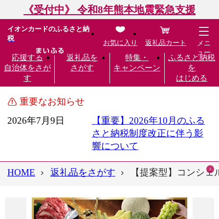
《受付中》 令和8年熊本地震緊急支援
イオンカードのふるさと納
税
お気に入り
返礼品カート
メニ
ュー
応援する
返礼品を
特集・
ふるさと納税
自治体をさが
さがす
キャンペーン
を
す
はじめる
重要なお知らせ
2026年7月9日
【重要】2026年10月のふる
さと納税制度改正に伴う影
響について
HOME
返礼品をさがす
【提案型】コンシェルジ