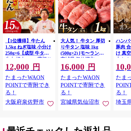
【1位獲得】牛たん
大人気！ 牛タン 厚切
ハンバー
1.5kg ねぎ塩味 小分け
り牛タン 塩味 1kg
豚肉 
250g×6【成型 牛タン
(500g×2) [モ〜ランド
け 真
牛肉 焼肉 BBQ 薄切り
宮城県 気仙沼市
大きめ
12,000
16,000
10,
ぎゅうたん スライス
20564660] 肉 牛肉 精肉
保存料
円
円
訳あり サイズ不揃
牛たん 牛タン塩 牛た
淡路島
たまったWAON
たまったWAON
たまっ
い】 G4721
ん塩 冷凍 焼肉 BBQ ア
ポーク 
ウトドア バーベキュ
き肉 
POINTで寄附でき
POINTで寄附でき
POI
ー 厚切り タン
ず 惣
る！
る！
る！
まみ 
大阪府泉佐野市
宮城県気仙沼市
埼玉
んのお
お中元
贈答
最近チェックした返礼品