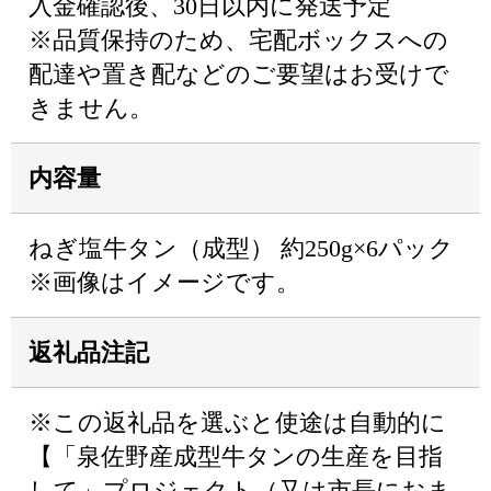
入金確認後、30日以内に発送予定
※品質保持のため、宅配ボックスへの
配達や置き配などのご要望はお受けで
きません。
内容量
ねぎ塩牛タン（成型） 約250g×6パック
※画像はイメージです。
返礼品注記
※この返礼品を選ぶと使途は自動的に
【「泉佐野産成型牛タンの生産を目指
して」プロジェクト（又は市長におま