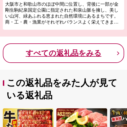
大阪市と和歌山市のほぼ中間に位置し、背後に一部が金
剛生駒紀泉国定公園に指定された和泉山脈を擁し、美し
い山河、緑あふれる恵まれた自然環境にあるまちです。
商・工・農・漁業がそれぞれバランスよく栄えてきまし
たが、関西国際空港の開港などに伴う人口の増加ととも
に、商業・サービス業が盛んになっています。
関空によるインパクトを最大限に活用し、世界と日本を
結ぶ玄関都市として、21世紀にふさわしい国際都市をめ
すべての返礼品をみる
ざしてまちづくりに取り組んでいます。
この返礼品をみた人が見て
いる返礼品