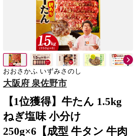
おおさかふ いずみさのし
大阪府 泉佐野市
【1位獲得】牛たん 1.5kg
ねぎ塩味 小分け
250g×6【成型 牛タン 牛肉