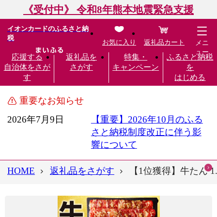
《受付中》 令和8年熊本地震緊急支援
イオンカードのふるさと納
税
お気に入り
返礼品カート
メニ
ュー
応援する
返礼品を
特集・
ふるさと納税
自治体をさが
さがす
キャンペーン
を
す
はじめる
重要なお知らせ
2026年7月9日
【重要】2026年10月のふる
さと納税制度改正に伴う影
響について
HOME
返礼品をさがす
【1位獲得】牛たん 1.