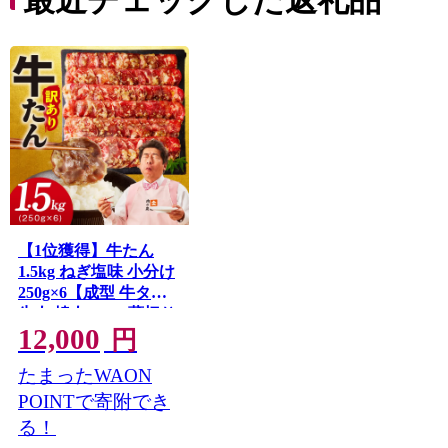
【1位獲得】牛たん
1.5kg ねぎ塩味 小分け
250g×6【成型 牛タン
牛肉 焼肉 BBQ 薄切り
12,000
ぎゅうたん スライス
円
訳あり サイズ不揃
たまったWAON
い】 G4721
POINTで寄附でき
る！