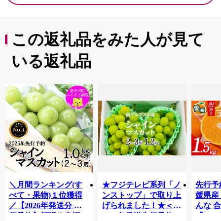
この返礼品をみた人が見て
いる返礼品
＼月間ランキング(す
★フジテレビ系列「ノ
先行予
べて・果物)１位獲得
ンストップ」で取り上
媛県産
／【2026年発送分 先
げられました！★＜
んな 合
行予約】頬張る幸福
2026年発送先行予約＞
『202