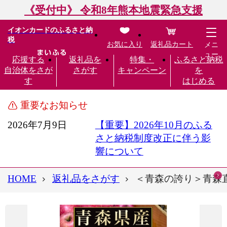
《受付中》 令和8年熊本地震緊急支援
イオンカードのふるさと納
税
お気に入り
返礼品カート
メニ
ュー
応援する
返礼品を
特集・
ふるさと納税
自治体をさが
さがす
キャンペーン
を
す
はじめる
重要なお知らせ
2026年7月9日
【重要】2026年10月のふる
さと納税制度改正に伴う影
響について
HOME
返礼品をさがす
＜青森の誇り＞青森直送