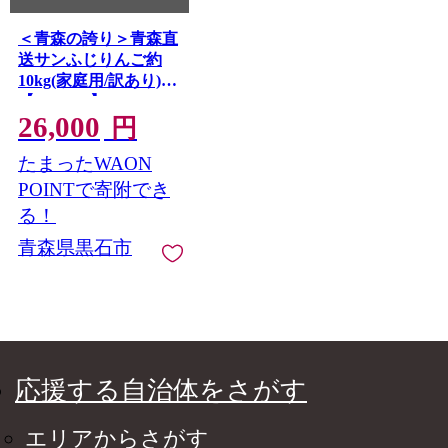
＜青森の誇り＞青森直
送サンふじりんご約
10kg(家庭用/訳あり)
【1729050】
26,000
円
たまったWAON
POINTで寄附でき
る！
青森県黒石市
応援する自治体をさがす
エリアからさがす