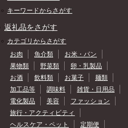
キーワードからさがす
返礼品をさがす
カテゴリからさがす
お肉
魚介類
お米・パン
果物類
野菜類
卵・乳製品
お酒
飲料類
お菓子
麺類
加工品等
調味料
雑貨・日用品
電化製品
美容
ファッション
旅行・アクティビティ
ヘルスケア・ペット
定期便