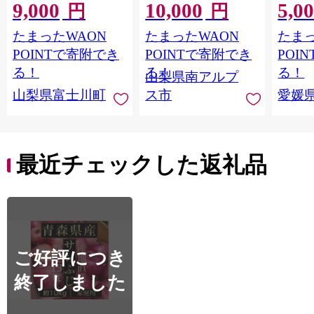
9,000
10,000
5,0
感 〜緑の宝石・ シ
南アルプス市産シャイ
出荷予
円
円
ャインマスカット 〜
ンマスカット1.2kg以
ご自宅
たまったWAON
たまったWAON
たまっ
１ｋｇ以上（２〜３
上（2～3房） クール
マドン
房） フルーツ 山梨県
便発送 ALPAG007
あり 
POINTで寄附でき
POINTで寄附でき
POI
産 果物 くだもの シャ
ツ 高級
る！
る！
る！
山梨県南アルプ
イン マスカット ぶど
産地直
山梨県富士川町
ス市
愛媛
う ブドウ 葡萄 大粒 種
レンジ
なし 先行予約 富士川
県 西
町 10000円 一万円
9000円 九千円
最近チェックした返礼品
ご好評につき
終了しました