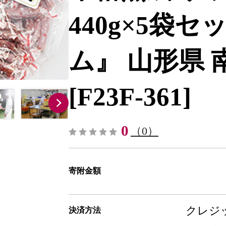
440g×5袋セ
ム』 山形県 南陽
[F23F-361]
0
（0）
寄附金額
クレジッ
決済方法