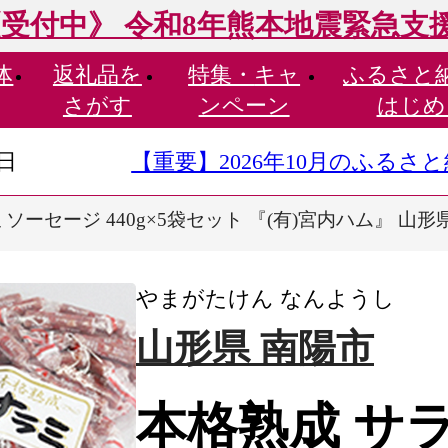
受付中》 令和8年熊本地震緊急支
体
返礼品を
特集・
キャ
ふるさと
さがす
ンペーン
はじめ
9日
【重要】2026年10月のふる
ーセージ 440g×5袋セット 『(有)宮内ハム』 山形県 南
やまがたけん なんようし
山形県 南陽市
本格熟成 サ