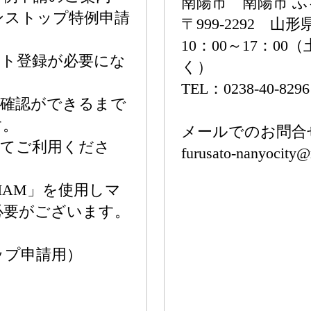
南陽市 南陽市 
ンストップ特例申請
〒999-2292 山
10：00～17：0
ント登録が必要にな
く）
TEL：0238-40-8296
報確認ができるまで
す。
メールでのお問合
してご利用くださ
furusato-nanyocity@r
IAM」を使用しマ
必要がございます。
ップ申請用）