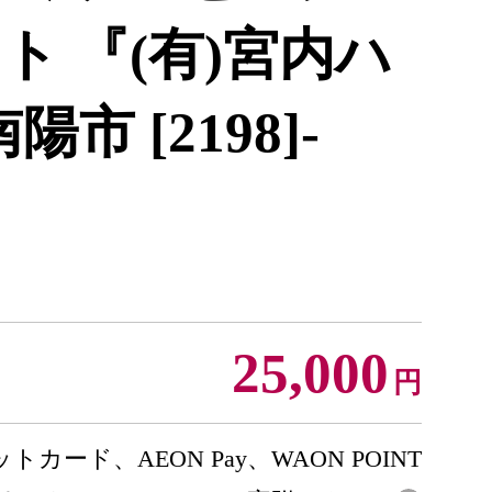
ット 『(有)宮内ハ
市 [2198]-
25,000
円
トカード、AEON Pay、WAON POINT