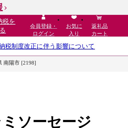
援
納税を
会員登録・
お気に
返礼品
る
ログイン
入り
カート
さと納税制度改正に伴う影響について
陽市 [2198]
ラミソーセージ