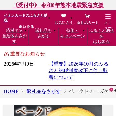
《受付中》 令和8年熊本地震緊急支援
イオンカードのふるさと納
税
お気に入り
返礼品カート
メニ
ュー
応援する
返礼品を
特集・
ふるさと納税
自治体をさが
さがす
キャンペーン
を
す
はじめる
重要なお知らせ
2026年7月9日
【重要】2026年10月のふる
さと納税制度改正に伴う影
響について
HOME
返礼品をさがす
ベークドチーズケーキ6