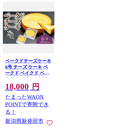
ベークドチーズケーキ
6号 チーズ ケーキ ベ
ークド ベイクド ベイ
クドチーズケーキ チ
18,000
ーズケーキ 菓子 お菓
円
子 和菓子 洋菓子 スイ
たまったWAON
ーツ ギフト 贈り物 贈
答用 美味しい お取り
POINTで寄附でき
寄せ のし ギフト 包装
る！
老舗 新潟県 新発田市
新潟県新発田市
kanekoya002_03