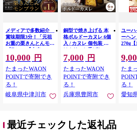
メディアで多数紹介
銅型で焼き上げる 本
ユーハ
賞味期限3分！「元祖
格ボルドーカヌレ 6個
ーヘ
お重の栗きんとんモン
入 / カヌレ 個包装 外
270g【
ブラン」 【未来のご
はカリッと香ばしい
10,000
7,000
9,0
褒美】スイーツ 栗 モ
中はもっちり ラム酒
円
円
ンブラン くりきんと
バニラ お取り寄せ ス
たまったWAON
たまったWAON
たまっ
ん デザート ご褒美 お
イーツ 焼き菓子 詰め
取り寄せ くり お菓子
合わせ ホワイトデー
POINTで寄附でき
POINTで寄附でき
POI
菓子 F4N-2298
お返し 冷凍 手作り 化
る！
る！
る！
粧箱入り ギフト TAS
岐阜県中津川市
兵庫県豊岡市
愛知
BAKE
最近チェックした返礼品