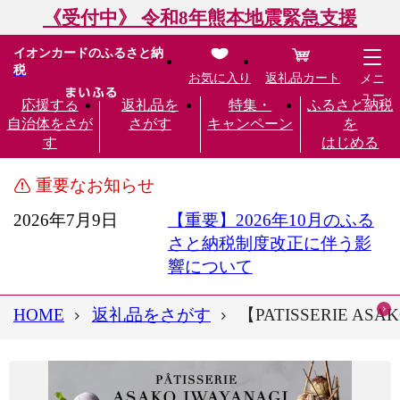
《受付中》 令和8年熊本地震緊急支援
イオンカードのふるさと納
税
お気に入り
返礼品カート
メニ
ュー
応援する
返礼品を
特集・
ふるさと納税
自治体をさが
さがす
キャンペーン
を
す
はじめる
重要なお知らせ
2026年7月9日
【重要】2026年10月のふる
さと納税制度改正に伴う影
響について
HOME
返礼品をさがす
【PATISSERIE AS