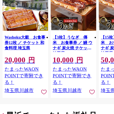
Washoku大穀 お食事
【3枚】うなぎ 傳
【15
券12枚 ／ チケット 和
米 お食事券 ／ 鰻 ウ
米 お
食料理 埼玉県
ナギ 炭火焼 チケット
ナギ 
埼玉県
埼玉県
20,000
10,000
50,
円
円
たまったWAON
たまったWAON
たまっ
POINTで寄附でき
POINTで寄附でき
POI
る！
る！
る！
埼玉県川越市
埼玉県川越市
埼玉