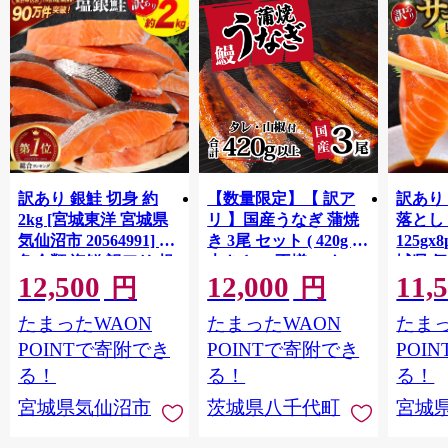
訳あり 銀鮭 切身 約
【数量限定】【 訳ア
訳あり
2kg [宮城東洋 宮城県
リ 】国産うなぎ 蒲焼
落とし 
気仙沼市 20564991] 鮭
き 3尾 セット ( 420g )
125gx
魚介類 海鮮 訳アリ 規
大きさ の不揃い タ
城県 
12,500
12,000
11,
格外 不揃い さけ サケ
レ・山椒付き ウナギ
20564
円
円
鮭切身 シャケ 切り身
鰻 ふぞろい 不揃い う
お刺し
たまったWAON
たまったWAON
たまっ
冷凍 家庭用 おかず 弁
な重 ひつまぶし 人気
生 生
当 支援 サーモン 銀鮭
茨城 八千代町 ふるさ
鮭 銀鮭
POINTで寄附でき
POINTで寄附でき
POI
切り身 魚 わけあり
と納税 冷凍 [SF951ya]
介
る！
る！
る！
宮城県気仙沼市
茨城県八千代町
宮城