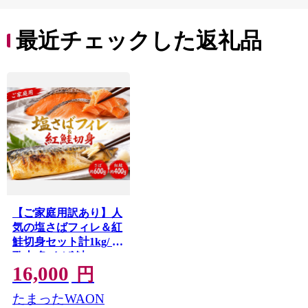
最近チェックした返礼品
【ご家庭用訳あり】人
気の塩さばフィレ＆紅
鮭切身セット計1kg/ 和
歌山 魚 さば 鮭
16,000
【uot796C】
円
たまったWAON