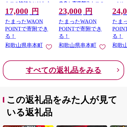
自分たちトルコ人は1週間をかけ、陸路で帰国しました。
トロの鮪好きにはたま
赤身と高級部位トロの
～24
17,000
23,000
24,
らないセット【串本町
鮪好きにはたまらない
鰻 う
円
円
トルコではエルトゥールル号の出来事がずっと語り継が
×北山村】 高級 クロマ
セット 高級 クロマグ
焼 炭
れており、約100年後にその恩返しとして日本人を救った
たまったWAON
たまったWAON
たまっ
グロ
ロ まぐろ マグロ 鮪 中
産
のです。
トロ 赤身 柵 サク マグ
POINTで寄附でき
POINTで寄附でき
POI
その後もお互いに支援しあい友好関係が続いています。
ロ中トロ 豪華
る！
る！
る！
慰霊碑の設立や、トルコとの共同映画製作によってトル
和歌山県串本町
和歌山県串本町
和歌
コと串本町の友好関係は後世に伝えられています。
すべての返礼品をみる
この返礼品をみた人が見て
いる返礼品