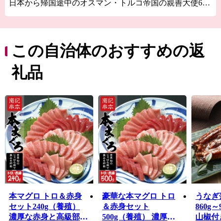
日本から帰国途中のオスマン・トルコ帝国の親善大使600
名以上が乗船していた船、
エルトゥールル号が台風のため串本町沖で座礁するとい
う事故がありました。
この自治体のおすすめの返
この事故は日本で最大規模の海難事故として知られてい
ます。
礼品
事故の際に救助を行ったのが串本の大島の住民でした。
住民たちの懸命な救助活動により、翌年には生存した69
名が帰国することが出来ました。
昭和60年
イラン・イラク戦争が行われていた当時、
出国しようとしていた200名以上の日本人が満席のためイ
ランの空港に残されてしまいました。
安全が確保できないと日本からの救援も来ない中、助け
てくれたのがトルコ共和国でした。
2機の救援機がトルコから救援に訪れ、残された日本人を
日本まで送り届けたのです。
本マグロ トロ＆赤身
豪華な本マグロ トロ
うなぎ
イランには、トルコ人も多く在住していましたが優先的
セット240g（養殖）
＆赤身セット
860g
に日本人を航空機に搭乗させ、
濃厚な赤身と高級部位
500g（養殖） 濃厚な
山椒付き