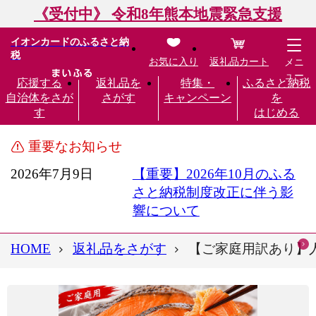
《受付中》 令和8年熊本地震緊急支援
イオンカードのふるさと納
税
お気に入り
返礼品カート
メニ
ュー
応援する
返礼品を
特集・
ふるさと納税
自治体をさが
さがす
キャンペーン
を
す
はじめる
重要なお知らせ
2026年7月9日
【重要】2026年10月のふる
さと納税制度改正に伴う影
響について
HOME
返礼品をさがす
【ご家庭用訳あり】人気