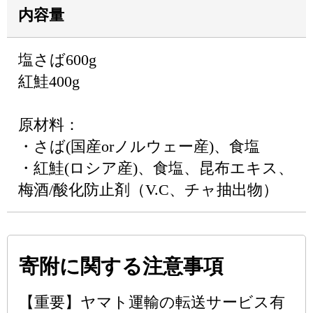
内容量
塩さば600g
紅鮭400g
原材料：
・さば(国産orノルウェー産)、食塩
・紅鮭(ロシア産)、食塩、昆布エキス、
梅酒/酸化防止剤（V.C、チャ抽出物）
寄附に関する注意事項
【重要】ヤマト運輸の転送サービス有