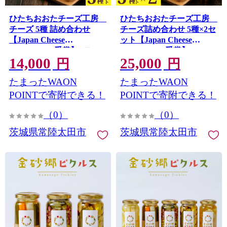
ひたちおおたチーズ工房
ひたちおおたチーズ工房
チーズ 5種 詰め合わせ
チーズ詰め合わせ 5種×2セ
【Japan Cheese
ット【Japan Cheese
Awards2024 受賞】 (モッ
Awards2024 受賞】
14,000
25,000
ツァレラ・カチョカヴァッ
円
円
ロ・ストリング・ハード・
たまったWAON
たまったWAON
フロマージュブラン )
POINTで寄附できる！
POINTで寄附できる！
（0）
（0）
茨城県常陸太田市
茨城県常陸太田市