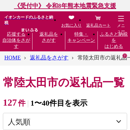
《受付中》 令和8年熊本地震緊急支援
イオンカードのふるさと納
税
お気に入り
返礼品カート
メニ
ュー
応援する
返礼品を
特集・
ふるさと納税
自治体をさが
さがす
キャンペーン
を
す
はじめる
HOME
返礼品をさがす
常陸太田市の返礼品
常陸太田市の返礼品一覧
127
件
1〜40件目を表示