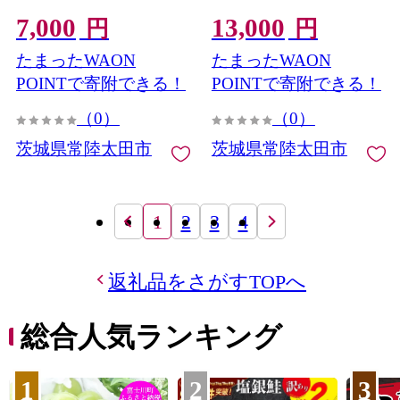
純米吟醸 美山錦 お酒 晩酌
み比べ】
7,000
13,000
茨城県 吟醸 常陸太田市 竜
円
円
酒 純米】
たまったWAON
たまったWAON
POINTで寄附できる！
POINTで寄附できる！
（0）
（0）
茨城県常陸太田市
茨城県常陸太田市
1
2
3
4
返礼品をさがすTOPへ
総合人気ランキング
1
2
3