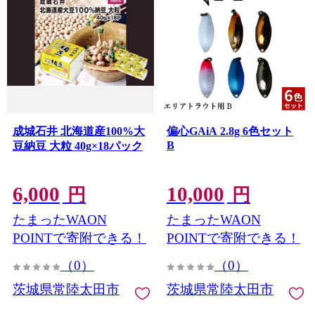
成城石井 北海道産100%大
偏心GAiA 2.8g 6色セット
B
豆納豆 大粒 40g×18パック
6,000
10,000
円
円
たまったWAON
たまったWAON
POINTで寄附できる！
POINTで寄附できる！
（0）
（0）
茨城県常陸太田市
茨城県常陸太田市