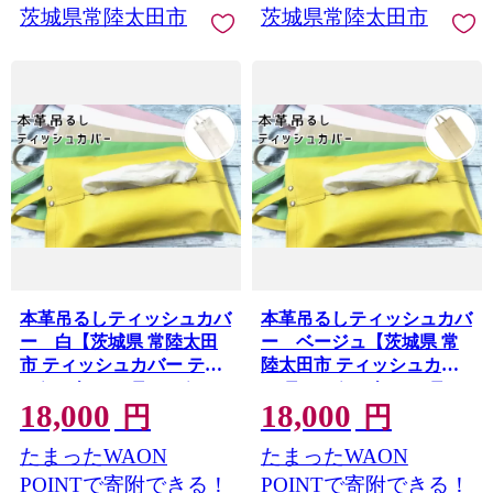
茨城県常陸太田市
茨城県常陸太田市
本革吊るしティッシュカバ
本革吊るしティッシュカバ
ー 白【茨城県 常陸太田
ー ベージュ【茨城県 常
市 ティッシュカバー ティ
陸太田市 ティッシュカバ
ッシュケース ティッシュ
ー ティッシュケース ティ
18,000
18,000
箱 レザー 本革 車 アクセサ
ッシュ箱 レザー 本革 車 ア
円
円
リー 職人 手作り オフィス
クセサリー 職人 手作り オ
たまったWAON
たまったWAON
デスク】
フィス デスク】
POINTで寄附できる！
POINTで寄附できる！