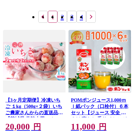
1
2
3
4
【3ヶ月定期便】冷凍いち
POMポンジュース1,000ｍ
ご １kg（500g×２袋）いち
ｌ紙パック（口栓付）６本
ご農家さんからの直送品
セット【ジュース 安全 Ｐ
【茨城県 常陸太田 いちご
ＯＭ 爽やか 香り オレンジ
20,000
11,000
いばらキッス ひたち姫 や
果汁 酸味 甘味 バランス 温
円
円
よいひめ フルーツ 苺 イチ
州みかん ブレンド コク 味