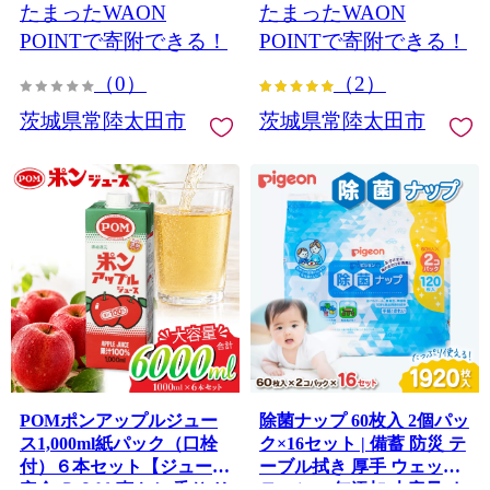
たまったWAON
たまったWAON
ゴ 果肉 まろやかな 品質 健
わい 冷蔵庫 ドアポケット
康 果物 デザート 美容 おや
出し入れしやすい スクエ
POINTで寄附できる！
POINTで寄附できる！
つ 料理 ソース 人気 】
アタイプ キャップ付き フ
（0）
（2）
ァミリーサイズ 子ども 茨
城県 常陸太田市】
茨城県常陸太田市
茨城県常陸太田市
POMポンアップルジュー
除菌ナップ 60枚入 2個パッ
ス1,000ml紙パック（口栓
ク×16セット | 備蓄 防災 テ
付）６本セット【ジュース
ーブル拭き 厚手 ウェット
安全 ＰＯＭ 爽やか 香り リ
ティシュ 無添加 大容量 ま