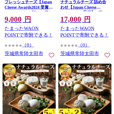
フレッシュチーズ【Japan
ナチュラルチーズ 詰め合
Cheese Awards2024 受賞】
わせ【Japan Cheese
フロマージュブラン 5個セ
Awards2024 受賞】 3種×2
9,000
17,000
ット
セット (モッツァレラ・カ
円
円
チョカヴァッロ・ストリン
たまったWAON
たまったWAON
グ)
POINTで寄附できる！
POINTで寄附できる！
（0）
（0）
茨城県常陸太田市
茨城県常陸太田市