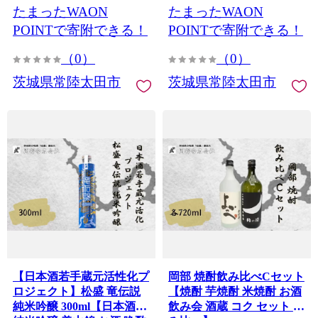
たまったWAON
たまったWAON
身 炒め物 中華料理 茨城県
常陸太田市】
POINTで寄附できる！
POINTで寄附できる！
（0）
（0）
茨城県常陸太田市
茨城県常陸太田市
【日本酒若手蔵元活性化プ
岡部 焼酎飲み比べCセット
ロジェクト】松盛 竜伝説
【焼酎 芋焼酎 米焼酎 お酒
純米吟醸 300ml【日本酒
飲み会 酒蔵 コク セット 飲