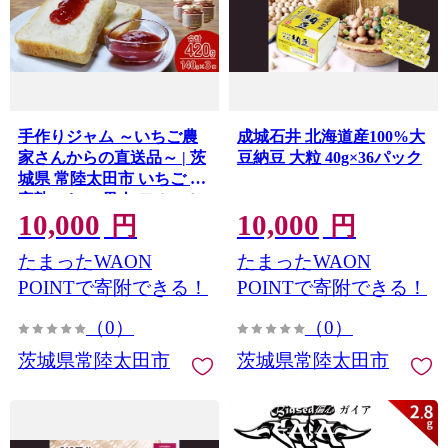
手作りジャム ～いちご農
成城石井 北海道産100%大
家さんからの直送品～ | 茨
豆納豆 大粒 40g×36パック
城県 常陸太田市 いちご 苺
完熟いちご 果肉 フルーツ
10,000
10,000
ジャム ホームメイド 手作
円
円
り 自家製 おすすめ おいし
たまったWAON
たまったWAON
い 甘い パン ヨーグルト 朝
食 おやつ トッピング 人気
POINTで寄附できる！
POINTで寄附できる！
お取り寄せ プレゼント ギ
（0）
（0）
フト 贈答品
茨城県常陸太田市
茨城県常陸太田市