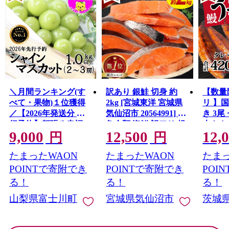
＼月間ランキング(す
訳あり 銀鮭 切身 約
【数量
べて・果物)１位獲得
2kg [宮城東洋 宮城県
リ 】
／【2026年発送分 先
気仙沼市 20564991] 鮭
き 3尾 
行予約】頬張る幸福
魚介類 海鮮 訳アリ 規
大きさ
9,000
12,500
12,
感 〜緑の宝石・ シ
格外 不揃い さけ サケ
レ・山
円
円
ャインマスカット 〜
鮭切身 シャケ 切り身
鰻 ふ
たまったWAON
たまったWAON
たまっ
１ｋｇ以上（２〜３
冷凍 家庭用 おかず 弁
な重 
房） フルーツ 山梨県
当 支援 サーモン 銀鮭
茨城 
POINTで寄附でき
POINTで寄附でき
POI
産 果物 くだもの シャ
切り身 魚 わけあり
と納税 冷
る！
る！
る！
イン マスカット ぶど
山梨県富士川町
宮城県気仙沼市
茨城
う ブドウ 葡萄 大粒 種
なし 先行予約 富士川
町 10000円 一万円