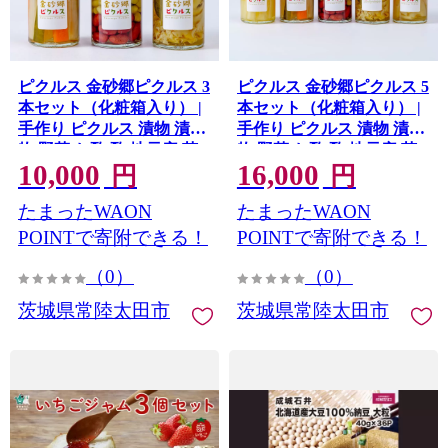
ピクルス 金砂郷ピクルス 3
ピクルス 金砂郷ピクルス 5
本セット（化粧箱入り） |
本セット（化粧箱入り） |
手作り ピクルス 漬物 漬け
手作り ピクルス 漬物 漬け
物 野菜 お酢 酢 地元産 茨
物 野菜 お酢 酢 地元産 茨
10,000
16,000
城県産 豆 大根 きゅうり に
城県産 豆 大根 きゅうり に
円
円
んじん 玉ねぎ セロリ きの
んじん 玉ねぎ セロリ きの
たまったWAON
たまったWAON
こ マッシュルーム 花びら
こ マッシュルーム 花びら
たけ ギフト 贈り物 高級 健
たけ ギフト 贈り物 高級 健
POINTで寄附できる！
POINTで寄附できる！
康 美容 茨城県 常陸太田市
康 美容 茨城県 常陸太田市
（0）
（0）
茨城県常陸太田市
茨城県常陸太田市