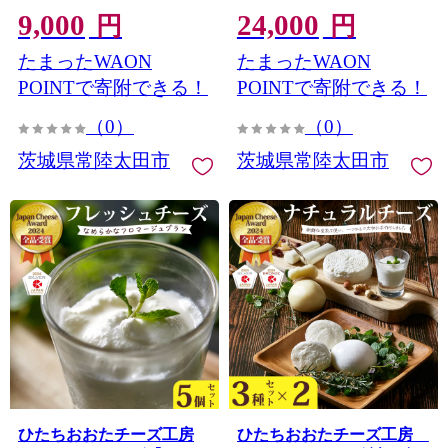
9,000
24,000
ンゴ 酸味 甘味 バランス ブ
とめ買い 使い捨て 低アル
円
円
レンド アップル コク 味わ
コール 無着色 無香料 お手
たまったWAON
たまったWAON
い 冷蔵庫 ドアポケット 出
拭き おもちゃ拭き 茨城県
し入れしやすい スクエア
常陸太田市
POINTで寄附できる！
POINTで寄附できる！
タイプ キャップ付き ファ
（0）
（0）
ミリーサイズ 子ども 茨城
県 常陸太田市】
茨城県常陸太田市
茨城県常陸太田市
ひたちおおたチーズ工房
ひたちおおたチーズ工房