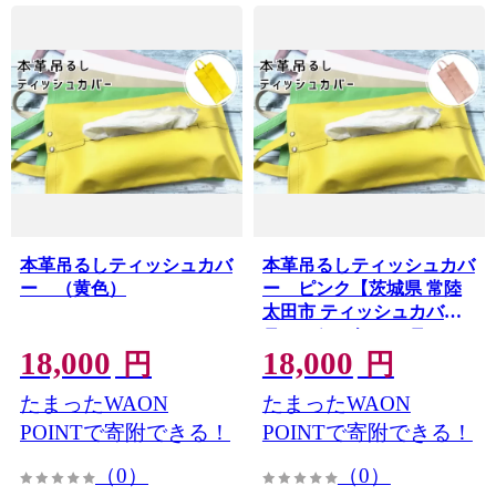
本革吊るしティッシュカバ
本革吊るしティッシュカバ
ー （黄色）
ー ピンク【茨城県 常陸
太田市 ティッシュカバー
ティッシュケース ティッ
18,000
18,000
シュ箱 レザー 本革 車 アク
円
円
セサリー 職人 手作り オフ
たまったWAON
たまったWAON
ィス デスク】
POINTで寄附できる！
POINTで寄附できる！
（0）
（0）