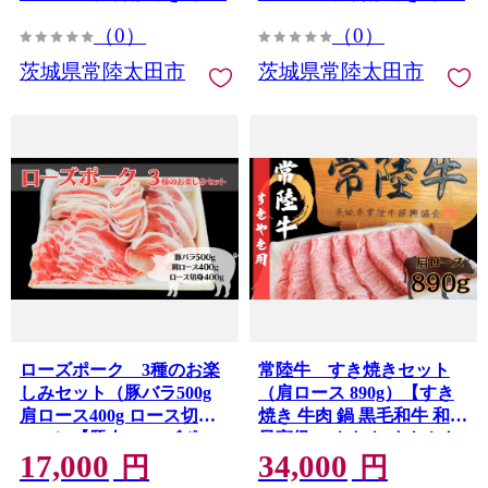
（0）
（0）
茨城県常陸太田市
茨城県常陸太田市
ローズポーク 3種のお楽
常陸牛 すき焼きセット
しみセット（豚バラ500g
（肩ロース 890g）【すき
肩ロース400g ロース切身
焼き 牛肉 鍋 黒毛和牛 和牛
400g）【豚肉 ローズポー
最高級 スキヤキ すきやき
17,000
34,000
ク 生姜焼き トンテキ とん
セット 常陸牛 ロース 茨城
円
円
かつ 豚バラ 肩ロース 切り
県 常陸太田市】