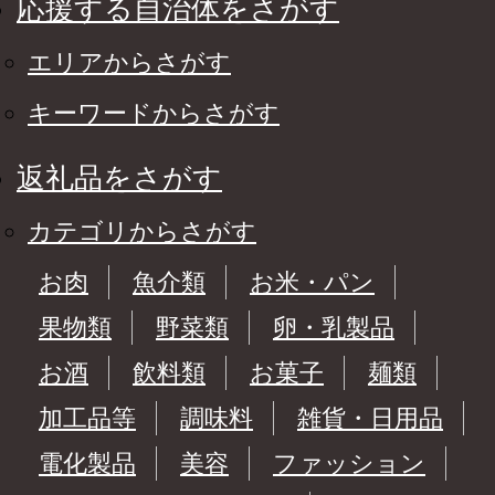
応援する自治体をさがす
エリアからさがす
キーワードからさがす
返礼品をさがす
カテゴリからさがす
お肉
魚介類
お米・パン
果物類
野菜類
卵・乳製品
お酒
飲料類
お菓子
麺類
加工品等
調味料
雑貨・日用品
電化製品
美容
ファッション