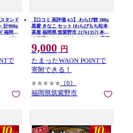
 スタンド
【口コミ 高評価 4.5】 わらび餅 380g
 計900g
黒蜜 きなこ セット [わらびもち松本
ズ 福岡県
茶屋 福岡県 筑紫野市 21761357] 本練
いこ バラ
り箱流し わらびもち わらびもち専門
9,000
太子チュ
店 きな粉 とろける もっちり 和菓子
円
NTで
たまったWAON POINTで
寄附できる！
（0）
福岡県筑紫野市