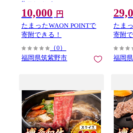
物 フルーツ 1キロ
10p [
10,000
29,
217613
円
岡 おこ
たまったWAON POINTで
たまっ
寄附できる！
寄附
（0）
福岡県筑紫野市
福岡