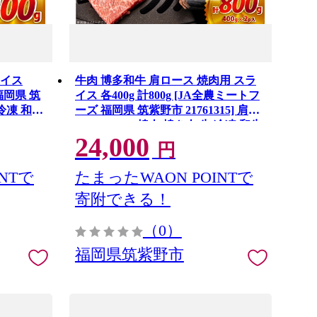
ライス
牛肉 博多和牛 肩ロース 焼肉用 スラ
福岡県 筑
イス 各400g 計800g [JA全農ミートフ
 冷凍 和牛
ーズ 福岡県 筑紫野市 21761315] 肩ロ
ース ロース 焼肉 焼き肉 牛 冷凍 和牛
24,000
肉 小分け 詰め合わせ
円
NTで
たまったWAON POINTで
寄附できる！
（0）
福岡県筑紫野市