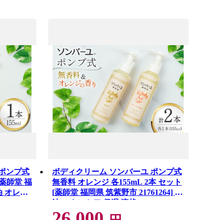
 ポンプ式
ボディクリーム ソンバーユ ポンプ式
[薬師堂 福
無香料 オレンジ 各155mL 2本 セット
馬油 オレン
[薬師堂 福岡県 筑紫野市 21761264] 馬
油 スキンケア 保湿 液状
26,000