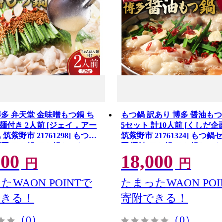
博多 弁天堂 金味噌もつ鍋 ち
もつ鍋 訳あり 博多 醤油もつ
麺付き 2人前 [ジェイ．アー
5セット 計10人前 [くしだ企
筑紫野市 21761298] もつ鍋
筑紫野市 21761324] もつ鍋
福岡 モツ鍋 モツ鍋セット ス
岡 醤油 モツ鍋 モツ鍋セット
000
18,000
噌 ちゃんぽん
円
円
たWAON POINTで
たまったWAON POI
できる！
寄附できる！
（0）
（0）