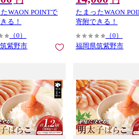
円
円
たWAON POINTで
たまったWAON POI
できる！
寄附できる！
（0）
（0）
県筑紫野市
福岡県筑紫野市