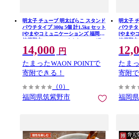
明太子 チューブ 明太ばらこ スタンド
明太子 
パウチタイプ 300g 5個 計1.5kg セット
パウチタイプ
[やまやコミュニケーションズ 福岡県
[やまや
筑紫野市 21761387] めんたいこ バラ
筑紫野市 
14,000
12,
コ ばらこ やまや 小分け 明太子チュ
コ ばら
円
ーブ 福岡
ーブ 福
たまったWAON POINTで
たまっ
寄附できる！
寄附
（0）
福岡県筑紫野市
福岡