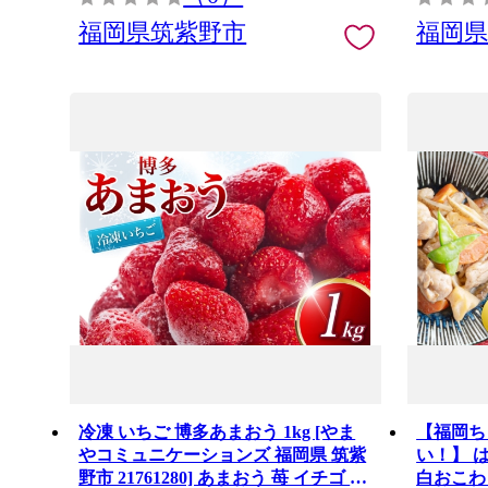
福岡県筑紫野市
福岡
冷凍 いちご 博多あまおう 1kg [やま
【福岡ち
やコミュニケーションズ 福岡県 筑紫
い！】 
野市 21761280] あまおう 苺 イチゴ 果
白おこわ 2