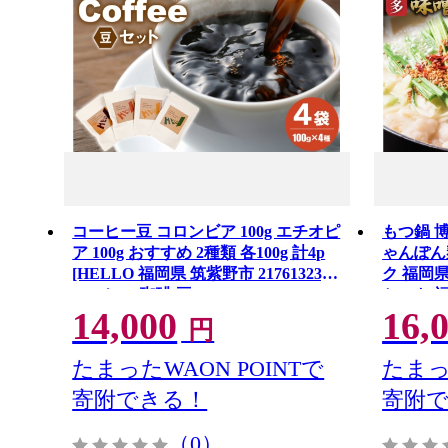
コーヒー豆 コロンビア 100g エチオピ
もつ鍋 
ア 100g おすすめ 2種類 各100g 計4p
ゃんぽん
[HELLO 福岡県 筑紫野市 21761323]
ク 福岡県 
コーヒー 珈琲 豆
セット 
14,000
16,
ープ 味
円
たまったWAON POINTで
たまっ
寄附できる！
寄附
（0）