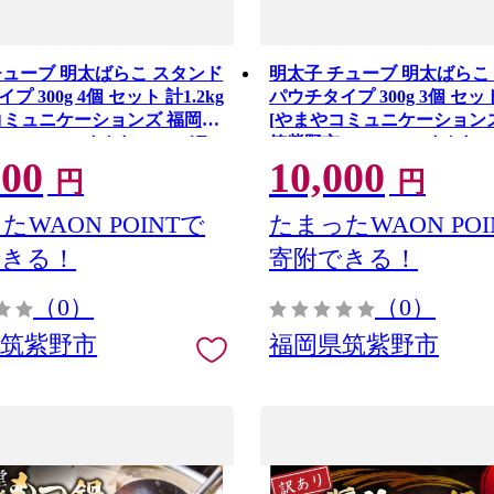
チューブ 明太ばらこ スタンド
明太子 チューブ 明太ばらこ
 300g 4個 セット 計1.2kg
パウチタイプ 300g 3個 セット
コミュニケーションズ 福岡県
[やまやコミュニケーション
21761388] めんたいこ バラ
筑紫野市 21761389] めんた
000
10,000
こ やまや 小分け 明太子チュ
コ ばらこ やまや 小分け 明
円
円
岡
ーブ 福岡
たWAON POINTで
たまったWAON POI
できる！
寄附できる！
（0）
（0）
県筑紫野市
福岡県筑紫野市