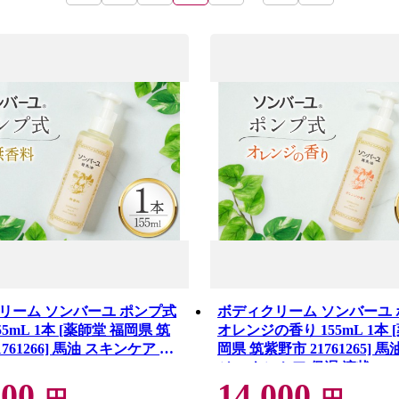
リーム ソンバーユ ポンプ式
ボディクリーム ソンバーユ
55mL 1本 [薬師堂 福岡県 筑
オレンジの香り 155mL 1本 
761266] 馬油 スキンケア 保
岡県 筑紫野市 21761265] 
ジ スキンケア 保湿 液状
000
14,000