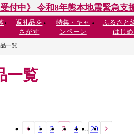
受付中》 令和8年熊本地震緊急支
体
返礼品を
特集・
キャ
ふるさと
さがす
ンペーン
はじめ
礼品一覧
品一覧
1
2
3
4
...
20