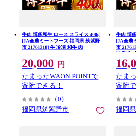
牛肉 博多和牛 ロース スライス 400g
牛肉 博多
[JA全農ミートフーズ 福岡県 筑紫野
[JA全
市 21761318] 牛 冷凍 和牛 肉
市 2176
凍 和牛 
20,000
16,
円
たまったWAON POINTで
たまっ
寄附できる！
寄附
（0）
福岡県筑紫野市
福岡