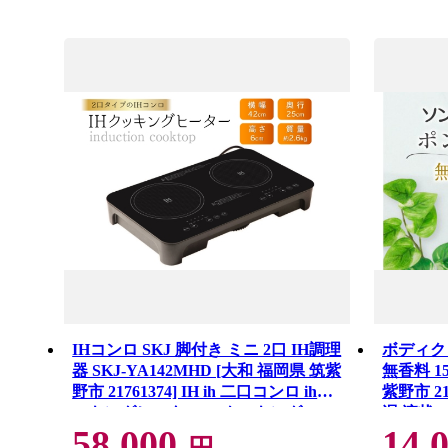
IHコンロ SKJ 脚付き ミニ 2口 IH調理
ボディク
器 SKJ-YA142MHD [大和 福岡県 筑紫
無香料 1
野市 21761374] IH ih 二口コンロ ihク
紫野市 21
ッキングヒーター IHクッキング
湿 液状
58,000
14,