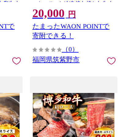
牛 和牛 肉
ーキ ステーキ 冷凍 焼肉 焼き肉 牛 肉
20,000
和牛
円
NTで
たまったWAON POINTで
寄附できる！
（0）
福岡県筑紫野市