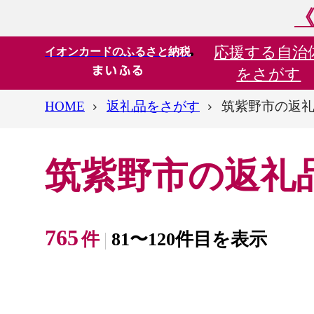
《
応援する
自治
イオンカードのふるさと納税
をさがす
HOME
返礼品をさがす
筑紫野市の返
筑紫野市の返礼
765
件
81〜120件目を表示