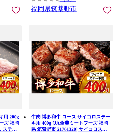
福岡県筑紫野市
用 200g
牛肉 博多和牛 ロース サイコロステー
フーズ 福岡
キ用 400g [JA全農ミートフーズ 福岡
ース ステー
県 筑紫野市 21761320] サイコロステ