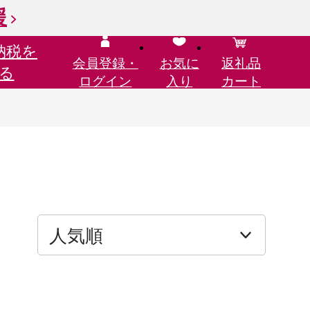
援
納税を
会員登録・
お気に
返礼品
る
ログイン
入り
カート