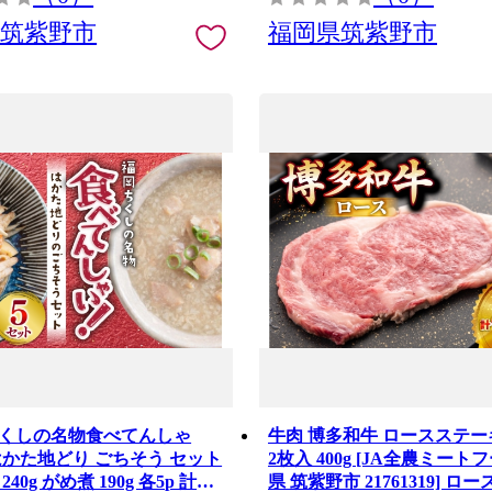
県筑紫野市
福岡県筑紫野市
くしの名物食べてんしゃ
牛肉 博多和牛 ロースステーキ
はかた地どり ごちそう セット
2枚入 400g [JA全農ミート
40g がめ煮 190g 各5p 計
県 筑紫野市 21761319] ロ