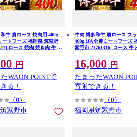
和牛 肩ロース 焼肉用 400g
牛肉 博多和牛 肩ロース ス
農ミートフーズ 福岡県 筑紫野
400g [JA全農ミートフーズ 
1317] ロース 焼肉 焼き肉 牛 冷
紫野市 21761316] ロース 牛
肉
肉
000
16,000
円
円
たWAON POINTで
たまったWAON POI
できる！
寄附できる！
（0）
（0）
県筑紫野市
福岡県筑紫野市