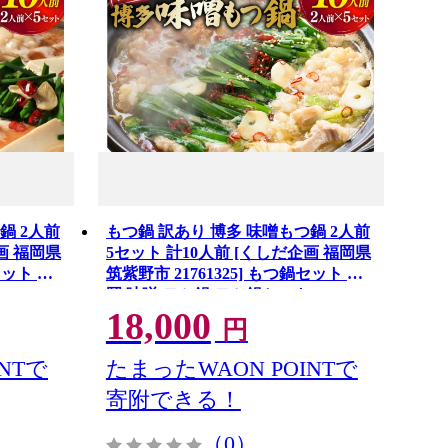
鍋 2人前
もつ鍋 訳あり 博多 味噌もつ鍋 2人前
画 福岡県
5セット 計10人前 [くしだ企画 福岡県
セット 福
筑紫野市 21761325] もつ鍋セット 福
岡 味噌 モツ鍋 モツ鍋セット
18,000
円
NTで
たまったWAON POINTで
寄附できる！
（0）