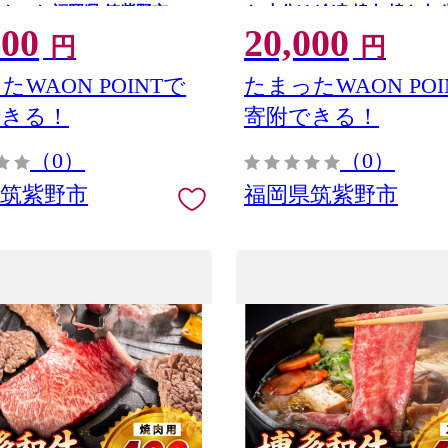
エニクック 福岡県 筑紫野市
キ 小分け 冷凍 焼肉 焼き肉 
000
20,000
00] 詰め合わせ 地どり 博多 福
円
円
わ
たWAON POINTで
たまったWAON POI
できる！
寄附できる！
（0）
（0）
県筑紫野市
福岡県筑紫野市