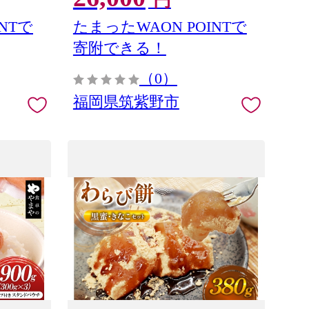
円
NTで
たまったWAON POINTで
寄附できる！
（0）
福岡県筑紫野市