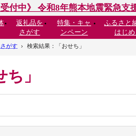
受付中》 令和8年熊本地震緊急支
体
返礼品を
特集・
キャ
ふるさと
さがす
ンペーン
はじめ
らさがす
検索結果：「おせち」
せち」