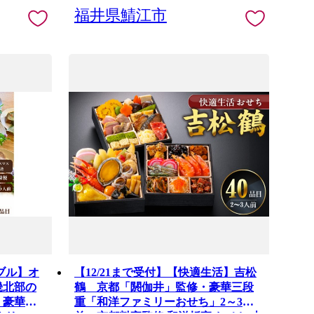
福井県鯖江市
ドブル】オ
【12/21まで受付】【快適生活】吉松
畿北部の
鶴 京都「閼伽井」監修・豪華三段
、豪華洋
重「和洋ファミリーおせち」2～3人