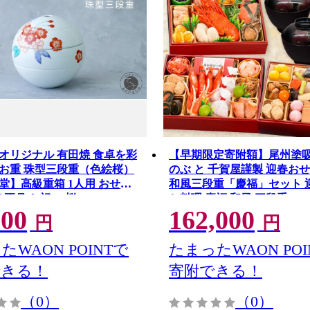
オリジナル 有田焼 食卓を彩
【早期限定寄附額】尾州塗
お重 珠型三段重（色絵桜）
のぶ と 千賀屋謹製 迎春お
堂】高級重箱 1人用 おせち
和風三段重「慶福」セット 
 正月 お祝い 桜 gg001
ち料理 慶福 和風 三段重 3 ～
000
162,000
せち 吸物椀 お椀 漆器 漆塗り
円
円
品 伝統 尾州塗 食器 手作り 
蔵 全34品 正月 年末 年始 
たWAON POINTで
たまったWAON POI
お取り寄せグルメ 愛知県 小
できる！
寄附できる！
無料 ［035S15-C］
（0）
（0）