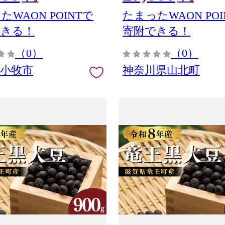
 正月 年末年始 おやつ工房さ
たWAON POINTで
たまったWAON POI
 愛知県 小牧市 送料無料
できる！
寄附できる！
0］
（0）
（0）
県小牧市
神奈川県山北町