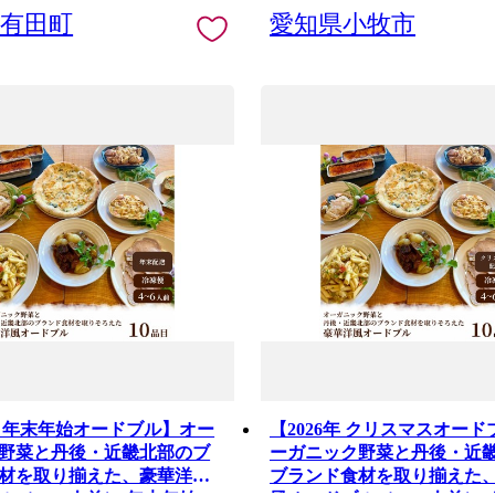
県有田町
愛知県小牧市
6年 年末年始オードブル】オー
【2026年 クリスマスオー
野菜と丹後・近畿北部のブ
ーガニック野菜と丹後・近
材を取り揃えた、豪華洋風
ブランド食材を取り揃えた