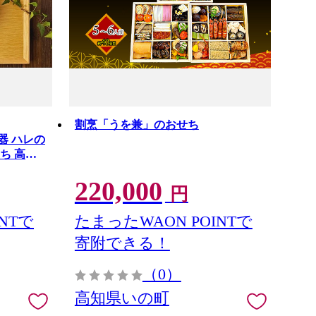
割烹「うを兼」のおせち
食器 ハレの
ち 高級
220,000
円
NTで
たまったWAON POINTで
寄附できる！
（0）
高知県いの町