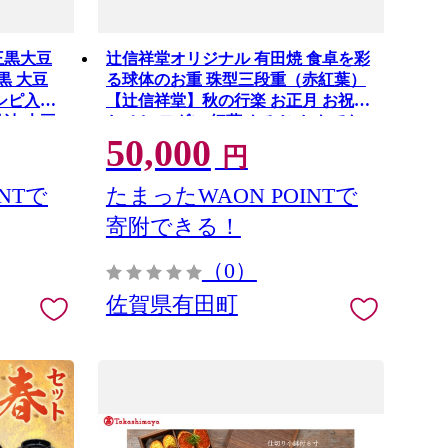
王黒大豆
辻信祥堂オリジナル 有田焼 食卓を彩
波黒 大豆
る球体のお重 珠型三段重（赤紅葉）
レシピ入り
【辻信祥堂】秋の行楽 お正月 お祝い
丹波 大豆
おせち モダン 紅葉 もみじ おもてな
50,000
直送 滋
し うつわ 器 gg003
円
NTで
たまったWAON POINTで
寄附できる！
（0）
佐賀県有田町