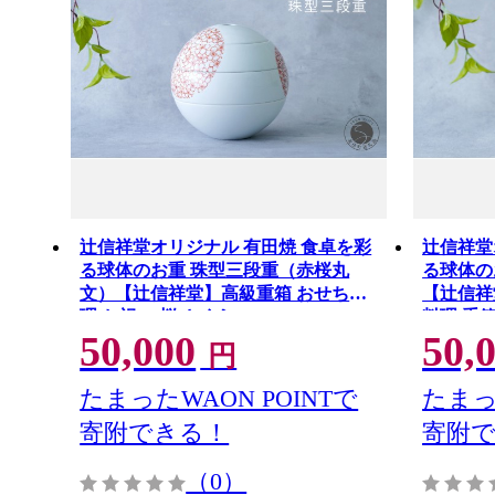
辻信祥堂オリジナル 有田焼 食卓を彩
辻信祥堂
る球体のお重 珠型三段重（赤桜丸
る球体の
文）【辻信祥堂】高級重箱 おせち料
【辻信祥
理 お祝い 桜 さくら gg002
料理 重箱
50,000
50,
円
たまったWAON POINTで
たまっ
寄附できる！
寄附
（0）