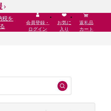
援
納税を
会員登録・
お気に
返礼品
る
ログイン
入り
カート