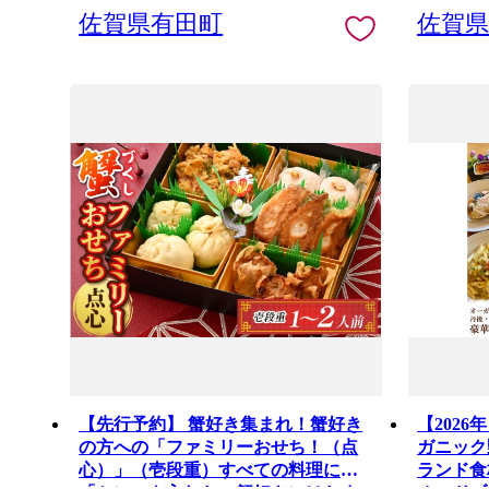
佐賀県有田町
佐賀
【先行予約】 蟹好き集まれ！蟹好き
【202
の方への「ファミリーおせち！（点
ガニック
心）」（壱段重）すべての料理に
ランド食