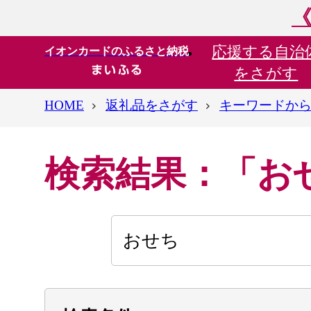
《
応援する
自治
イオンカードのふるさと納税
をさがす
HOME
返礼品をさがす
キーワードか
検索結果：「お