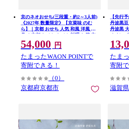
京のネオおせち(三段重・約2～3人前)
【先行予
《2027年 数量限定》【京菜味 のむ
丹波黒豆 9
ら】｜京都 おせち 人気 和風 洋風 正
丹波黒 
月［ 京都 おせち おせち料理 お節 京
め だいず
54,000
13,
料理 人気 おすすめ 2027 正月 お祝い
くら 艷や
円
グルメ ギフト ご自宅用 冷凍 お取り
家直送 
寄せ 通販 送料無料 ふるさと納税 ］
たまったWAON POINTで
たまっ
寄附できる！
寄附
（0）
京都府京都市
滋賀