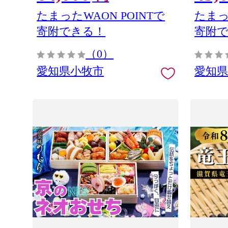
め合わせ 正月 年末年始 おやつ工房さ
め合わせ
たまったWAON POINTで
たまっ
っちゃん 愛知県 小牧市 送料無料
っちゃん
寄附できる！
寄附
［143O31］
［143O3
（0）
愛知県小牧市
愛知