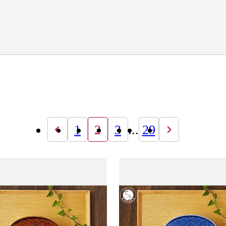
1
2
3
...
29