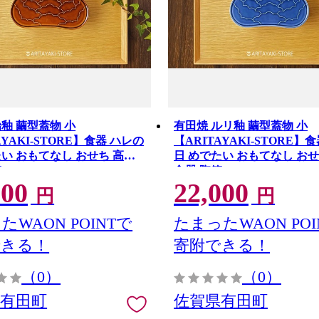
飴釉 繭型蓋物 小
有田焼 ルリ釉 繭型蓋物 小
AYAKI-STORE】食器 ハレの
【ARITAYAKI-STORE】
たい おもてなし おせち 高級
日 めでたい おもてなし おせ
ek068
食器 陶箱 ek067
000
22,000
円
円
たWAON POINTで
たまったWAON POI
できる！
寄附できる！
（0）
（0）
県有田町
佐賀県有田町