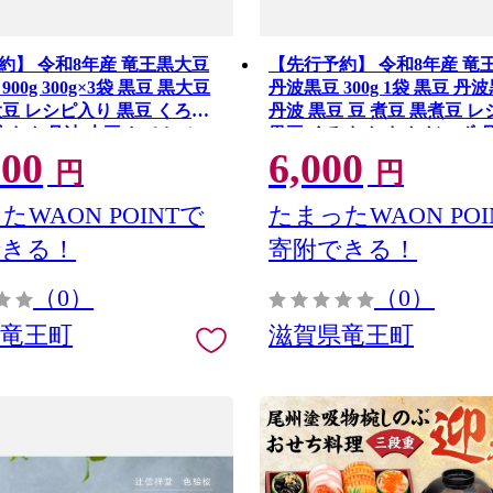
約】 令和8年産 竜王黒大豆
【先行予約】 令和8年産 竜
00g 300g×3袋 黒豆 黒大豆
丹波黒豆 300g 1袋 黒豆 丹
大豆 レシピ入り 黒豆 くろま
丹波 黒豆 豆 煮豆 黒煮豆 
 まめ 丹波 大豆 おせち ふっ
黒豆 くろまめ まめ だいず 
000
6,000
か 甘さ 乾燥豆 産地直送 農
おせち 乾燥豆 産地直送 農家
円
円
滋賀県 竜王町 ふるさと納税
賀県 竜王町
たWAON POINTで
たまったWAON POI
できる！
寄附できる！
（0）
（0）
県竜王町
滋賀県竜王町