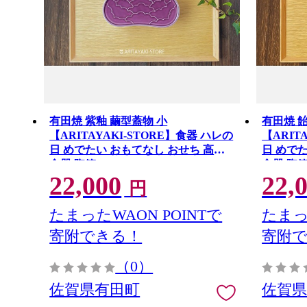
有田焼 紫釉 繭型蓋物 小
有田焼 
【ARITAYAKI-STORE】食器 ハレの
【ARIT
日 めでたい おもてなし おせち 高級
日 めで
食器 陶箱 ek069
食器 陶箱 
22,000
22,
円
たまったWAON POINTで
たまっ
寄附できる！
寄附
（0）
佐賀県有田町
佐賀