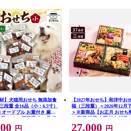
材】犬猫用おせち 無添加食
【2027年おせち】和洋中お
三段重 全16品（小：6.5寸）
福（三段重）＜2026年12月
肉 オードブル お重付き 厳選
＞※新商品【お正月 おせち
用 おせち 三段重 全16品 松
ち 和風 洋風 中華 神奈川県 
000
27,000
 入り 豪華 ペット用 おせち
円
円
 愛猫 ペットフード 贅沢 詰