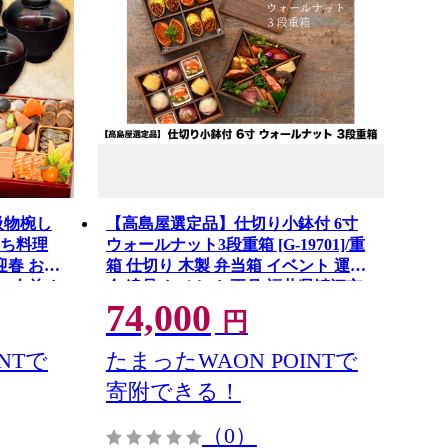
吸物椀し
【高島屋選定品】仕切り小鉢付 6寸
せち料理
ウォールナット3段重箱 [G-19701]/重
迎春 おせ
箱 仕切り 木製 弁当箱 イベント 運動
 4人前 お
会 遠足 おせち お正月 福井県鯖江市
74,000
 漆 工芸
円
セット 冷
お取り寄せ
NTで
たまったWAON POINTで
牧市 送料
寄附できる！
（0）