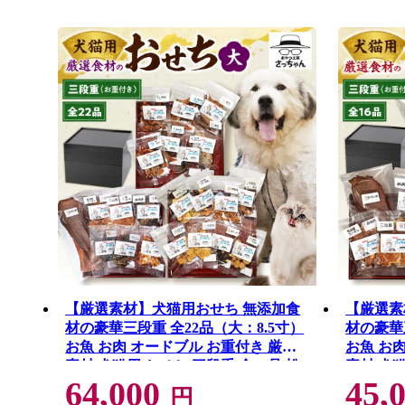
【厳選素材】犬猫用おせち 無添加食
【厳選素
材の豪華三段重 全22品（大：8.5寸）
材の豪華
お魚 お肉 オードブル お重付き 厳選
お魚 お
素材 犬猫用 おせち 三段重 全22品 松
素材 犬猫
64,000
45,
阪牛肺 鯛 入り 豪華 ペット用 おせち
阪牛肺 鯛
円
料理 愛犬 愛猫 ペットフード 贅沢 詰
料理 愛犬