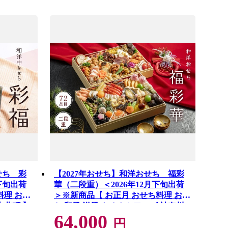
せち 彩
【2027年おせち】和洋おせち 福彩
下旬出荷
華（二段重）＜2026年12月下旬出荷
料理 おせ
＞※新商品【 お正月 おせち料理 おせ
山北町 】
ち 和風 洋風 トオカツフーズ 神奈川
64,000
県 山北町 】
円