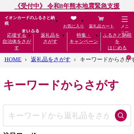
《受付中》 令和8年熊本地震緊急支援
イオンカードのふるさと納
税
お気に入り
返礼品カート
メニ
ュー
応援する
返礼品を
特集・
ふるさと納税
自治体をさが
さがす
キャンペーン
を
す
はじめる
HOME
返礼品をさがす
キーワードからさが
キーワードからさがす