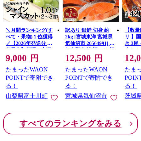
＼月間ランキング(す
訳あり 銀鮭 切身 約
【数量
べて・果物)１位獲得
2kg [宮城東洋 宮城県
リ 】
／【2026年発送分 先
気仙沼市 20564991] 鮭
き 3尾 
行予約】頬張る幸福
魚介類 海鮮 訳アリ 規
大きさ
9,000
12,500
12,
感 〜緑の宝石・ シ
格外 不揃い さけ サケ
レ・山
円
円
ャインマスカット 〜
鮭切身 シャケ 切り身
鰻 ふ
たまったWAON
たまったWAON
たまっ
１ｋｇ以上（２〜３
冷凍 家庭用 おかず 弁
な重 
房） フルーツ 山梨県
当 支援 サーモン 銀鮭
茨城 
POINTで寄附でき
POINTで寄附でき
POI
産 果物 くだもの シャ
切り身 魚 わけあり
と納税 冷
る！
る！
る！
イン マスカット ぶど
山梨県富士川町
宮城県気仙沼市
茨城
う ブドウ 葡萄 大粒 種
なし 先行予約 富士川
町 10000円 一万円
9000円 九千円
すべてのランキングをみる