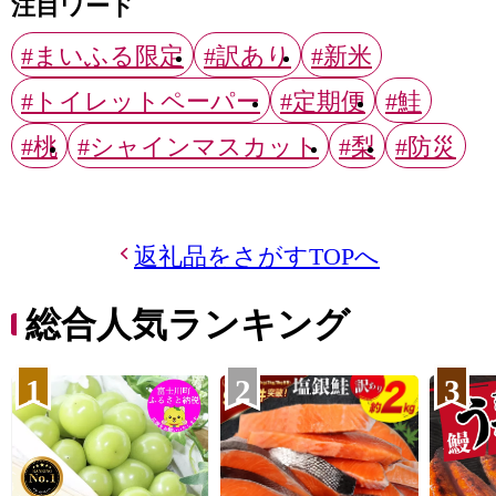
注目ワード
#まいふる限定
#訳あり
#新米
#トイレットペーパー
#定期便
#鮭
#桃
#シャインマスカット
#梨
#防災
返礼品をさがすTOPへ
総合人気ランキング
1
2
3