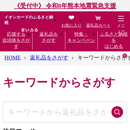
《受付中》 令和8年熊本地震緊急支援
イオンカードのふるさと納
税
お気に入り
返礼品カート
メニ
ュー
応援する
返礼品を
特集・
ふるさと納税
自治体をさが
さがす
キャンペーン
を
す
はじめる
HOME
返礼品をさがす
キーワードからさが
キーワードからさがす