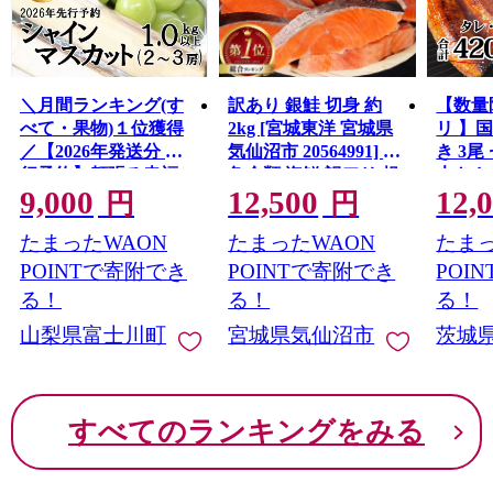
＼月間ランキング(す
訳あり 銀鮭 切身 約
【数量
べて・果物)１位獲得
2kg [宮城東洋 宮城県
リ 】
／【2026年発送分 先
気仙沼市 20564991] 鮭
き 3尾 
行予約】頬張る幸福
魚介類 海鮮 訳アリ 規
大きさ
9,000
12,500
12,
感 〜緑の宝石・ シ
格外 不揃い さけ サケ
レ・山
円
円
ャインマスカット 〜
鮭切身 シャケ 切り身
鰻 ふ
たまったWAON
たまったWAON
たまっ
１ｋｇ以上（２〜３
冷凍 家庭用 おかず 弁
な重 
房） フルーツ 山梨県
当 支援 サーモン 銀鮭
茨城 
POINTで寄附でき
POINTで寄附でき
POI
産 果物 くだもの シャ
切り身 魚 わけあり
と納税 冷
る！
る！
る！
イン マスカット ぶど
山梨県富士川町
宮城県気仙沼市
茨城
う ブドウ 葡萄 大粒 種
なし 先行予約 富士川
町 10000円 一万円
9000円 九千円
すべてのランキングをみる