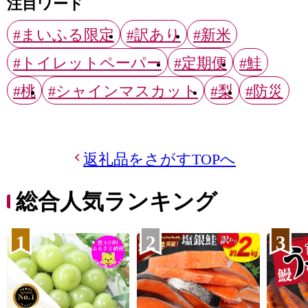
注目ワード
#まいふる限定
#訳あり
#新米
#トイレットペーパー
#定期便
#鮭
#桃
#シャインマスカット
#梨
#防災
返礼品をさがすTOPへ
総合人気ランキング
1
2
3