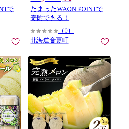
NTで
たまったWAON POINTで
寄附できる！
（0）
北海道音更町