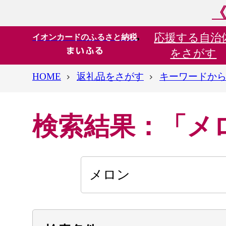
《
応援する
自治
イオンカードのふるさと納税
をさがす
HOME
返礼品をさがす
キーワードか
検索結果：「メ