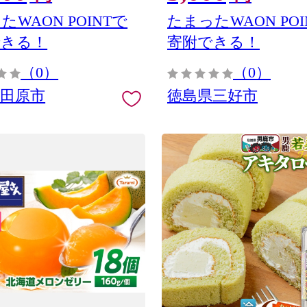
呂内野菜生産加工組合
たWAON POINTで
たまったWAON POI
できる！
寄附できる！
（0）
（0）
県田原市
徳島県三好市