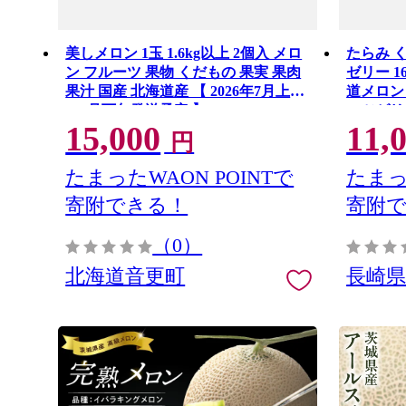
美しメロン 1玉 1.6kg以上 2個入 メロ
たらみ 
ン フルーツ 果物 くだもの 果実 果肉
ゼリー 1
果汁 国産 北海道産 【 2026年7月上旬
道メロン
～8月下旬発送予定 】
ーツゼリ
15,000
11,
ふるーつ
円
非常食 防
早市 / 株
たまったWAON POINTで
たまっ
寄附できる！
寄附
（0）
北海道音更町
長崎