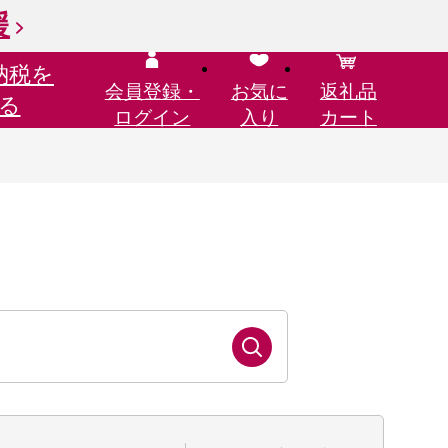
援
納税を
会員登録・
お気に
返礼品
る
ログイン
入り
カート