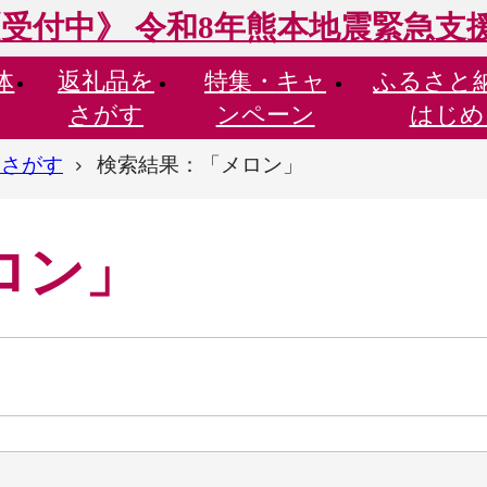
受付中》 令和8年熊本地震緊急支
体
返礼品を
特集・
キャ
ふるさと
さがす
ンペーン
はじめ
らさがす
検索結果：「メロン」
ロン」