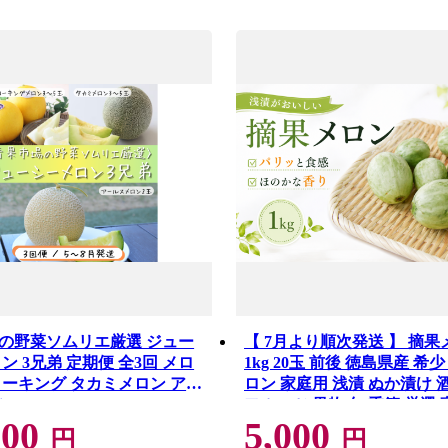
の野菜ソムリエ厳選 ジュー
【 7月より順次発送 】 摘果
ン 3兄弟 定期便 全3回 メロ
1kg 20玉 前後 徳島県産 希少
ローキング タカミメロン アー
ロン 家庭用 浅漬 ぬか漬け 
ン
フルーツ 果物 旬 季節 厳選 
000
5,000
送料無料 レノンウェーブ タ
円
円
メロン 徳島県 三好市 みよし