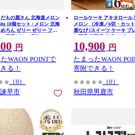
くだもの屋さん 北海道メロン
ロールケーキ アキタロール
60g 18個セット / メロン 北海
メロン （冷凍／6切・カット
 めろん ゼリー ぜりー フル
鹿なび [スイーツ ケーキ プ
ー 果実ゼリー 果物 フルーツ
お菓子 洋菓子 冷凍 デザート
000
10,900
 くだもの 長期保存 保存食
男鹿市
円
円
災 常温 災害 食料 備蓄 / 諫
式会社たらみ [AHBR059]
たWAON POINTで
たまったWAON POI
できる！
寄附できる！
（0）
（0）
県諫早市
秋田県男鹿市