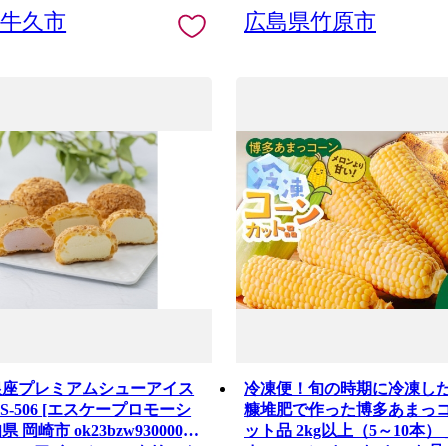
県牛久市
広島県竹原市
銀座プレミアムシューアイス
冷凍便！旬の時期に冷凍した
エスケープロモーシ
糠堆肥で作った博多あまっ
 岡崎市 ok23bzw930000]
ット品 2kg以上（5～10本） 