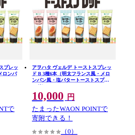
トスプレッ
アヲハタ ヴェルデ トーストスプレッ
・メロンパ
ド B 3種6本（明太フランス風・メロ
ンパン風・塩バタートーストスプレ
ッド）
10,000
円
NTで
たまったWAON POINTで
寄附できる！
（0）