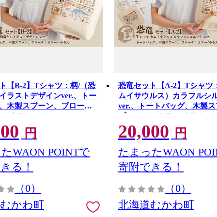
ト【B-2】Tシャツ：柄/（恐
恐竜セット【A-2】Tシャツ
イラストデザインver.、トー
ムイサウルス）カラフルシ
、木製スプーン、ブロー
ver.、トートバッグ、木製
/めろん MKWAD013
ブローチ：カラー/めろん
000
20,000
MKWAD010
円
円
たWAON POINTで
たまったWAON POI
できる！
寄附できる！
（0）
（0）
道むかわ町
北海道むかわ町