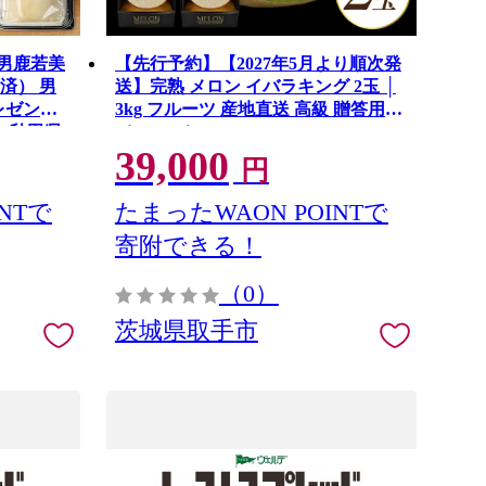
 男鹿若美
【先行予約】【2027年5月より順次発
済） 男
送】完熟 メロン イバラキング 2玉 │
レゼント
3kg フルーツ 産地直送 高級 贈答用
] 秋田県
（CK002）
39,000
円
NTで
たまったWAON POINTで
寄附できる！
（0）
茨城県取手市