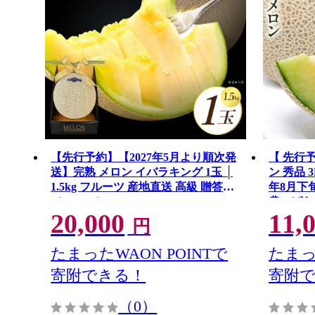
【先行予約】【2027年5月より順次発
【 先行
送】完熟 メロン イバラキング 1玉 │
ン 秀品 3
1.5kg フルーツ 産地直送 高級 贈答用
年8月下
（CK001）
農いばらき
20,000
11,
発送 】
円
フルーツ
果物 国産
たまったWAON POINTで
たまっ
物
寄附できる！
寄附
（0）