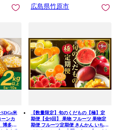
広島県竹原市
SDGs米
【数量限定】旬のくだもの【極】定
コーンカ
期便【全9回】 果物 フルーツ 果物定
_ 博多あ
期便 フルーツ定期便 きんかん いちご