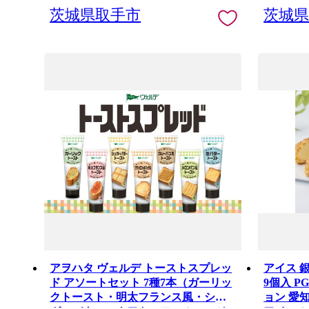
茨城県取手市
茨城
アヲハタ ヴェルデ トーストスプレッ
アイス 
ド アソートセット 7種7本（ガーリッ
9個入 PGS-506 [
クトースト・明太フランス風・シュ
ョン 愛知県