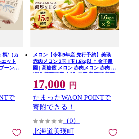
：柄/（カ
メロン【令和9年産 先行予約】美瑛
ルエット
赤肉メロン 2玉 1玉1.6kg以上 金子農
スプーン、
園 | 高糖度 メロン 赤肉メロン 赤肉 北
海道 美瑛町産 令和9年産 美瑛町 美瑛
17,000
北海道メロン めろん メロン北海道 産
円
地直送 果物 フルーツ くだもの ギフ
ト プレゼント 贈答 [017-83]
NTで
たまったWAON POINTで
寄附できる！
（0）
北海道美瑛町