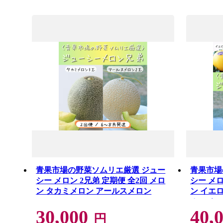
青果市場の野菜ソムリエ厳選 ジュー
青果市場
シー メロン 2兄弟 定期便 全2回 メロ
シー メロ
ン タカミメロン アールスメロン
ン イエ
ルスメロ
30,000
40,
円