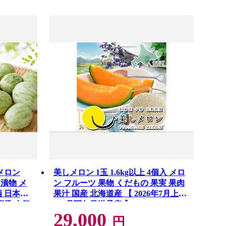
メロン
美しメロン 1玉 1.6kg以上 4個入 メロ
 漬物 メ
ン フルーツ 果物 くだもの 果実 果肉
酒 日本酒
果汁 国産 北海道産 【 2026年7月上旬
高級 人気
～8月下旬発送予定 】
29,000
カミ 青肉
円
 三好野