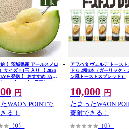
予約 】茨城県産 アールスメロ
アヲハタ ヴェルデ トース
L サイズ × 1玉 入り 【 2026
ド G 2種6本（ガーリック
旬から発送 】 おすすめ JA全
ン風トーストスプレッド）
 JA 【 2026年8月下旬から
000
10,000
 メロン めろん ふるさと納税
円
円
 予約 マスクメロン くだもの
旬 定番 旬 期間限定 青肉 果
たWAON POINTで
たまったWAON POI
できる！
寄附できる！
（0）
（0）