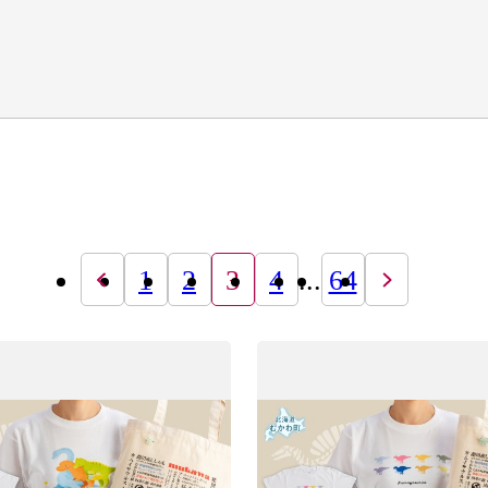
1
2
3
4
...
64