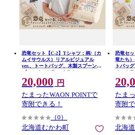
恐竜セット【C-2】Tシャツ：柄/（カ
恐竜セッ
ムイサウルス）リアルビジュアル
竜たち）
ver.、トートバッグ、木製スプーン、
トバッグ
ブローチ：カラー/めろん
チ：カラー
20,000
20,
MKWAD016
円
たまったWAON POINTで
たまっ
寄附できる！
寄附
（0）
北海道むかわ町
北海