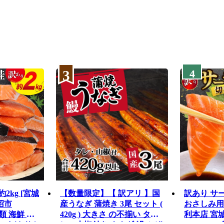
3
4
2kg [宮城
【数量限定】【 訳アリ 】国
訳あり サ
沼市
産うなぎ 蒲焼き 3尾 セット (
おさしみ用 1k
魚介類 海鮮 訳
420g ) 大きさ の不揃い タ
利本店 宮