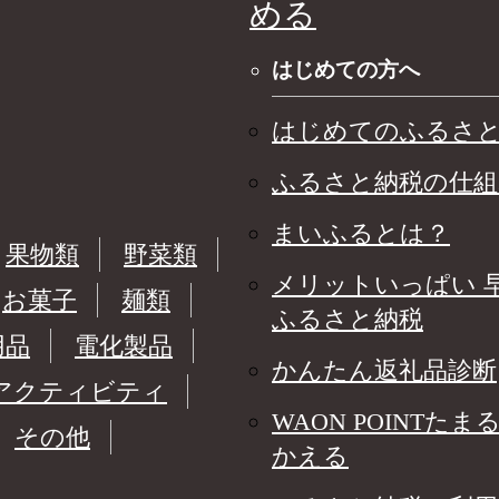
める
はじめての方へ
はじめてのふるさ
ふるさと納税の仕組
まいふるとは？
果物類
野菜類
メリットいっぱい 
お菓子
麺類
ふるさと納税
用品
電化製品
かんたん返礼品診断
アクティビティ
WAON POINTたま
その他
かえる