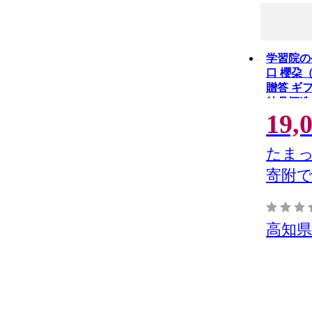
学習院の
口 櫻朶（
贈答 ギ
牡丹酒造 
19,
蓁々会 
たまっ
寄附
高知