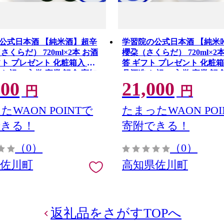
公式日本酒 【純米酒】超辛
学習院の公式日本酒 【純米
さくらだ） 720ml×2本 お酒
櫻朶（さくらだ） 720ml×2本
フト プレゼント 化粧箱入 司
答 ギフト プレゼント 化粧箱
お祝い 入学 卒業 記念 高知
丹酒造 お祝い 入学 卒業 記
000
21,000
グッズ
蓁々会 グッズ
円
円
たWAON POINTで
たまったWAON POI
できる！
寄附できる！
（0）
（0）
県佐川町
高知県佐川町
返礼品をさがすTOPへ