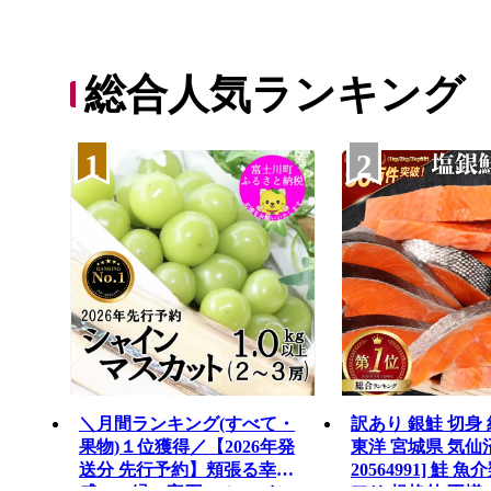
総合人気ランキング
1
2
＼月間ランキング(すべて・
訳あり 銀鮭 切身 約
果物)１位獲得／【2026年発
東洋 宮城県 気仙
送分 先行予約】頬張る幸福
20564991] 鮭 