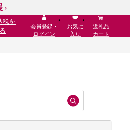
援
納税を
会員登録・
お気に
返礼品
る
ログイン
入り
カート