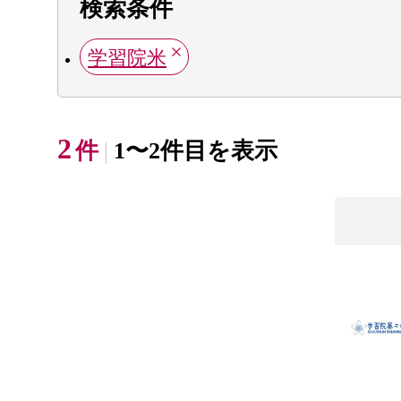
検索条件
学習院米
2
件
1〜2件目を表示