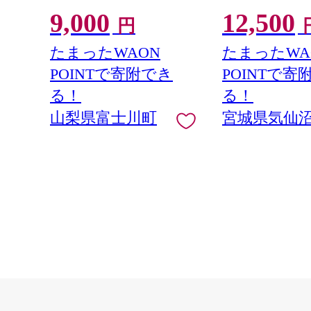
感 〜緑の宝石・ シャイン
アリ 規格外 不揃
9,000
12,500
マスカット 〜 １ｋｇ以上
鮭切身 シャケ 切
円
（２〜３房） フルーツ 山梨
庭用 おかず 弁当
県産 果物 くだもの シャイン
ン 銀鮭切り身 魚
たまったWAON
たまったWA
マスカット ぶどう ブドウ 葡
POINTで寄附でき
POINTで寄
萄 大粒 種なし 先行予約 富士
川町 10000円 一万円 9000円
る！
る！
九千円
山梨県富士川町
宮城県気仙