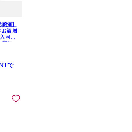
吟醸酒】
 お酒 贈
入 司牡
念 高知
NTで