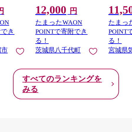
い さけ サケ
レ・山椒付き ウナギ 鰻 ふぞ
20564313
12,000
11,5
り身 冷凍 家
ろい 不揃い うな重 ひつまぶ
し身 刺し身
円
円
 支援 サーモ
し 人気 茨城 八千代町 ふるさ
包装 チリ銀
 わけあり
と納税 冷凍 [SF951ya]
丼 魚介
ON
たまったWAON
たまった
附でき
POINTで寄附でき
POIN
る！
る！
沼市
茨城県八千代町
宮城県
すべてのランキングを
みる