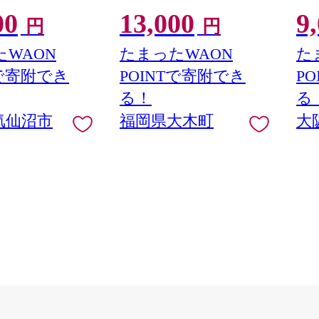
] 魚 魚介類 鮭 お刺
は配送不可 |【精米 単一米 単
い 
00
13,000
9
G41
 刺身 生 生食 個
一原料米 7年産 国産 お米 ブ
円
円
鮭 銀鮭 海鮮 海鮮
ランド米 5kg × 2 ゆめつく
し】CY009_01
WAON
たまったWAON
た
Tで寄附でき
POINTで寄附でき
P
る！
る
気仙沼市
福岡県大木町
大