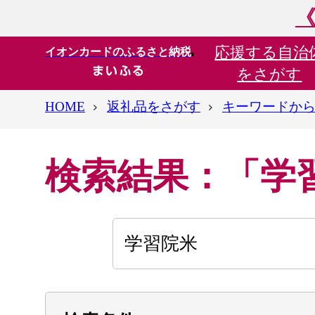
《
応援する
自治
イオンカードのふるさと納税
をさがす
HOME
返礼品をさがす
キーワードか
検索結果：「学