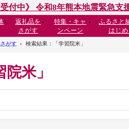
受付中》 令和8年熊本地震緊急支
体
返礼品を
特集・
キャ
ふるさと
さがす
ンペーン
はじめ
らさがす
検索結果：「学習院米」
習院米」