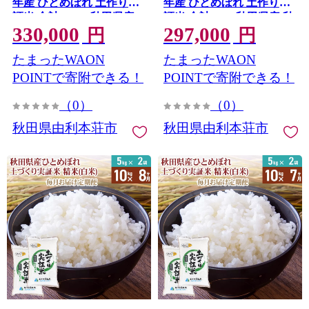
年産 ひとめぼれ 土作り実
年産 ひとめぼれ 土作り実
証米 合計100kg 秋田県産
証米 合計90kg 秋田県産 秋
330,000
297,000
秋田県由利本荘市
田県由利本荘市
円
円
たまったWAON
たまったWAON
POINTで寄附できる！
POINTで寄附できる！
（0）
（0）
秋田県由利本荘市
秋田県由利本荘市