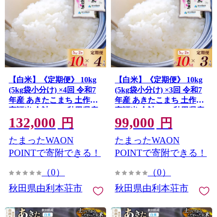
【白米】《定期便》 10kg
【白米】《定期便》 10kg
(5kg袋小分け) ×4回 令和7
(5kg袋小分け) ×3回 令和7
年産 あきたこまち 土作り
年産 あきたこまち 土作り
実証米 合計40kg 秋田県産
実証米 合計30kg 秋田県産
132,000
99,000
秋田県由利本荘市
秋田県由利本荘市
円
円
たまったWAON
たまったWAON
POINTで寄附できる！
POINTで寄附できる！
（0）
（0）
秋田県由利本荘市
秋田県由利本荘市