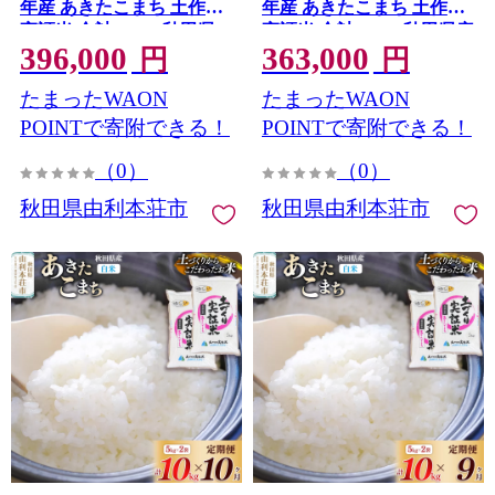
年産 あきたこまち 土作り
年産 あきたこまち 土作り
実証米 合計120kg 秋田県
実証米 合計110kg 秋田県産
396,000
363,000
産 秋田県由利本荘市
秋田県由利本荘市
円
円
たまったWAON
たまったWAON
POINTで寄附できる！
POINTで寄附できる！
（0）
（0）
秋田県由利本荘市
秋田県由利本荘市