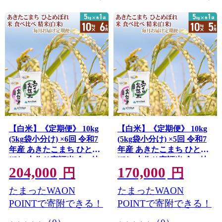
【白米】《定期便》 10kg
【白米】《定期便》 10kg
(5kg袋小分け) ×6回 令和7
(5kg袋小分け) ×5回 令和7
年産 あきたこまち ひとめ
年産 あきたこまち ひとめ
ぼれ 土作り実証米 食べ比
ぼれ 土作り実証米 食べ比
204,000
170,000
べ 合計60kg 秋田県産 秋田
べ 合計50kg 秋田県産 秋田
円
円
県由利本荘市
県由利本荘市
たまったWAON
たまったWAON
POINTで寄附できる！
POINTで寄附できる！