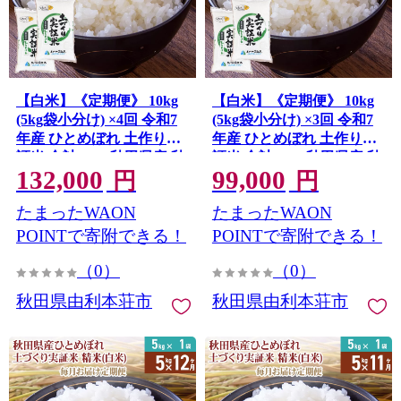
【白米】《定期便》 10kg
【白米】《定期便》 10kg
(5kg袋小分け) ×4回 令和7
(5kg袋小分け) ×3回 令和7
年産 ひとめぼれ 土作り実
年産 ひとめぼれ 土作り実
証米 合計40kg 秋田県産 秋
証米 合計30kg 秋田県産 秋
132,000
99,000
田県由利本荘市
田県由利本荘市
円
円
たまったWAON
たまったWAON
POINTで寄附できる！
POINTで寄附できる！
（0）
（0）
秋田県由利本荘市
秋田県由利本荘市