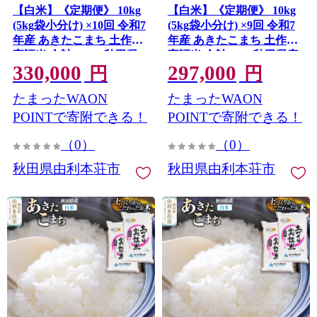
【白米】《定期便》 10kg
【白米】《定期便》 10kg
(5kg袋小分け) ×10回 令和7
(5kg袋小分け) ×9回 令和7
年産 あきたこまち 土作り
年産 あきたこまち 土作り
実証米 合計100kg 秋田県
実証米 合計90kg 秋田県産
330,000
297,000
産 秋田県由利本荘市
秋田県由利本荘市
円
円
たまったWAON
たまったWAON
POINTで寄附できる！
POINTで寄附できる！
（0）
（0）
秋田県由利本荘市
秋田県由利本荘市