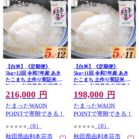
【白米】《定期便》
【白米】《定期便》
5kg×12回 令和7年産 あき
5kg×11回 令和7年産 あき
たこまち 土作り実証米 合
たこまち 土作り実証米 合
計60kg 秋田県産 秋田県由
計55kg 秋田県産 秋田県由
216,000
198,000
利本荘市
利本荘市
円
円
たまったWAON
たまったWAON
POINTで寄附できる！
POINTで寄附できる！
（0）
（0）
秋田県由利本荘市
秋田県由利本荘市