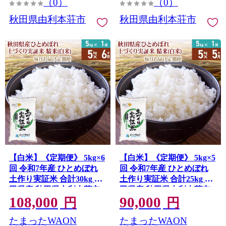
（0）
（0）
秋田県由利本荘市
秋田県由利本荘市
【白米】《定期便》 5kg×6
【白米】《定期便》 5kg×5
回 令和7年産 ひとめぼれ
回 令和7年産 ひとめぼれ
土作り実証米 合計30kg 秋
土作り実証米 合計25kg 秋
田県産 秋田県由利本荘市
田県産 秋田県由利本荘市
108,000
90,000
円
円
たまったWAON
たまったWAON