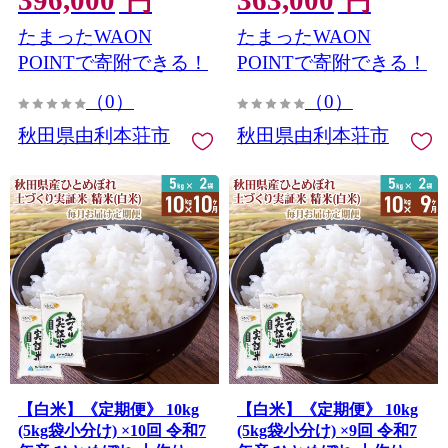
396,000
363,000
円
円
たまったWAON
たまったWAON
POINTで寄附できる！
POINTで寄附できる！
（0）
（0）
秋田県由利本荘市
秋田県由利本荘市
【白米】《定期便》 10kg
【白米】《定期便》 10kg
(5kg袋小分け) ×10回 令和7
(5kg袋小分け) ×9回 令和7