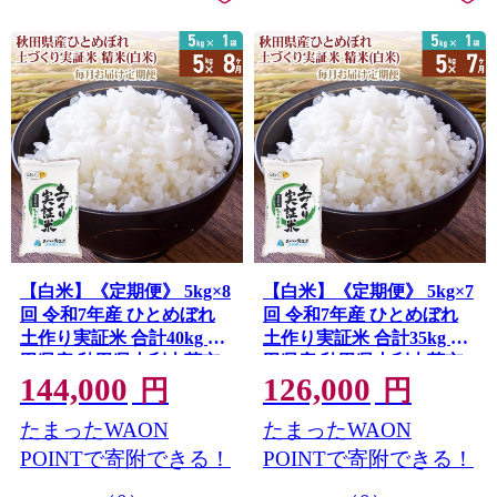
【白米】《定期便》 5kg×8
【白米】《定期便》 5kg×7
回 令和7年産 ひとめぼれ
回 令和7年産 ひとめぼれ
土作り実証米 合計40kg 秋
土作り実証米 合計35kg 秋
田県産 秋田県由利本荘市
田県産 秋田県由利本荘市
144,000
126,000
円
円
たまったWAON
たまったWAON
POINTで寄附できる！
POINTで寄附できる！