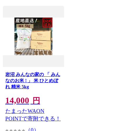
岩沼 みんなの家の 「 みん
なのお米 ! 」 米 ひとめぼ
れ 精米 5kg
14,000
円
たまったWAON
POINTで寄附できる！
（0）