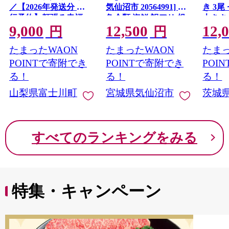
／【2026年発送分 先
気仙沼市 20564991] 鮭
き 3尾 
行予約】頬張る幸福
魚介類 海鮮 訳アリ 規
大きさ
9,000
12,500
12,
感 〜緑の宝石・ シ
格外 不揃い さけ サケ
レ・山
円
円
ャインマスカット 〜
鮭切身 シャケ 切り身
鰻 ふ
たまったWAON
たまったWAON
たまっ
１ｋｇ以上（２〜３
冷凍 家庭用 おかず 弁
な重 
房） フルーツ 山梨県
当 支援 サーモン 銀鮭
茨城 
POINTで寄附でき
POINTで寄附でき
POI
産 果物 くだもの シャ
切り身 魚 わけあり
と納税 冷
る！
る！
る！
イン マスカット ぶど
山梨県富士川町
宮城県気仙沼市
茨城
う ブドウ 葡萄 大粒 種
なし 先行予約 富士川
町 10000円 一万円
9000円 九千円
すべてのランキングをみる
特集・キャンペーン