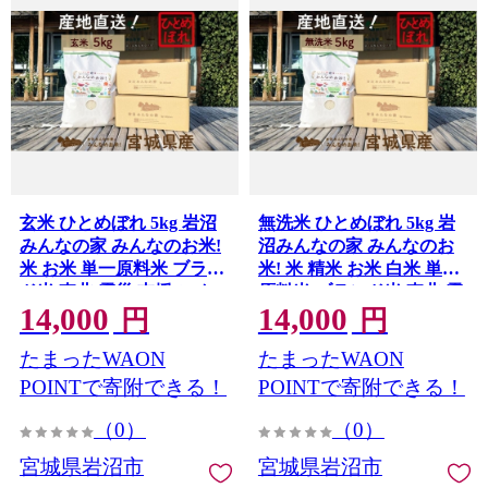
玄米 ひとめぼれ 5kg 岩沼
無洗米 ひとめぼれ 5kg 岩
みんなの家 みんなのお米!
沼みんなの家 みんなのお
米 お米 単一原料米 ブラン
米! 米 精米 お米 白米 単一
ド米 東北 震災 支援 こめ
原料米 ブランド米 東北 震
14,000
14,000
コメ おこめ ご飯 ごはん 5
災 支援 こめ コメ おこめ
円
円
キロ 産地直送 送料無料 宮
ご飯 ごはん 5キロ 産地直
たまったWAON
たまったWAON
城県産 宮城 宮城県 岩沼市
送 送料無料 宮城県産 宮城
宮城県 岩沼市
POINTで寄附できる！
POINTで寄附できる！
（0）
（0）
宮城県岩沼市
宮城県岩沼市