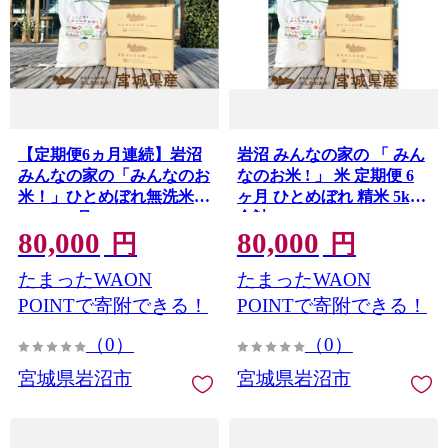
【定期便6ヵ月連続】岩沼
岩沼 みんなの家の 「 みん
みんなの家の「みんなのお
なのお米 ! 」 米 定期便 6
米！」ひとめぼれ無洗米
ヶ月 ひとめぼれ 精米 5kg
5kg×6ヶ月
合計 30kg
80,000
80,000
円
円
たまったWAON
たまったWAON
POINTで寄附できる！
POINTで寄附できる！
（0）
（0）
宮城県岩沼市
宮城県岩沼市