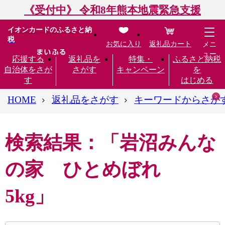
《受付中》 令和8年熊本地震緊急支援
イオンカードのふるさと納
税
お気に入り
返礼品カート
メニ
ュー
応援する
返礼品を
特集・
ふるさと納税
自治体をさが
さがす
キャンペーン
を
す
はじめる
HOME
返礼品をさがす
キーワードからさが
検索結果：「岩沼みんな
の家 ひとめぼれ
5kg」