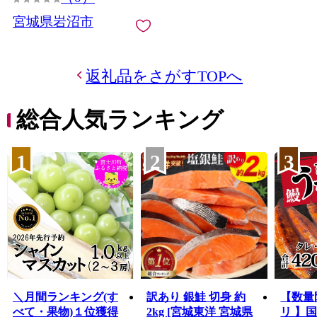
宮城県岩沼市
返礼品をさがすTOPへ
総合人気ランキング
1
2
3
＼月間ランキング(す
訳あり 銀鮭 切身 約
【数量
べて・果物)１位獲得
2kg [宮城東洋 宮城県
リ 】