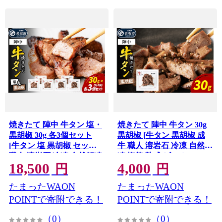
焼きたて 陣中 牛タン 塩・
焼きたて 陣中 牛タン 30g
黒胡椒 30g 各3個セット
黒胡椒 [牛タン 黒胡椒 成
[牛タン 塩 黒胡椒 セット
牛 職人 溶岩石 冷凍 自然解
職人 溶岩石 冷凍 自然解凍
凍 塩麹 熟成 ビール]
18,500
4,000
塩麹 熟成]
円
円
たまったWAON
たまったWAON
POINTで寄附できる！
POINTで寄附できる！
（0）
（0）