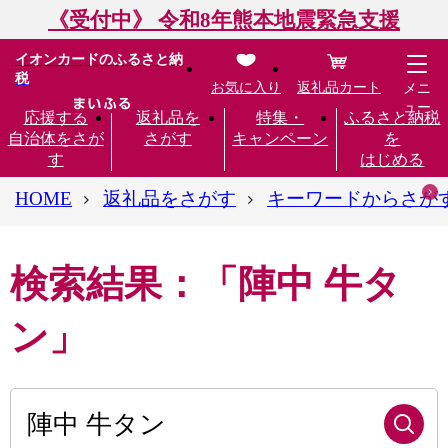
《受付中》 令和8年熊本地震緊急支援
イオンカードのふるさと納
税
お気に入り
返礼品カート
メニ
ュー
応援する
返礼品を
特集・
ふるさと納税
自治体をさが
さがす
キャンペーン
を
す
はじめる
HOME
返礼品をさがす
キーワードからさが
検索結果：「陣中 牛タ
ン」