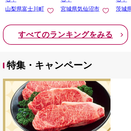
イン マスカット ぶど
山梨県富士川町
宮城県気仙沼市
茨城
う ブドウ 葡萄 大粒 種
なし 先行予約 富士川
町 10000円 一万円
9000円 九千円
すべてのランキングをみる
特集・キャンペーン