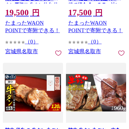
タン厚切り 牛タン仙台 仙
組で紹介 食べるラー油]
19,500
17,500
台牛タン 冷凍 BBQ バーベ
円
円
キュー 肉 牛 牛肉 焼肉 [い
たまったWAON
たまったWAON
ろんな部位を一度に楽しめ
る 厚切り牛タン]
POINTで寄附できる！
POINTで寄附できる！
（0）
（0）
宮城県名取市
宮城県名取市