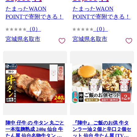
たまったWAON
たまったWAON
POINTで寄附できる！
POINTで寄附できる！
（0）
（0）
宮城県名取市
宮城県名取市
陣中 仔牛 の 牛タン 丸ごと
『陣中』 ご飯のお供 牛タ
一本塩麹熟成 240g 仙台 牛
ンラー油２個と辛口２個セ
たん屋 仙台名物牛タン 牛
ット 仙台 牛たん屋 [TV番