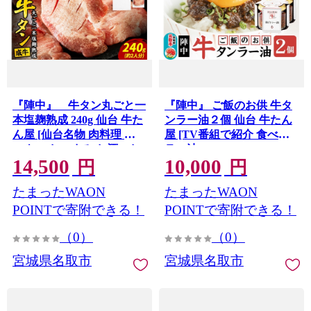
『陣中』 牛タン丸ごと一
『陣中』 ご飯のお供 牛タ
本塩麹熟成 240g 仙台 牛た
ンラー油２個 仙台 牛たん
ん屋 [仙台名物 肉料理 デ
屋 [TV番組で紹介 食べる
ィナー おつまみ お酒のお
ラー油]
14,500
10,000
供 豪華 ごちそう 牛肉 焼
円
円
肉]
たまったWAON
たまったWAON
POINTで寄附できる！
POINTで寄附できる！
（0）
（0）
宮城県名取市
宮城県名取市