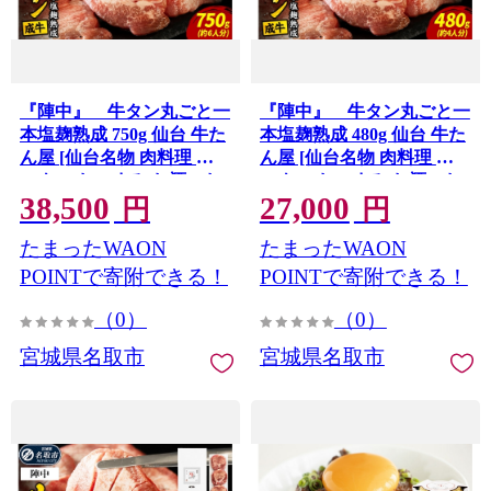
『陣中』 牛タン丸ごと一
『陣中』 牛タン丸ごと一
本塩麹熟成 750g 仙台 牛た
本塩麹熟成 480g 仙台 牛た
ん屋 [仙台名物 肉料理 デ
ん屋 [仙台名物 肉料理 デ
ィナー おつまみ お酒のお
ィナー おつまみ お酒のお
38,500
27,000
供 豪華 ごちそう 牛肉 焼
供 豪華 ごちそう 牛肉 焼
円
円
肉]
肉]
たまったWAON
たまったWAON
POINTで寄附できる！
POINTで寄附できる！
（0）
（0）
宮城県名取市
宮城県名取市