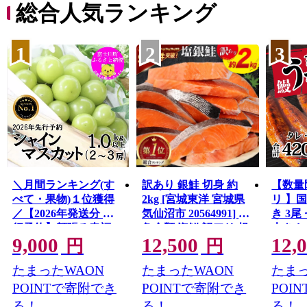
総合人気ランキング
1
2
3
＼月間ランキング(す
訳あり 銀鮭 切身 約
【数量
べて・果物)１位獲得
2kg [宮城東洋 宮城県
リ 】
／【2026年発送分 先
気仙沼市 20564991] 鮭
き 3尾 
行予約】頬張る幸福
魚介類 海鮮 訳アリ 規
大きさ
9,000
12,500
12,
感 〜緑の宝石・ シ
格外 不揃い さけ サケ
レ・山
円
円
ャインマスカット 〜
鮭切身 シャケ 切り身
鰻 ふ
たまったWAON
たまったWAON
たまっ
１ｋｇ以上（２〜３
冷凍 家庭用 おかず 弁
な重 
房） フルーツ 山梨県
当 支援 サーモン 銀鮭
茨城 
POINTで寄附でき
POINTで寄附でき
POI
産 果物 くだもの シャ
切り身 魚 わけあり
と納税 冷
る！
る！
る！