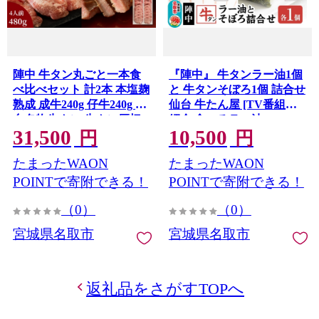
陣中 牛タン丸ごと一本食
『陣中』 牛タンラー油1個
べ比べセット 計2本 本塩麹
と 牛タンそぼろ1個 詰合せ
熟成 成牛240g 仔牛240g 仙
仙台 牛たん屋 [TV番組で
台名物牛タン 牛タン厚切
紹介 食べるラー油]
31,500
10,500
り 牛タン仙台 仙台牛タン
円
円
冷凍 BBQ バーベキュー 肉
たまったWAON
たまったWAON
牛 牛肉 焼肉 [いろんな部
位を一度に楽しめる 厚切
POINTで寄附できる！
POINTで寄附できる！
り牛タン]
（0）
（0）
宮城県名取市
宮城県名取市
返礼品をさがすTOPへ