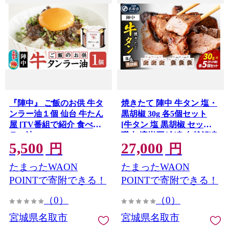
『陣中』 ご飯のお供 牛タ
焼きたて 陣中 牛タン 塩・
ンラー油１個 仙台 牛たん
黒胡椒 30g 各5個セット
屋 [TV番組で紹介 食べる
[牛タン 塩 黒胡椒 セット
ラー油]
職人 溶岩石 冷凍 自然解凍
5,500
27,000
塩麹 熟成]
円
円
たまったWAON
たまったWAON
POINTで寄附できる！
POINTで寄附できる！
（0）
（0）
宮城県名取市
宮城県名取市