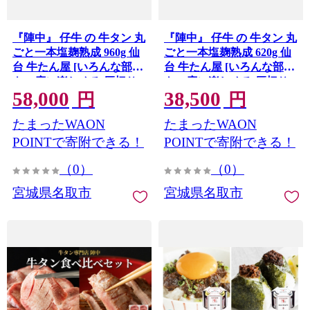
『陣中』 仔牛 の 牛タン 丸
『陣中』 仔牛 の 牛タン 丸
ごと一本塩麹熟成 960g 仙
ごと一本塩麹熟成 620g 仙
台 牛たん屋 [いろんな部位
台 牛たん屋 [いろんな部位
を一度に楽しめる 厚切り
を一度に楽しめる 厚切り
58,000
38,500
牛タン]
牛タン]
円
円
たまったWAON
たまったWAON
POINTで寄附できる！
POINTで寄附できる！
（0）
（0）
宮城県名取市
宮城県名取市