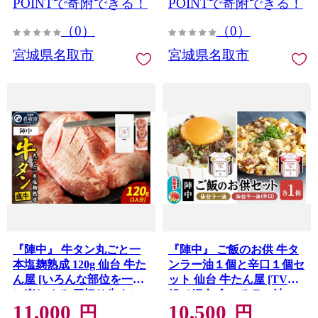
POINTで寄附できる！
POINTで寄附できる！
（0）
（0）
宮城県名取市
宮城県名取市
『陣中』 牛タン丸ごと一
『陣中』 ご飯のお供 牛タ
本塩麹熟成 120g 仙台 牛た
ンラー油１個と辛口１個セ
ん屋 [いろんな部位を一度
ット 仙台 牛たん屋 [TV番
に楽しめる 厚切り牛タン]
組で紹介 食べるラー油]
11,000
10,500
円
円