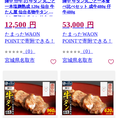
陣中 仔牛 の 牛タン 丸ごと
陣中 牛タン丸ごと一本食
一本塩麹熟成 120g 仙台 牛
べ比べセット 成牛480g 仔
たん屋 仙台名物牛タン 牛
牛480g
タン厚切り 牛タン仙台 仙
12,500
53,000
台牛タン 冷凍 BBQ バーベ
円
円
キュー 肉 牛 牛肉 焼肉 [い
たまったWAON
たまったWAON
ろんな部位を一度に楽しめ
る 厚切り牛タン]
POINTで寄附できる！
POINTで寄附できる！
（0）
（0）
宮城県名取市
宮城県名取市