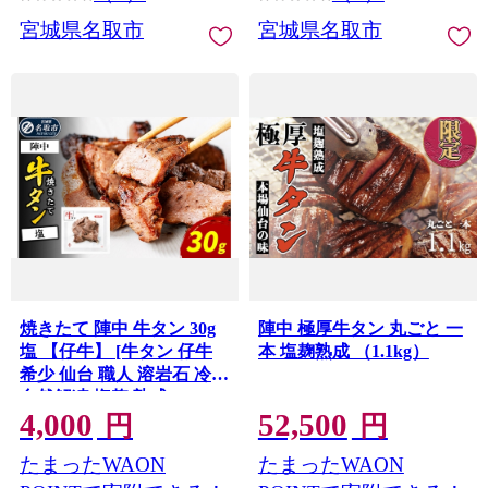
宮城県名取市
宮城県名取市
焼きたて 陣中 牛タン 30g
陣中 極厚牛タン 丸ごと 一
塩 【仔牛】 [牛タン 仔牛
本 塩麹熟成 （1.1kg）
希少 仙台 職人 溶岩石 冷凍
自然解凍 塩麹 熟成]
4,000
52,500
円
円
たまったWAON
たまったWAON