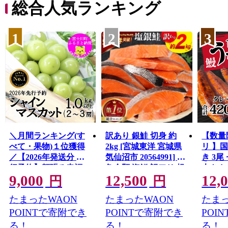
総合人気ランキング
1
2
3
＼月間ランキング(す
訳あり 銀鮭 切身 約
【数量
べて・果物)１位獲得
2kg [宮城東洋 宮城県
リ 】
／【2026年発送分 先
気仙沼市 20564991] 鮭
き 3尾 
行予約】頬張る幸福
魚介類 海鮮 訳アリ 規
大きさ
9,000
12,500
12,
感 〜緑の宝石・ シ
格外 不揃い さけ サケ
レ・山
円
円
ャインマスカット 〜
鮭切身 シャケ 切り身
鰻 ふ
たまったWAON
たまったWAON
たまっ
１ｋｇ以上（２〜３
冷凍 家庭用 おかず 弁
な重 
房） フルーツ 山梨県
当 支援 サーモン 銀鮭
茨城 
POINTで寄附でき
POINTで寄附でき
POI
産 果物 くだもの シャ
切り身 魚 わけあり
と納税 冷
る！
る！
る！