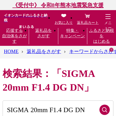
《受付中》 令和8年熊本地震緊急支援
イオンカードのふるさと納
税
お気に入り
返礼品カート
メニ
ュー
応援する
返礼品を
特集・
ふるさと納税
自治体をさが
さがす
キャンペーン
を
す
はじめる
HOME
返礼品をさがす
キーワードからさが
検索結果：「SIGMA
20mm F1.4 DG DN」