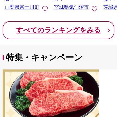
イン マスカット ぶど
山梨県富士川町
宮城県気仙沼市
茨城
う ブドウ 葡萄 大粒 種
なし 先行予約 富士川
町 10000円 一万円
9000円 九千円
すべてのランキングをみる
特集・キャンペーン