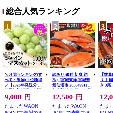
総合人気ランキング
1
2
3
＼月間ランキング(す
訳あり 銀鮭 切身 約
【数量
べて・果物)１位獲得
2kg [宮城東洋 宮城県
リ 】
／【2026年発送分 先
気仙沼市 20564991] 鮭
き 3尾 
行予約】頬張る幸福
魚介類 海鮮 訳アリ 規
大きさ
9,000
12,500
12,
感 〜緑の宝石・ シ
格外 不揃い さけ サケ
レ・山
円
円
ャインマスカット 〜
鮭切身 シャケ 切り身
鰻 ふ
たまったWAON
たまったWAON
たまっ
１ｋｇ以上（２〜３
冷凍 家庭用 おかず 弁
な重 
房） フルーツ 山梨県
当 支援 サーモン 銀鮭
茨城 
POINTで寄附でき
POINTで寄附でき
POI