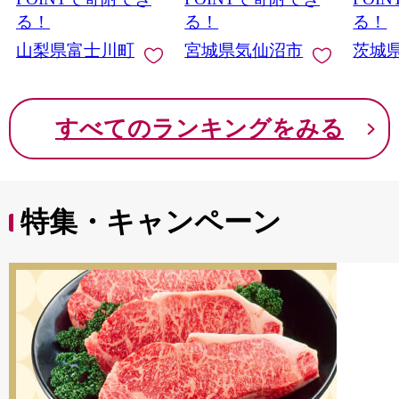
産 果物 くだもの シャ
切り身 魚 わけあり
と納税 冷
る！
る！
る！
イン マスカット ぶど
山梨県富士川町
宮城県気仙沼市
茨城
う ブドウ 葡萄 大粒 種
なし 先行予約 富士川
町 10000円 一万円
9000円 九千円
すべてのランキングをみる
特集・キャンペーン