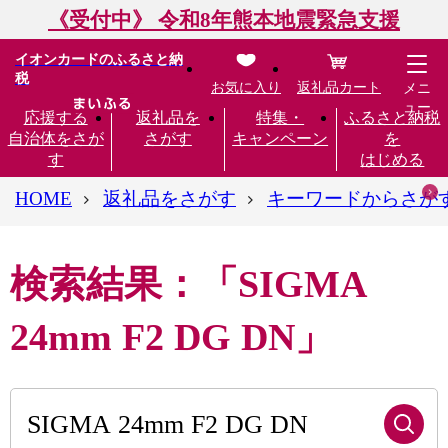
《受付中》 令和8年熊本地震緊急支援
イオンカードのふるさと納
税
お気に入り
返礼品カート
メニ
ュー
応援する
返礼品を
特集・
ふるさと納税
自治体をさが
さがす
キャンペーン
を
す
はじめる
HOME
返礼品をさがす
キーワードからさが
検索結果：「SIGMA
24mm F2 DG DN」