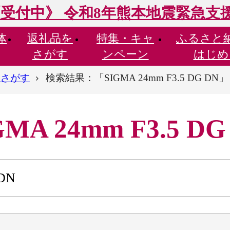
受付中》 令和8年熊本地震緊急支
体
返礼品を
特集・
キャ
ふるさと
さがす
ンペーン
はじめ
らさがす
検索結果：「SIGMA 24mm F3.5 DG DN」
 24mm F3.5 DG