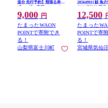
送分 先行予約】頬張る幸福
20564991] 鮭 
感 〜緑の宝石・ シャイン
アリ 規格外 不揃
9,000
12,500
マスカット 〜 １ｋｇ以上
鮭切身 シャケ 切
円
（２〜３房） フルーツ 山梨
庭用 おかず 弁当
県産 果物 くだもの シャイン
ン 銀鮭切り身 魚
たまったWAON
たまったWA
マスカット ぶどう ブドウ 葡
POINTで寄附でき
POINTで寄
萄 大粒 種なし 先行予約 富士
川町 10000円 一万円 9000円
る！
る！
九千円
山梨県富士川町
宮城県気仙