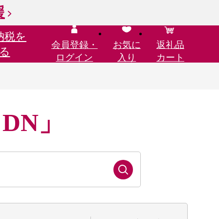
援
納税を
会員登録・
お気に
返礼品
る
ログイン
入り
カート
 DN」