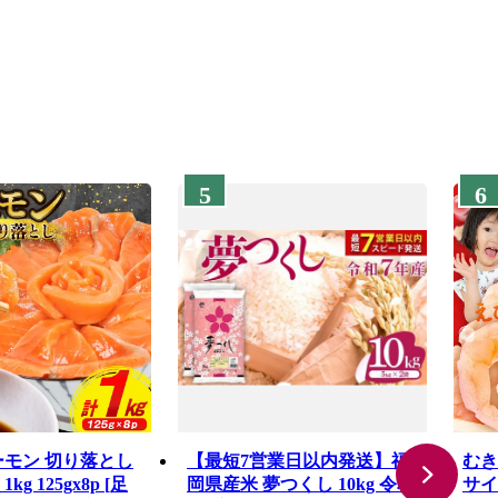
5
6
ーモン 切り落とし
【最短7営業日以内発送】福
むき
g 125gx8p [足
岡県産米 夢つくし 10kg 令和
サイ