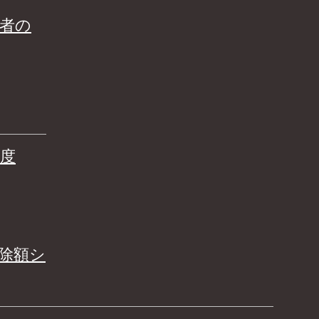
者の
度
除額シ