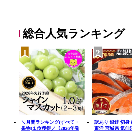
総合人気ランキング
1
2
＼月間ランキング(すべて・
訳あり 銀鮭 切身 約
果物)１位獲得／【2026年発
東洋 宮城県 気仙