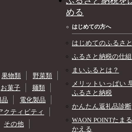
ふるさと納税を
める
はじめての方へ
はじめてのふるさ
ふるさと納税の仕組
まいふるとは？
果物類
野菜類
メリットいっぱい 
お菓子
麺類
ふるさと納税
用品
電化製品
かんたん返礼品診断
アクティビティ
WAON POINTたま
その他
かえる