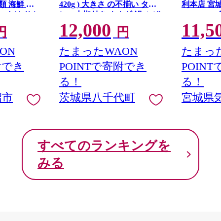
魚介類 海鮮 訳
420g ) 大きさ の不揃い タ
利本店 宮
い さけ サケ
レ・山椒付き ウナギ 鰻 ふぞ
20564313
12,000
11,5
り身 冷凍 家
ろい 不揃い うな重 ひつまぶ
し身 刺し身
円
円
 支援 サーモ
し 人気 茨城 八千代町 ふるさ
包装 チリ銀
 わけあり
と納税 冷凍 [SF951ya]
丼 魚介
ON
たまったWAON
たまった
附でき
POINTで寄附でき
POIN
る！
る！
沼市
茨城県八千代町
宮城県
すべてのランキングを
みる