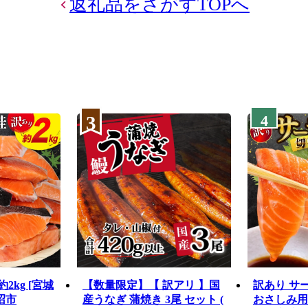
返礼品をさがすTOPへ
3
4
2kg [宮城
【数量限定】【 訳アリ 】国
訳あり サ
沼市
産うなぎ 蒲焼き 3尾 セット (
おさしみ用 1k