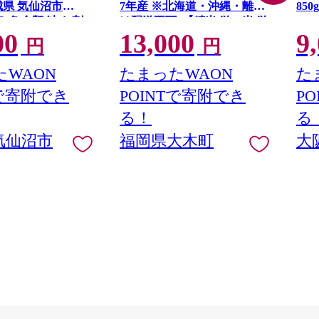
城県 気仙沼市
7年産 ※北海道・沖縄・離島
85
] 魚 魚介類 鮭 お刺
は配送不可 |【精米 単一米 単
い 
00
13,000
9
G41
 刺身 生 生食 個
一原料米 7年産 国産 お米 ブ
円
円
鮭 銀鮭 海鮮 海鮮
ランド米 5kg × 2 ゆめつく
し】CY009_01
WAON
たまったWAON
た
Tで寄附でき
POINTで寄附でき
P
る！
る
気仙沼市
福岡県大木町
大