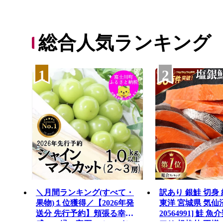
総合人気ランキング
1
2
＼月間ランキング(すべて・
訳あり 銀鮭 切身 約
果物)１位獲得／【2026年発
東洋 宮城県 気仙
送分 先行予約】頬張る幸福
20564991] 鮭 