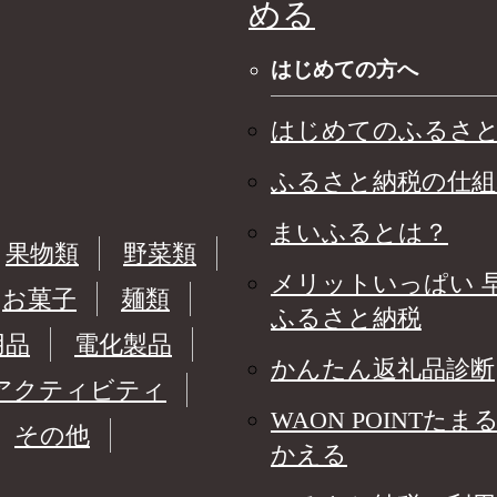
める
はじめての方へ
はじめてのふるさ
ふるさと納税の仕組
まいふるとは？
果物類
野菜類
メリットいっぱい 
お菓子
麺類
ふるさと納税
用品
電化製品
かんたん返礼品診断
アクティビティ
WAON POINTたま
その他
かえる