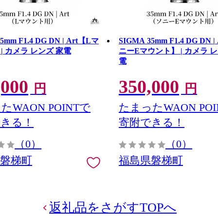
5mm F1.4 DG DN | Art【Lマ
SIGMA 35mm F1.4 DG DN 
| カメラ レンズ 家電
ニーEマウント】 | カメラ レ
電
,000
350,000
円
円
たWAON POINTで
たまったWAON POI
できる！
寄附できる！
（0）
（0）
県磐梯町
福島県磐梯町
返礼品をさがすTOPへ