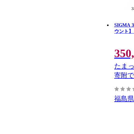
SIGMA 3
ウント】 
350
たまっ
寄附
福島