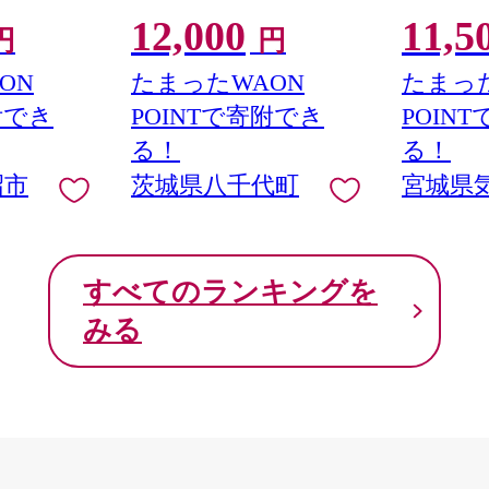
い さけ サケ
レ・山椒付き ウナギ 鰻 ふぞ
20564313
12,000
11,5
り身 冷凍 家
ろい 不揃い うな重 ひつまぶ
し身 刺し身
円
円
 支援 サーモ
し 人気 茨城 八千代町 ふるさ
包装 チリ銀
 わけあり
と納税 冷凍 [SF951ya]
丼 魚介
ON
たまったWAON
たまった
附でき
POINTで寄附でき
POIN
る！
る！
沼市
茨城県八千代町
宮城県
すべてのランキングを
みる