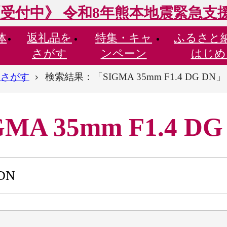
受付中》 令和8年熊本地震緊急支
体
返礼品を
特集・
キャ
ふるさと
さがす
ンペーン
はじめ
らさがす
検索結果：「SIGMA 35mm F1.4 DG DN」
 35mm F1.4 DG