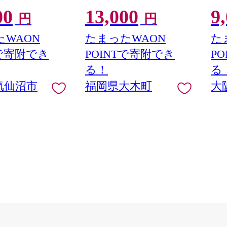
] 魚 魚介類 鮭 お刺
は配送不可 |【精米 単一米 単
い 
00
13,000
9
G41
 刺身 生 生食 個
一原料米 7年産 国産 お米 ブ
円
円
鮭 銀鮭 海鮮 海鮮
ランド米 5kg × 2 ゆめつく
し】CY009_01
WAON
たまったWAON
た
Tで寄附でき
POINTで寄附でき
P
る！
る
気仙沼市
福岡県大木町
大