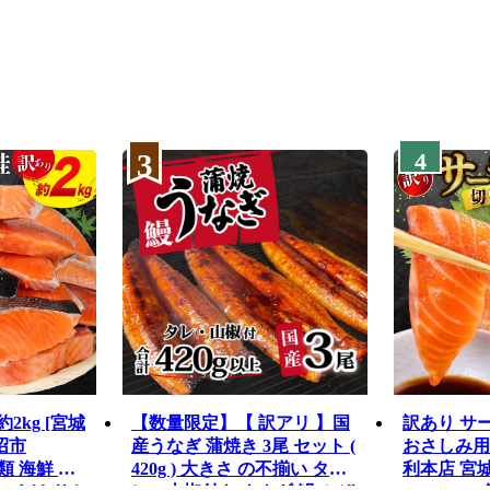
3
4
2kg [宮城
【数量限定】【 訳アリ 】国
訳あり サ
沼市
産うなぎ 蒲焼き 3尾 セット (
おさしみ用 1k
魚介類 海鮮 訳
420g ) 大きさ の不揃い タ
利本店 宮