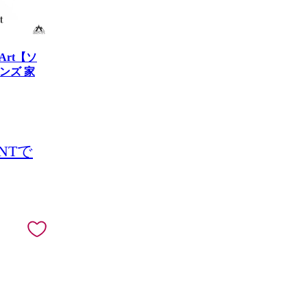
| Art【ソ
ンズ 家
NTで