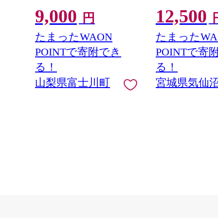
感 〜緑の宝石・ シャイン
アリ 規格外 不揃
9,000
12,500
マスカット 〜 １ｋｇ以上
鮭切身 シャケ 切
円
（２〜３房） フルーツ 山梨
庭用 おかず 弁当
県産 果物 くだもの シャイン
ン 銀鮭切り身 魚
たまったWAON
たまったWA
マスカット ぶどう ブドウ 葡
POINTで寄附でき
POINTで寄
萄 大粒 種なし 先行予約 富士
川町 10000円 一万円 9000円
る！
る！
九千円
山梨県富士川町
宮城県気仙