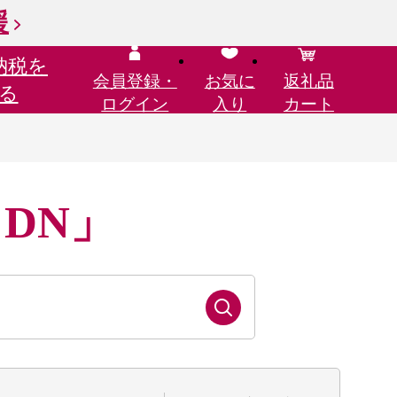
援
納税を
会員登録・
お気に
返礼品
る
ログイン
入り
カート
 DN」