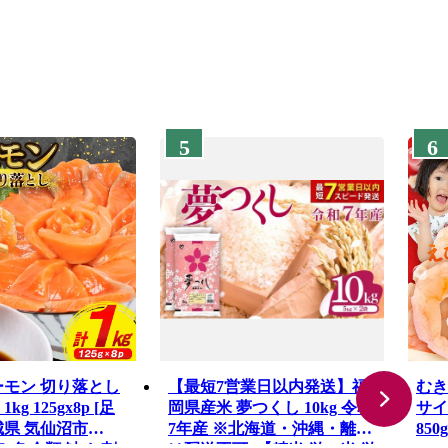
5
6
ーモン 切り落とし
【最短7営業日以内発送】福
むき
g 125gx8p [足
岡県産米 夢つくし 10kg 令和
サイ
城県 気仙沼市
7年産 ※北海道・沖縄・離島
85