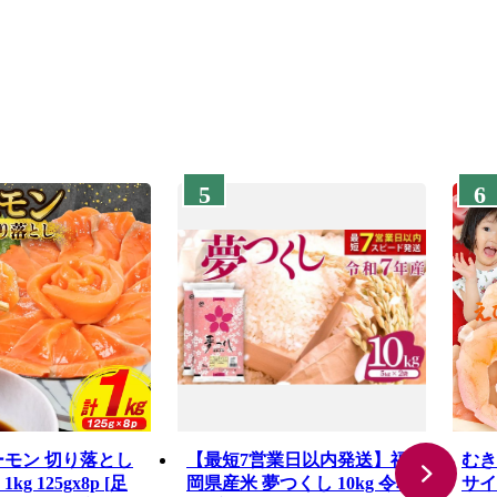
5
6
ーモン 切り落とし
【最短7営業日以内発送】福
むき
g 125gx8p [足
岡県産米 夢つくし 10kg 令和
サイ