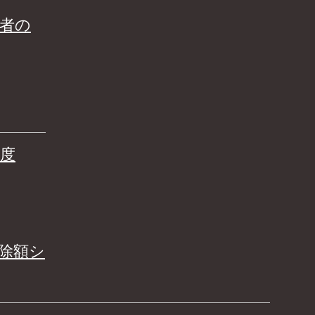
者の
度
除額シ