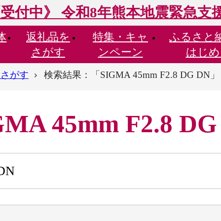
受付中》 令和8年熊本地震緊急支
体
返礼品を
特集・
キャ
ふるさと
さがす
ンペーン
はじめ
らさがす
検索結果：「SIGMA 45mm F2.8 DG DN」
 45mm F2.8 DG