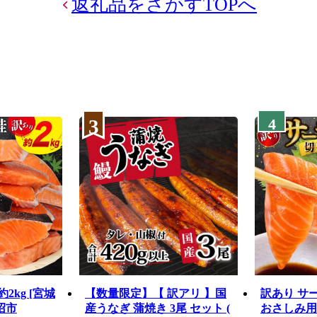
返礼品をさがすTOPへ
3
4
2kg [宮城
【数量限定】【 訳アリ 】国
訳あり サ
沼市
産うなぎ 蒲焼き 3尾 セット (
おさしみ用 1k