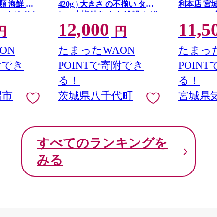
魚介類 海鮮 訳
420g ) 大きさ の不揃い タ
利本店 宮
い さけ サケ
レ・山椒付き ウナギ 鰻 ふぞ
20564313
12,000
11,5
り身 冷凍 家
ろい 不揃い うな重 ひつまぶ
し身 刺し身
円
円
 支援 サーモ
し 人気 茨城 八千代町 ふるさ
包装 チリ銀
 わけあり
と納税 冷凍 [SF951ya]
丼 魚介
ON
たまったWAON
たまった
附でき
POINTで寄附でき
POIN
る！
る！
沼市
茨城県八千代町
宮城県
すべてのランキングを
みる