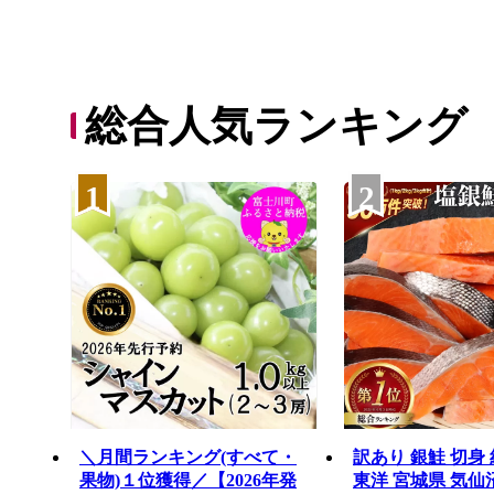
総合人気ランキング
1
2
＼月間ランキング(すべて・
訳あり 銀鮭 切身 約
果物)１位獲得／【2026年発
東洋 宮城県 気仙