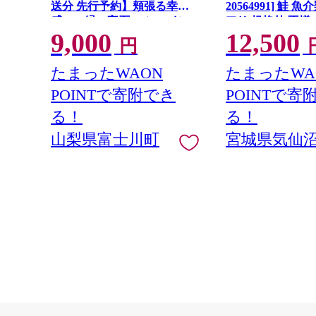
送分 先行予約】頬張る幸福
20564991] 鮭 
感 〜緑の宝石・ シャイン
アリ 規格外 不揃
9,000
12,500
マスカット 〜 １ｋｇ以上
鮭切身 シャケ 切
円
（２〜３房） フルーツ 山梨
庭用 おかず 弁当
県産 果物 くだもの シャイン
ン 銀鮭切り身 魚
たまったWAON
たまったWA
マスカット ぶどう ブドウ 葡
POINTで寄附でき
POINTで寄
萄 大粒 種なし 先行予約 富士
川町 10000円 一万円 9000円
る！
る！
九千円
山梨県富士川町
宮城県気仙