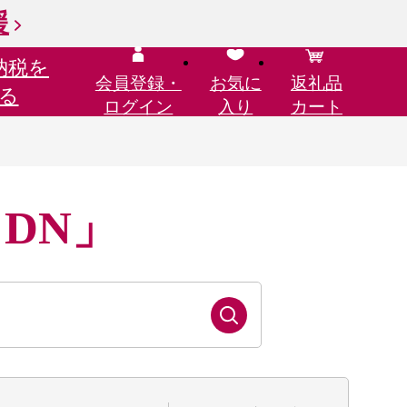
援
納税を
会員登録・
お気に
返礼品
る
ログイン
入り
カート
 DN」