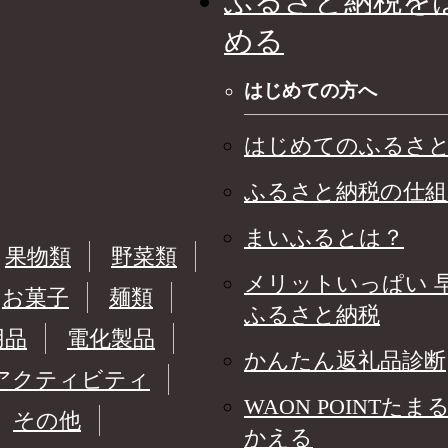
ふるさと納税を
める
はじめての方へ
はじめてのふるさ
ふるさと納税の仕組
まいふるとは？
果物類
野菜類
メリットいっぱい 
お菓子
麺類
ふるさと納税
用品
電化製品
かんたん返礼品診断
アクティビティ
WAON POINTたま
その他
かえる