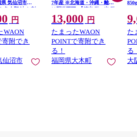
城県 気仙沼市
7年産 ※北海道・沖縄・離島
85
] 魚 魚介類 鮭 お刺
は配送不可 |【精米 単一米 単
い 
00
13,000
9
G41
 刺身 生 生食 個
一原料米 7年産 国産 お米 ブ
円
円
鮭 銀鮭 海鮮 海鮮
ランド米 5kg × 2 ゆめつく
し】CY009_01
WAON
たまったWAON
た
Tで寄附でき
POINTで寄附でき
P
る！
る
気仙沼市
福岡県大木町
大