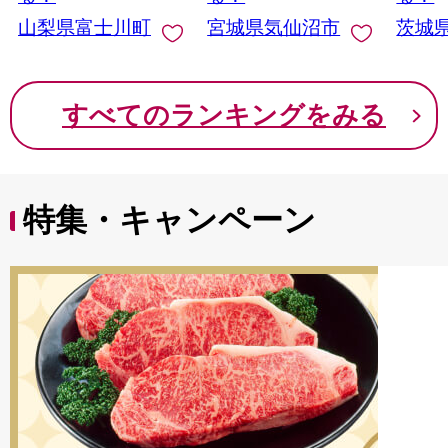
イン マスカット ぶど
山梨県富士川町
宮城県気仙沼市
茨城
う ブドウ 葡萄 大粒 種
なし 先行予約 富士川
町 10000円 一万円
9000円 九千円
すべてのランキングをみる
特集・キャンペーン