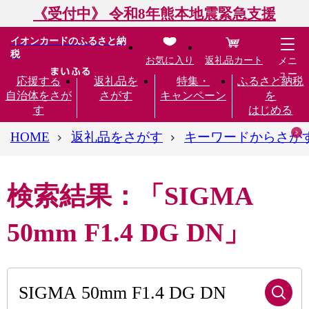
《受付中》 令和8年熊本地震緊急支援
イオンカードのふるさと納
税
お気に入り
返礼品カート
メニ
ュー
応援する
返礼品を
特集・
ふるさと納税
自治体をさが
さがす
キャンペーン
を
す
はじめる
HOME
返礼品をさがす
キーワードからさが
検索結果：「SIGMA
50mm F1.4 DG DN」