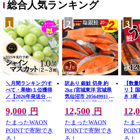
総合人気ランキング
1
2
3
＼月間ランキング(す
訳あり 銀鮭 切身 約
【数量
べて・果物)１位獲得
2kg [宮城東洋 宮城県
リ 】
／【2026年発送分 先
気仙沼市 20564991] 鮭
き 3尾 
行予約】頬張る幸福
魚介類 海鮮 訳アリ 規
大きさ
9,000
12,500
12,
感 〜緑の宝石・ シ
格外 不揃い さけ サケ
レ・山
円
円
ャインマスカット 〜
鮭切身 シャケ 切り身
鰻 ふ
たまったWAON
たまったWAON
たまっ
１ｋｇ以上（２〜３
冷凍 家庭用 おかず 弁
な重 
房） フルーツ 山梨県
当 支援 サーモン 銀鮭
茨城 
POINTで寄附でき
POINTで寄附でき
POI
産 果物 くだもの シャ
切り身 魚 わけあり
と納税 冷
る！
る！
る！