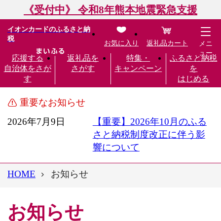
《受付中》 令和8年熊本地震緊急支援
イオンカードのふるさと納
税
お気に入り
返礼品カート
メニ
ュー
応援する
返礼品を
特集・
ふるさと納税
自治体をさが
さがす
キャンペーン
を
す
はじめる
重要なお知らせ
2026年7月9日
【重要】2026年10月のふる
さと納税制度改正に伴う影
響について
HOME
お知らせ
お知らせ