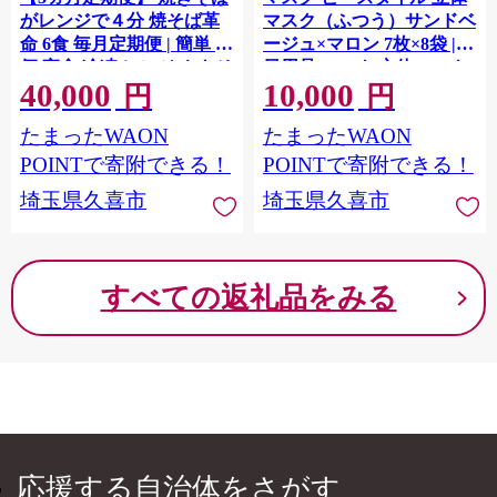
がレンジで４分 焼そば革
マスク（ふつう）サンドベ
命 6食 毎月定期便 | 簡単 簡
ージュ×マロン 7枚×8袋 |
便 夜食 冷凍 レンジ やきそ
日用品 マスク 立体マスク
40,000
10,000
ば レンチン 冷凍食品 麺 ソ
小顔マスク 小顔魅せマス
円
円
ース焼きそば 国産野菜 国
ク 女性用 女性向けマスク
たまったWAON
たまったWAON
産豚 簡単調理 話題 テレビ
カラーマスク 不織布マス
紹介 マツコ サタプラ 番組
ク 立体型マスク 立体構造
POINTで寄附できる！
POINTで寄附できる！
ランキング 冷凍焼きそば
フィットマスク メイクが
埼玉県久喜市
埼玉県久喜市
麺類 レンジ テレビ もちも
つきにくい メイク崩れ軽
ち 野菜 冷凍 美味しい リピ
減 肌にやさしい 白元アー
ート 家族 具材 お昼 夜食
ス 埼玉県 久喜市
冷凍庫 肉 キャベツ 常備食
すべての返礼品をみる
つむぎや 埼玉県 久喜市
応援する自治体をさがす