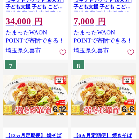
つギフトチケット 50人分 |
つギフトチケット 10人分 |
子ども支援 子ども こども
子ども支援 子ども こども
子供 教育 福祉 支援 障がい
子供 教育 福祉 支援 障がい
34,000
7,000
障がい児支援 おやつ チケ
障がい児支援 おやつ チケ
円
円
ット 選べる寄付額 埼玉県
ット 選べる寄付額 埼玉県
たまったWAON
たまったWAON
久喜市
久喜市
POINTで寄附できる！
POINTで寄附できる！
埼玉県久喜市
埼玉県久喜市
7
8
【12ヵ月定期便】 焼そば
【6ヵ月定期便】 焼きそば