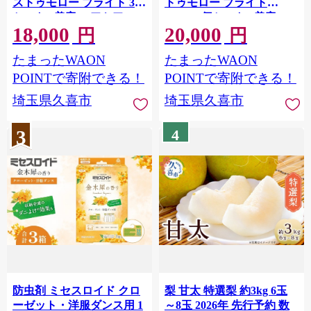
ストゥモロー ブライト 3本
トゥモロー ブライト
セット | 美容 ヘアケア つ
400ml 4個セット | 美容 ヘ
18,000
20,000
めかえ 詰め替え ブリーチ
アケア つめかえ 詰め替え
円
円
口コミ 香り リピート ラン
ブリーチ 口コミ 香り リピ
たまったWAON
たまったWAON
キング ロング ストレート
ート ランキング ロング ス
サラサラ 洗い上がり パサ
トレート サラサラ 洗い上
POINTで寄附できる！
POINTで寄附できる！
つき カラー 髪 保湿 ダメー
がり パサつき カラー 髪 保
埼玉県久喜市
埼玉県久喜市
ジ タンパク質 艶 リペア ケ
湿 ダメージ タンパク質 艶
ア 補修 セット ライン使い
リペア ケア 補修 埼玉県 久
3
4
埼玉県 久喜市 ファイント
喜市 ファイントゥデイ
ゥデイ
防虫剤 ミセスロイド クロ
梨 甘太 特選梨 約3kg 6玉
ーゼット・洋服ダンス用 1
～8玉 2026年 先行予約 数