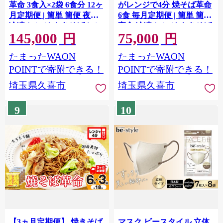
革命 3食入×2袋 6食分 12ヶ
がレンジで4分 焼そば革命
月定期便 | 簡単 簡便 夜食
6食 毎月定期便 | 簡単 簡便
冷凍 レンジ やきそば レン
夜食 冷凍 レンジ やきそば
145,000
75,000
チン 冷凍食品 麺 ソース焼
レンチン 冷凍食品 麺 ソー
円
円
きそば 国産野菜 国産豚 簡
ス焼きそば 国産野菜 国産
たまったWAON
たまったWAON
単調理 話題 テレビ紹介 マ
豚 簡単調理 話題 テレビ紹
ツコ サタプラ 番組 ランキ
介 マツコ サタプラ 番組 ラ
POINTで寄附できる！
POINTで寄附できる！
ング 冷凍焼きそば 麺類 レ
ンキング 冷凍焼きそば 麺
埼玉県久喜市
埼玉県久喜市
ンジ テレビ もちもち 野菜
類 レンジ テレビ もちもち
冷凍 美味しい リピート 家
野菜 冷凍 美味しい リピー
9
10
族 具材 お昼 夜食 冷凍庫
ト 家族 具材 お昼 夜食 冷
肉 キャベツ 常備食 つむぎ
凍庫 肉 キャベツ 常備食 つ
や 埼玉県 久喜市
むぎや 埼玉県 久喜市
【3ヵ月定期便】 焼きそば
マスク ビースタイル 立体