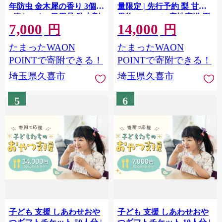
年防虫 金木犀の香り 3個入
量限定 | 先行予約 梨 甘太
3箱セット | 日用品 防虫剤
果物 フルーツ 産地直送 限
7,000
14,000
衣類用防虫剤 白元アース
定品 贈り物 新鮮 お取り寄
円
円
防虫 消臭 防カビ 黄ばみ防
せ デザート ギフト 高級 風
たまったWAON
たまったWAON
止 防虫対策 収納 衣類 服
味豊か 青梨 大玉 香り 上品
衣替え 衣類保管 無香料 長
希少品種 希少価値 珍しい
POINTで寄附できる！
POINTで寄附できる！
期間防虫 引き出し クロー
地域 甘い 限定 果物 果樹
埼玉県久喜市
埼玉県久喜市
ゼット 洋服ダンス 長持ち
宮野梨園 埼玉県 久喜市 菖
金木犀 香り 埼玉県 久喜市
蒲 和梨
5
6
子ども 支援 しあわせおや
子ども 支援 しあわせおや