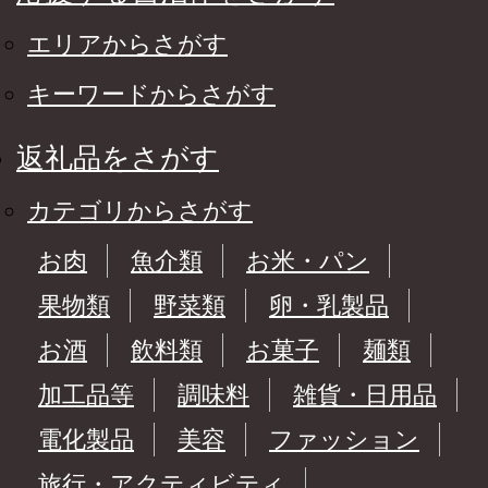
エリアからさがす
キーワードからさがす
返礼品をさがす
カテゴリからさがす
お肉
魚介類
お米・パン
果物類
野菜類
卵・乳製品
お酒
飲料類
お菓子
麺類
加工品等
調味料
雑貨・日用品
電化製品
美容
ファッション
旅行・アクティビティ