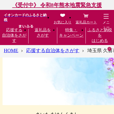
《受付中》 令和8年熊本地震緊急支援
イオンカードのふるさと納
税
お気に入り
返礼品カート
メニ
ュー
応援する
返礼品を
特集・
ふるさと納税
自治体をさが
さがす
キャンペーン
を
す
はじめる
HOME
応援する自治体をさがす
埼玉県 久喜