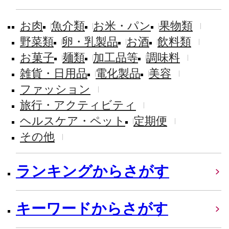
お肉
魚介類
お米・パン
果物類
野菜類
卵・乳製品
お酒
飲料類
お菓子
麺類
加工品等
調味料
雑貨・日用品
電化製品
美容
ファッション
旅行・アクティビティ
ヘルスケア・ペット
定期便
その他
ランキングからさがす
キーワードからさがす