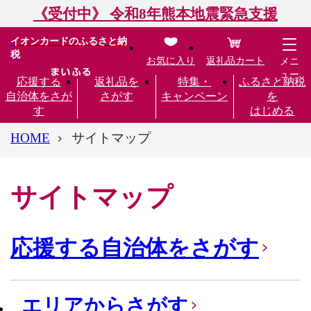
《受付中》 令和8年熊本地震緊急支援
イオンカードのふるさと納
税
お気に入り
返礼品カート
メニ
ュー
応援する
返礼品を
特集・
ふるさと納税
自治体をさが
さがす
キャンペーン
を
す
はじめる
HOME
サイトマップ
サイトマップ
応援する自治体をさがす
エリアからさがす