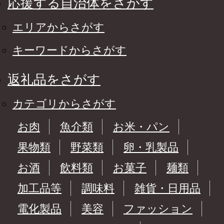
応援する自治体をさがす
エリアからさがす
キーワードからさがす
返礼品をさがす
カテゴリからさがす
お肉
魚介類
お米・パン
果物類
野菜類
卵・乳製品
お酒
飲料類
お菓子
麺類
加工品等
調味料
雑貨・日用品
電化製品
美容
ファッション