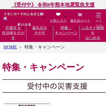
《受付中》 令和8年熊本地震緊急支援
イオンカードのふるさと納
税
お気に入り
返礼品カート
メニ
ュー
応援する
返礼品を
特集・
ふるさと納税
自治体をさが
さがす
キャンペーン
を
す
はじめる
HOME
特集・キャンペーン
特集・キャンペーン