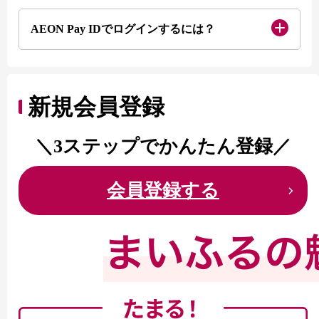
AEON Pay IDでログインするには？
新規会員登録
＼3ステップでかんたん登録／
会員登録する