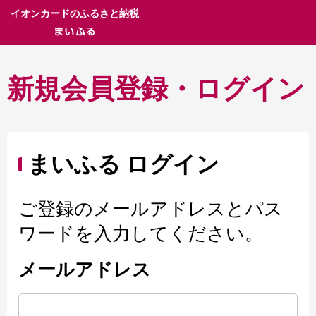
イオンカードのふるさと納税
新規会員登録・ログイン
まいふる ログイン
ご登録のメールアドレスとパス
ワードを入力してください。
メールアドレス