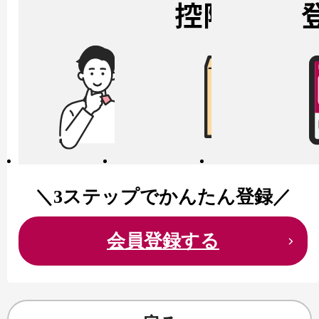
＼3ステップでかんたん登録／
会員登録する