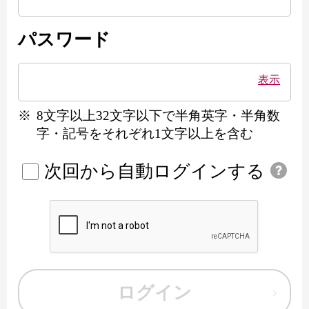
パスワード
表示
※
8文字以上32文字以下で半角英字・半角数
字・記号をそれぞれ1文字以上を含む
次回から自動ログインする
ログイン