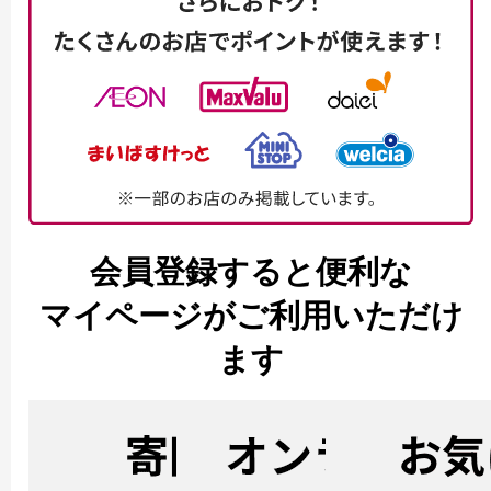
会員登録すると便利な
マイページがご利用いただけ
ます