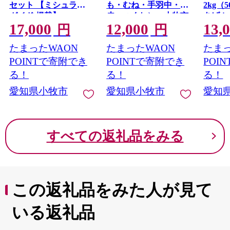
セット 【ミシュラン
も・むね・手羽中・
2kg（
ガイド 掲載】
皮・つくね） 小牧市
あげ 
17,000
12,000
13,
済み 
円
円
肉 旨
たまったWAON
たまったWAON
たまっ
舗 加
簡単 
POINTで寄附でき
POINTで寄附でき
POI
解凍 
る！
る！
る！
食品 
愛知県小牧市
愛知県小牧市
愛知
お取り
料無料[0
すべての返礼品をみる
この返礼品をみた人が見て
いる返礼品