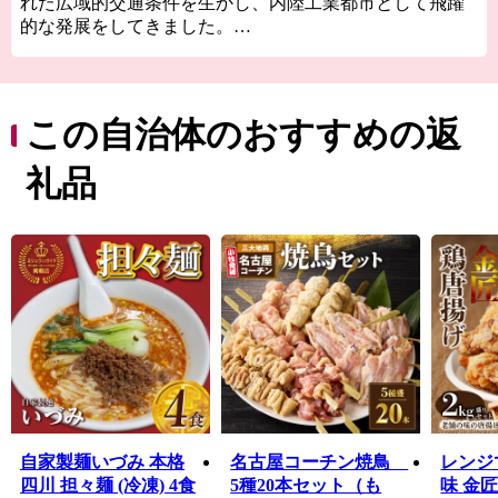
れた広域的交通条件を生かし、内陸工業都市として飛躍
的な発展をしてきました。
また、小牧市のシンボルである史跡小牧山をはじめとす
る多くの歴史的資産も有し、豊かな自然と文化の薫るま
ちでもあります。
また、日本三大地鶏の一つ、名古屋コーチンは小牧市
この自治体のおすすめの返
が発祥の地です。元尾張藩士により何年もの歳月をかけ
作り出されました。名古屋コーチンの肉質は弾力に富
礼品
み、よくしまって歯ごたえがあり、「こく」のある旨み
があります。
小牧市の魅力あふれるお礼の品をご堪能ください。
自家製麺いづみ 本格
名古屋コーチン焼鳥
レンジ
四川 担々麺 (冷凍) 4食
5種20本セット（も
味 金匠・鶏唐揚げ