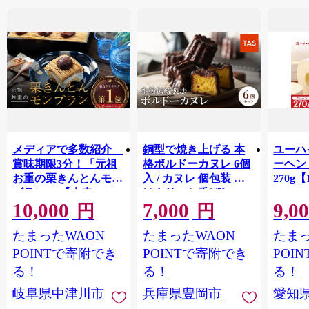
メディアで多数紹介
銅型で焼き上げる 本
ユーハ
賞味期限3分！「元祖
格ボルドーカヌレ 6個
ーヘ
お重の栗きんとんモン
入 / カヌレ 個包装 外
270g【
ブラン」 【未来のご
はカリッと香ばしい
10,000
7,000
9,0
褒美】スイーツ 栗 モ
中はもっちり ラム酒
円
円
ンブラン くりきんと
バニラ お取り寄せ ス
たまったWAON
たまったWAON
たまっ
ん デザート ご褒美 お
イーツ 焼き菓子 詰め
取り寄せ くり お菓子
合わせ ホワイトデー
POINTで寄附でき
POINTで寄附でき
POI
菓子 F4N-2298
お返し 冷凍 手作り 化
る！
る！
る！
粧箱入り ギフト TAS
岐阜県中津川市
兵庫県豊岡市
愛知
BAKE