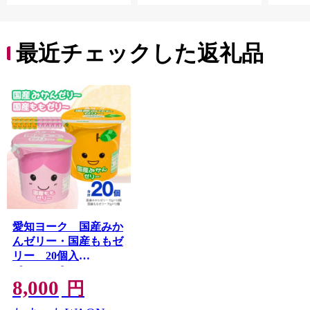
最近チェックした返礼品
愛知ヨーク 国産みか
んゼリー・国産ももゼ
リー 20個入
［108A10］
8,000
円