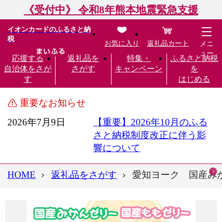
《受付中》 令和8年熊本地震緊急支援
イオンカードのふるさと納
税
お気に入り
返礼品カート
メニ
ュー
応援する
返礼品を
特集・
ふるさと納税
自治体をさが
さがす
キャンペーン
を
す
はじめる
重要なお知らせ
2026年7月9日
【重要】2026年10月のふる
さと納税制度改正に伴う影
響について
HOME
返礼品をさがす
愛知ヨーク 国産みか