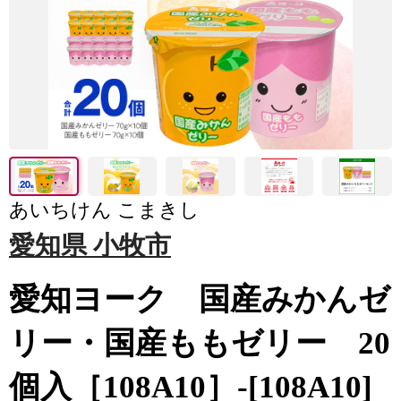
あいちけん こまきし
愛知県 小牧市
愛知ヨーク 国産みかんゼ
リー・国産ももゼリー 20
個入［108A10］-[108A10]