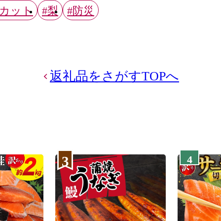
スカット
#梨
#防災
返礼品をさがすTOPへ
3
4