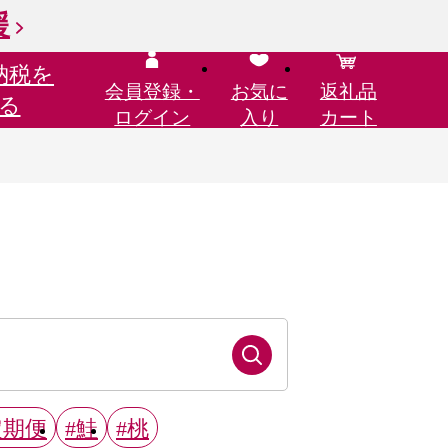
援
納税を
会員登録・
お気に
返礼品
る
ログイン
入り
カート
定期便
#鮭
#桃