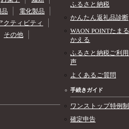
ふるさと納税
用品
電化製品
かんたん返礼品診断
アクティビティ
WAON POINTたま
その他
かえる
ふるさと納税ご利用
声
よくあるご質問
手続きガイド
ワンストップ特例制
確定申告