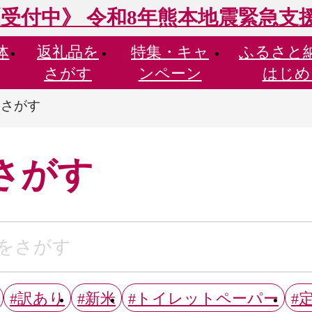
受付中》 令和8年熊本地震緊急支
体
返礼品を
特集・
キャ
ふるさと
さがす
ンペーン
はじめ
らさがす
さがす
#訳あり
#新米
#トイレットペーパー
#