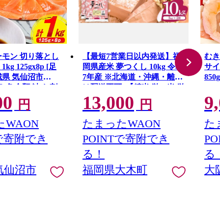
ーモン 切り落とし
【最短7営業日以内発送】福
むき
g 125gx8p [足
岡県産米 夢つくし 10kg 令和
サイ
城県 気仙沼市
7年産 ※北海道・沖縄・離島
85
] 魚 魚介類 鮭 お刺
は配送不可 |【精米 単一米 単
い 
00
13,000
9
G41
 刺身 生 生食 個
一原料米 7年産 国産 お米 ブ
円
円
鮭 銀鮭 海鮮 海鮮
ランド米 5kg × 2 ゆめつく
し】CY009_01
WAON
たまったWAON
た
Tで寄附でき
POINTで寄附でき
P
る！
る
気仙沼市
福岡県大木町
大