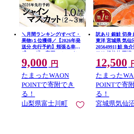
＼月間ランキング(すべて・
訳あり 銀鮭 切身 約
果物)１位獲得／【2026年発
東洋 宮城県 気仙
送分 先行予約】頬張る幸福
20564991] 鮭 
感 〜緑の宝石・ シャイン
アリ 規格外 不揃
9,000
12,500
マスカット 〜 １ｋｇ以上
鮭切身 シャケ 切
円
（２〜３房） フルーツ 山梨
庭用 おかず 弁当
県産 果物 くだもの シャイン
ン 銀鮭切り身 魚
たまったWAON
たまったWA
マスカット ぶどう ブドウ 葡
POINTで寄附でき
POINTで寄
萄 大粒 種なし 先行予約 富士
川町 10000円 一万円 9000円
る！
る！
九千円
山梨県富士川町
宮城県気仙