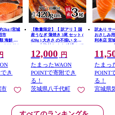
2kg [宮城
【数量限定】【 訳アリ 】国
訳あり サ
沼市
産うなぎ 蒲焼き 3尾 セット (
おさしみ用 1k
魚介類 海鮮 訳
420g ) 大きさ の不揃い タ
利本店 宮
い さけ サケ
レ・山椒付き ウナギ 鰻 ふぞ
20564313
12,000
11,5
り身 冷凍 家
ろい 不揃い うな重 ひつまぶ
し身 刺し身
円
円
 支援 サーモ
し 人気 茨城 八千代町 ふるさ
包装 チリ銀
 わけあり
と納税 冷凍 [SF951ya]
丼 魚介
ON
たまったWAON
たまった
附でき
POINTで寄附でき
POIN
る！
る！
沼市
茨城県八千代町
宮城県
すべてのランキングを