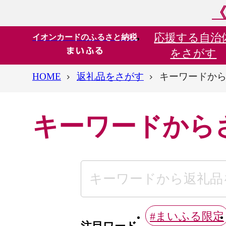
《
応援する
自治
イオンカードのふるさと納税
をさがす
HOME
返礼品をさがす
キーワードか
キーワードから
#まいふる限定