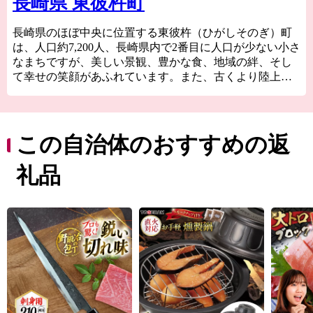
長崎県 東彼杵町
長崎県のほぼ中央に位置する東彼杵（ひがしそのぎ）町
は、人口約7,200人、長崎県内で2番目に人口が少ない小さ
なまちですが、美しい景観、豊かな食、地域の絆、そし
て幸せの笑顔があふれています。また、古くより陸上・
海上・空路など交通の便が良く、人と産物と情報が集ま
る長崎県の玄関口として知られています。大村湾に面し
た斜面につくられた棚田や段々畑では、お茶やみかん、
いちごなどを生産しています。明治時代から鯨肉の問屋
この自治体のおすすめの返
で賑わった新鮮なクジラ肉も有名です。
礼品