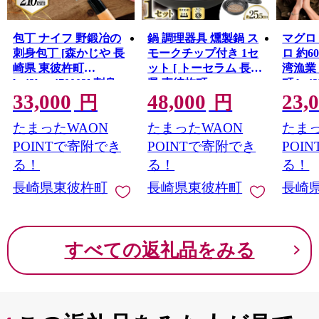
包丁 ナイフ 野鍛冶の
鍋 調理器具 燻製鍋 ス
マグロ
刺身包丁 [森かじや 長
モークチップ付き 1セ
ロ 約6
崎県 東彼杵町
ット [ トーセラム 長崎
湾漁業
hs42bag470003] 刺身
県 東彼杵町
町 hs42
33,000
48,000
23,
ほうちょう 和包丁 お
hs42bag480009 ] 燻製
ぐろ マ
円
円
つくり 刺身包丁 魚用
くんせい スモークチ
み 刺身
たまったWAON
たまったWAON
たまっ
キン 燻製卵 スモーク
ろ丼 
サーモン 簡単 国産 ふ
POINTで寄附でき
POINTで寄附でき
POI
るさと納税
る！
る！
る！
長崎県東彼杵町
長崎県東彼杵町
長崎
すべての返礼品をみる