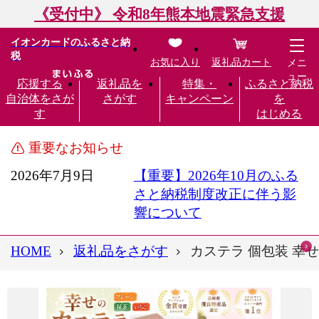
《受付中》 令和8年熊本地震緊急支援
イオンカードのふるさと納
税
お気に入り
返礼品カート
メニ
ュー
応援する
返礼品を
特集・
ふるさと納税
自治体をさが
さがす
キャンペーン
を
す
はじめる
重要なお知らせ
2026年7月9日
【重要】2026年10月のふる
さと納税制度改正に伴う影
響について
HOME
返礼品をさがす
カステラ 個包装 幸せの