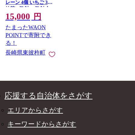
レーン 4個 いちご 3個
抹茶 3個 計10個 詰合
15,000
わせ [長崎カステラセ
円
ンター心泉堂 長崎県
たまったWAON
東彼杵町
hs42bag180028] 和菓子
POINTで寄附でき
かすてら 長崎 お菓子
る！
おやつ
長崎県東彼杵町
応援する自治体をさがす
エリアからさがす
キーワードからさがす