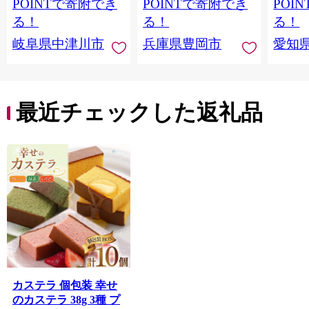
取り寄せ くり お菓子
合わせ ホワイトデー
POINTで寄附でき
POINTで寄附でき
POI
菓子 F4N-2298
お返し 冷凍 手作り 化
る！
る！
る！
粧箱入り ギフト TAS
岐阜県中津川市
兵庫県豊岡市
愛知
BAKE
最近チェックした返礼品
カステラ 個包装 幸せ
のカステラ 38g 3種 プ