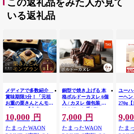
この返礼品をみた人が見て
いる返礼品
メディアで多数紹介
銅型で焼き上げる 本
ユーハ
賞味期限3分！「元祖
格ボルドーカヌレ 6個
ーヘ
お重の栗きんとんモン
入 / カヌレ 個包装 外
270g【
ブラン」 【未来のご
はカリッと香ばしい
10,000
7,000
9,0
褒美】スイーツ 栗 モ
中はもっちり ラム酒
円
円
ンブラン くりきんと
バニラ お取り寄せ ス
たまったWAON
たまったWAON
たまっ
ん デザート ご褒美 お
イーツ 焼き菓子 詰め