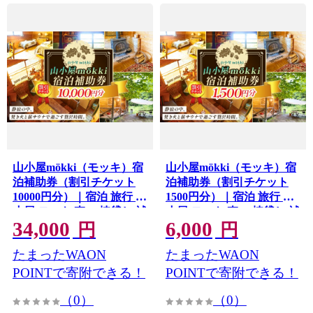
山小屋mökki（モッキ）宿
山小屋mökki（モッキ）宿
泊補助券（割引チケット
泊補助券（割引チケット
10000円分）｜宿泊 旅行 山
1500円分）｜宿泊 旅行 山
小屋 モッキ 森 一棟貸し 補
小屋 モッキ 森 一棟貸し 補
34,000
6,000
助券 伊那 信州 泊まり 自然
助券 伊那 信州 泊まり 自然
円
円
体験 割引チケット チケッ
体験 割引チケット チケッ
たまったWAON
たまったWAON
ト ふるさと納税 【034-
ト ふるさと納税 【006-
11】
23】
POINTで寄附できる！
POINTで寄附できる！
（0）
（0）