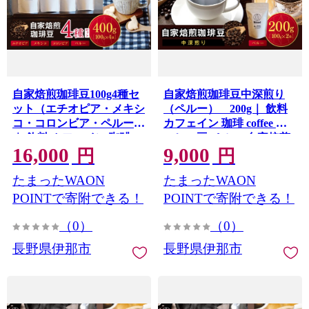
自家焙煎珈琲豆100g4種セ
自家焙煎珈琲豆中深煎り
ット（エチオピア・メキシ
（ペルー） 200g｜ 飲料
コ・コロンビア・ペルー）
カフェイン 珈琲 coffee コ
｜ 飲料 カフェイン 珈琲
ーヒー豆 ペルー 自家焙煎
16,000
9,000
coffee コーヒー豆 エチオピ
珈琲豆 中深煎り 伊那 長野
円
円
ア メキシコ コロンビア ペ
信州 ふるさと納税【009-
たまったWAON
たまったWAON
ルー 自家焙煎珈琲豆 伊那
61】
長野 信州 ふるさと納税
POINTで寄附できる！
POINTで寄附できる！
【016-24】
（0）
（0）
長野県伊那市
長野県伊那市