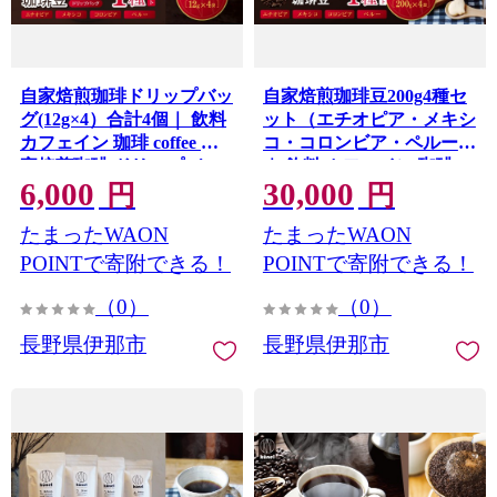
自家焙煎珈琲ドリップバッ
自家焙煎珈琲豆200g4種セ
グ(12g×4）合計4個｜ 飲料
ット（エチオピア・メキシ
カフェイン 珈琲 coffee 自
コ・コロンビア・ペルー）
家焙煎珈琲 ドリップバッ
｜ 飲料 カフェイン 珈琲
6,000
30,000
グ 伊那 長野 信州 ふるさと
coffee コーヒー豆 エチオピ
円
円
納税【006-31】
ア メキシコ コロンビア ペ
たまったWAON
たまったWAON
ルー 自家焙煎珈琲豆 伊那
長野 信州 ふるさと納税
POINTで寄附できる！
POINTで寄附できる！
【030-27】
（0）
（0）
長野県伊那市
長野県伊那市