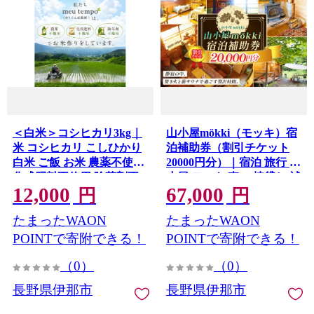
＜白米＞コシヒカリ3kg｜
山小屋mökki（モッキ）宿
米 コシヒカリ こしひかり
泊補助券（割引チケット
白米 ご飯 お米 農薬不使用
20000円分）｜宿泊 旅行 山
化成肥料不使用 除草剤不
小屋 モッキ 森 一棟貸し 補
12,000
67,000
使用 伊那 伊那産 長野県
助券 伊那 信州 泊まり 自然
円
円
【012-87】
体験 割引チケット チケッ
たまったWAON
たまったWAON
ト ふるさと納税 【067-
06】
POINTで寄附できる！
POINTで寄附できる！
（0）
（0）
長野県伊那市
長野県伊那市