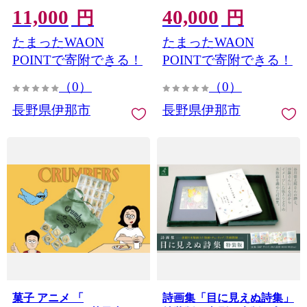
11,000
40,000
ト 上伊那産 長野県 伊那市
メモリアル・キャンバス梱
円
円
【011-a9】
包エコ仕様】 ｜ 伊那市 長
たまったWAON
たまったWAON
野県【040-15】
POINTで寄附できる！
POINTで寄附できる！
（0）
（0）
長野県伊那市
長野県伊那市
菓子 アニメ 「
詩画集「目に見えぬ詩集」