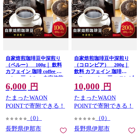
自家焙煎珈琲豆中深煎り
自家焙煎珈琲豆中深煎り
（ペルー） 100g｜ 飲料
（コロンビア） 200g｜
カフェイン 珈琲 coffee コ
飲料 カフェイン 珈琲
ーヒー豆 ペルー 自家焙煎
coffee コーヒー豆 コロンビ
6,000
10,000
珈琲豆 中深煎り 伊那 長野
ア 自家焙煎珈琲豆 中深煎
円
円
信州 ふるさと納税【006-
り 伊那 長野 信州 ふるさと
たまったWAON
たまったWAON
30】
納税【010-d3】
POINTで寄附できる！
POINTで寄附できる！
（0）
（0）
長野県伊那市
長野県伊那市