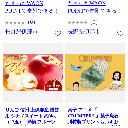
たまったWAON
たまったWAON
真空パック 小分け 送料 無
ッケ あっさり 馬刺 長野 信
料 伊那 信州【019-25】
州 濃い旨み 馬肉 お肉 刺身
POINTで寄附できる！
POINTで寄附できる！
冷凍 小分け 送料 無料 伊那
（0）
（0）
信州【051-08】
長野県伊那市
長野県伊那市
りんご 信州 上伊那産 贈答
菓子 アニメ 「
用 シナノスイート 約3kg
CRUMBERS 」菓子庵石
（12玉） | 果物 フルーツ
川特製プリントちいずぷっ
りんご 林檎 シナノスイー
ちいセット（30個）【特製