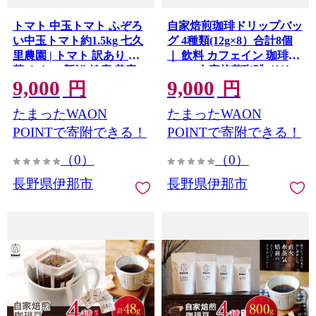
トマト 中玉トマト ふぞろ
自家焙煎珈琲ドリップバッ
い中玉トマト約1.5kg 七久
グ 4種類(12g×8）合計8個
里農園 | トマト 訳あり 野
｜ 飲料 カフェイン 珈琲
菜 やさい 新鮮 健康 美容
coffee 自家焙煎珈琲 ドリッ
9,000
9,000
長野県 伊那市【009-63】
プバッグ 伊那 長野 信州 ふ
円
円
るさと納税【009-62】
たまったWAON
たまったWAON
POINTで寄附できる！
POINTで寄附できる！
（0）
（0）
長野県伊那市
長野県伊那市