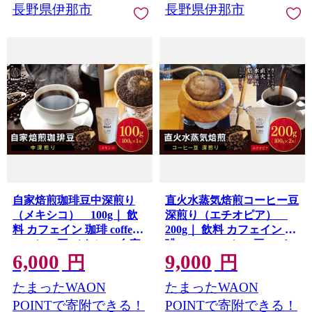
長野県伊那市
長野県伊那市
自家焙煎珈琲豆中深煎り
直火水蒸気焙煎コーヒー豆
（メキシコ） 100g｜ 飲
深煎り（エチオピア）
料 カフェイン 珈琲 coffee
200g｜ 飲料 カフェイン 珈
コーヒー豆 メキシコ 自家
琲 coffee コーヒー豆 エチ
6,000
9,000
焙煎珈琲豆 中深煎り 伊那
オピア 直火水蒸気焙煎 深
円
円
長野 信州 ふるさと納税
煎り 伊那 長野 信州 ふるさ
たまったWAON
たまったWAON
【006-28】
と納税【009-59】
POINTで寄附できる！
POINTで寄附できる！