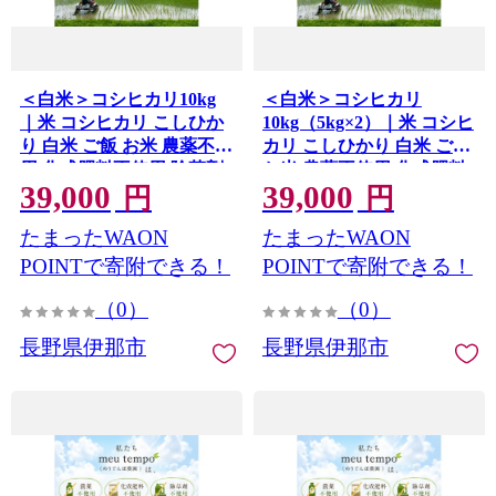
＜白米＞コシヒカリ10kg
＜白米＞コシヒカリ
｜米 コシヒカリ こしひか
10kg（5kg×2）｜米 コシヒ
り 白米 ご飯 お米 農薬不使
カリ こしひかり 白米 ご飯
用 化成肥料不使用 除草剤
お米 農薬不使用 化成肥料
39,000
39,000
不使用 伊那 伊那産 長野県
不使用 除草剤不使用 伊那
円
円
【039-07】
伊那産 長野県 【039-06】
たまったWAON
たまったWAON
POINTで寄附できる！
POINTで寄附できる！
（0）
（0）
長野県伊那市
長野県伊那市