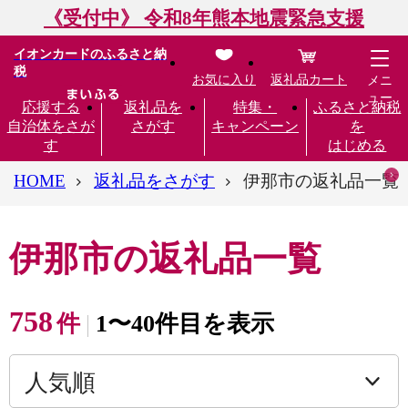
《受付中》 令和8年熊本地震緊急支援
イオンカードのふるさと納
税
お気に入り
返礼品カート
メニ
ュー
応援する
返礼品を
特集・
ふるさと納税
自治体をさが
さがす
キャンペーン
を
す
はじめる
HOME
返礼品をさがす
伊那市の返礼品一覧
伊那市の返礼品一覧
758
件
1〜40件目を表示