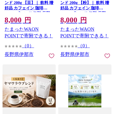
ンド 200g 【豆】｜ 飲料 嗜
ンド 200g 【粉】｜ 飲料 嗜
好品 カフェイン 珈琲
好品 カフェイン 珈琲
coffee ブレンド 伊那 長野
coffee ブレンド 伊那 長野
8,000
8,000
信州 ふるさと納税 【008-
信州【008-38】
円
円
39】
たまったWAON
たまったWAON
POINTで寄附できる！
POINTで寄附できる！
（0）
（0）
長野県伊那市
長野県伊那市