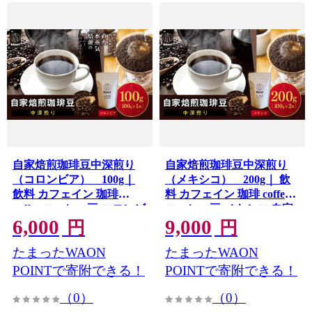
自家焙煎珈琲豆中深煎り
自家焙煎珈琲豆中深煎り
（コロンビア） 100g｜
（メキシコ） 200g｜ 飲
飲料 カフェイン 珈琲
料 カフェイン 珈琲 coffee
coffee コーヒー豆 コロンビ
コーヒー豆 メキシコ 自家
6,000
9,000
ア 自家焙煎珈琲豆 中深煎
焙煎珈琲豆 中深煎り 伊那
円
円
り 伊那 長野 信州 ふるさと
長野 信州 ふるさと納税
たまったWAON
たまったWAON
納税【006-29】
【009-60】
POINTで寄附できる！
POINTで寄附できる！
（0）
（0）