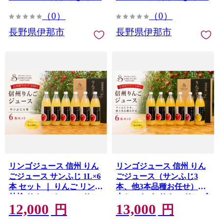
（0）
（0）
長野県伊那市
長野県伊那市
リンゴジュース 信州 りん
リンゴジュース 信州 りん
ごジュース サンふじ 1L×6
ごジュース（サンふじ3
本 セット ｜ りんご リンゴ
本、他3本品種お任せ） 6
林檎 りんごジュース サン
本セット ｜ りんご リンゴ
12,000
13,000
ふじ セット 飲料 果実飲料
林檎 りんごジュース サン
円
円
伊那市 長野 信州【012-
ふじ 飲み比べ セット 飲料