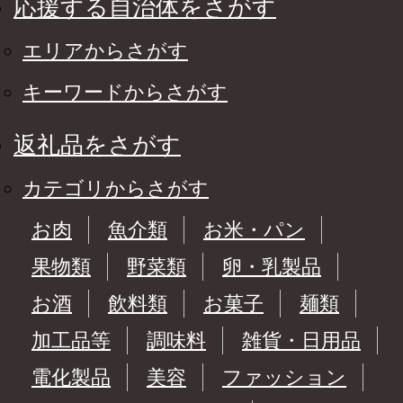
応援する自治体をさがす
エリアからさがす
キーワードからさがす
返礼品をさがす
カテゴリからさがす
お肉
魚介類
お米・パン
果物類
野菜類
卵・乳製品
お酒
飲料類
お菓子
麺類
加工品等
調味料
雑貨・日用品
電化製品
美容
ファッション