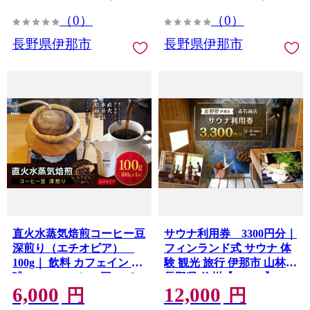
（0）
（0）
長野県伊那市
長野県伊那市
直火水蒸気焙煎コーヒー豆
サウナ利用券 3300円分｜
深煎り（エチオピア）
フィンランド式 サウナ 体
100g｜ 飲料 カフェイン 珈
験 観光 旅行 伊那市 山林
琲 coffee コーヒー豆 エチ
長野県 信州【012-88】
6,000
12,000
オピア 直火水蒸気焙煎 深
円
円
煎り 伊那 長野 信州 ふるさ