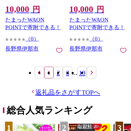
ょうゆ 調味料 信州 伊那産
ょうゆ 調味料 信州 伊那産
10,000
10,000
こいくち 詰合せ 大豆 天然
うすくち 詰合せ 大豆 天然
円
円
熟成 国産 長野県産 信州産
熟成 国産 長野県産 信州産
たまったWAON
たまったWAON
コク【010-d2】
コク【010-d1】
POINTで寄附できる！
POINTで寄附できる！
（0）
（0）
長野県伊那市
長野県伊那市
1
2
3
...
19
返礼品をさがすTOPへ
総合人気ランキング
1
2
3