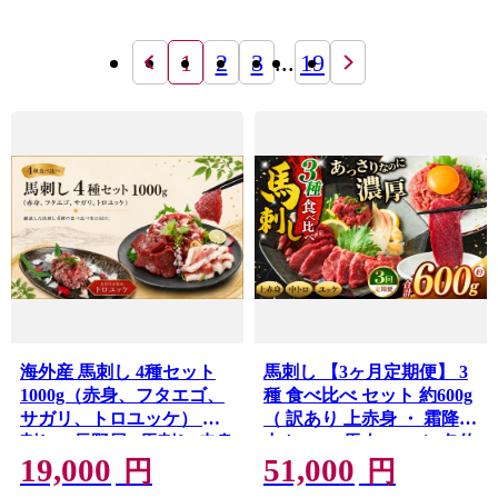
1
2
3
...
19
海外産 馬刺し 4種セット
馬刺し 【3ヶ月定期便】 3
1000g（赤身、フタエゴ、
種 食べ比べ セット 約600g
サガリ、トロユッケ） 馬
（ 訳あり 上赤身 ・ 霜降り
刺しの長野屋 | 馬刺し 赤身
中トロ ・ 馬肉 ユッケ 各約
19,000
51,000
タレ付き 馬刺し 馬刺 長野
200g ） | 馬刺し 上赤身 霜
円
円
信州 馬肉 お肉 刺身 冷凍
降り 中トロ 馬刺し 馬肉ユ