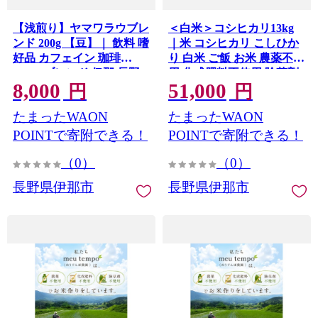
【浅煎り】ヤマワラウブレ
＜白米＞コシヒカリ13kg
ンド 200g 【豆】｜ 飲料 嗜
｜米 コシヒカリ こしひか
好品 カフェイン 珈琲
り 白米 ご飯 お米 農薬不使
coffee ブレンド 伊那 長野
用 化成肥料不使用 除草剤
8,000
51,000
信州【008-37】
不使用 伊那 伊那産 長野県
円
円
【051-10】
たまったWAON
たまったWAON
POINTで寄附できる！
POINTで寄附できる！
（0）
（0）
長野県伊那市
長野県伊那市