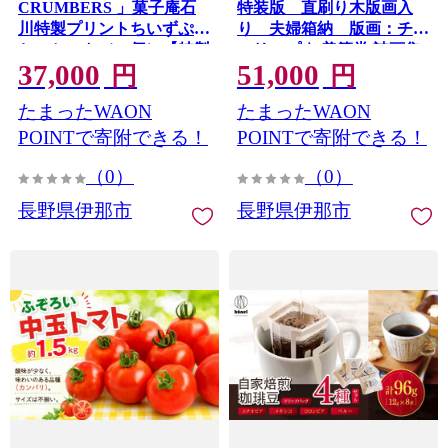
CRUMBERS 」菓子庵石
特装版 直刷り木版画入
川特製プリントちいずぷっ
り 夫婦箱納 版画：チュ
ちいセット（25個）【特製
ーリップ｜ 美篶堂 詩画集
37,000
51,000
メモリアル・キャンバス梱
谷川俊太郎 木版画 直刷り
円
円
包エコ仕様】 ｜ 伊那市 長
手刷り チューリップ 伊那
たまったWAON
たまったWAON
野県【037-17】
市 長野県 信州 【051-07】
POINTで寄附できる！
POINTで寄附できる！
（0）
（0）
長野県伊那市
長野県伊那市