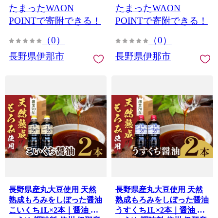
たまったWAON
たまったWAON
77】
果実飲料 伊那市 長野 信州
【013-62】
POINTで寄附できる！
POINTで寄附できる！
（0）
（0）
長野県伊那市
長野県伊那市
長野県産丸大豆使用 天然
長野県産丸大豆使用 天然
熟成もろみをしぼった醤油
熟成もろみをしぼった醤油
こいくち1L×2本｜醤油 し
うすくち1L×2本｜醤油 し