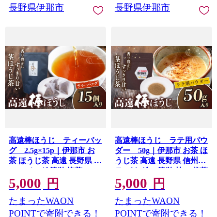
長野県伊那市
長野県伊那市
高遠棒ほうじ ティーバッ
高遠棒ほうじ ラテ用パウ
グ 2.5g×15p｜伊那市 お
ダー 50g｜伊那市 お茶 ほ
茶 ほうじ茶 高遠 長野県 テ
うじ茶 高遠 長野県 信州ラ
ィーバッグ 簡単 焙煎
テ パウダー 簡単 甘い 焙煎
5,000
5,000
【005-09】
【005-08】
円
円
たまったWAON
たまったWAON
POINTで寄附できる！
POINTで寄附できる！