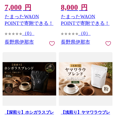
山林 長野県 信州【007-
coffee ブレンド 伊那 長野
7,000
8,000
a1】
信州 ふるさと納税 【008-
円
円
40】
たまったWAON
たまったWAON
POINTで寄附できる！
POINTで寄附できる！
（0）
（0）
長野県伊那市
長野県伊那市
【深煎り】ホシガラスブレ
【浅煎り】ヤマワラウブレ