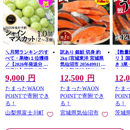
＼月間ランキング(す
訳あり 銀鮭 切身 約
【数量
べて・果物)１位獲得
2kg [宮城東洋 宮城県
リ 】
／【2026年発送分 先
気仙沼市 20564991] 鮭
き 3尾 
行予約】頬張る幸福
魚介類 海鮮 訳アリ 規
大きさ
9,000
12,500
12,
感 〜緑の宝石・ シ
格外 不揃い さけ サケ
レ・山
円
円
ャインマスカット 〜
鮭切身 シャケ 切り身
鰻 ふ
たまったWAON
たまったWAON
たまっ
１ｋｇ以上（２〜３
冷凍 家庭用 おかず 弁
な重 
房） フルーツ 山梨県
当 支援 サーモン 銀鮭
茨城 
POINTで寄附でき
POINTで寄附でき
POI
産 果物 くだもの シャ
切り身 魚 わけあり
と納税 冷
る！
る！
る！
イン マスカット ぶど
山梨県富士川町
宮城県気仙沼市
茨城
う ブドウ 葡萄 大粒 種
なし 先行予約 富士川
町 10000円 一万円