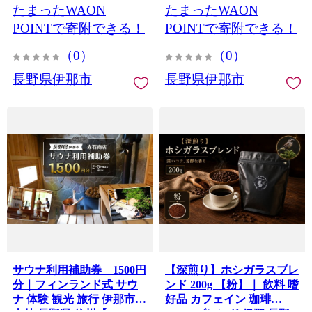
たまったWAON
たまったWAON
と納税【006-26】
POINTで寄附できる！
POINTで寄附できる！
（0）
（0）
長野県伊那市
長野県伊那市
サウナ利用補助券 1500円
【深煎り】ホシガラスブレ
分｜フィンランド式 サウ
ンド 200g 【粉】｜ 飲料 嗜
ナ 体験 観光 旅行 伊那市
好品 カフェイン 珈琲