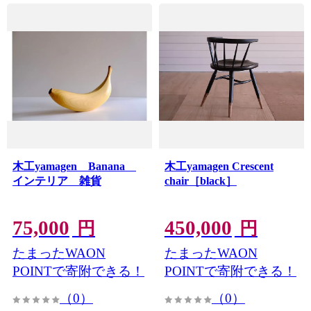
木工yamagen Banana
木工yamagen Crescent
インテリア 雑貨
chair［black］
75,000
450,000
円
円
たまったWAON
たまったWAON
POINTで寄附できる！
POINTで寄附できる！
（0）
（0）