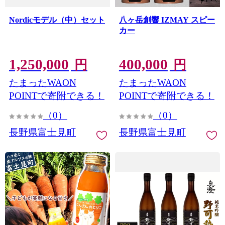
Nordicモデル（中）セット
八ヶ岳創響 IZMAY スピー
カー
1,250,000
400,000
円
円
たまったWAON
たまったWAON
POINTで寄附できる！
POINTで寄附できる！
（0）
（0）
長野県富士見町
長野県富士見町