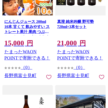
にんじんジュース 200ml
真澄 純米吟醸 野可勢
10本 甘くて 飲みやすい ス
720ml×3本セット
トレート果汁 果肉 つぶつ
ぶ スムージー 〈 にんじん
15,000
21,000
ニンジン 人参 キャロット
円
円
りんご リンゴ 林檎 アップ
たまったWAON
たまったWAON
ル 野菜 ベジタブル ミック
ス ジュース 飲料 飲み物 ド
POINTで寄附できる！
POINTで寄附できる！
リンク 無添加 無農薬 にん
（0）
（0）
じんのとりこ 八ヶ岳わく
わくファーム 〉
長野県富士見町
長野県富士見町