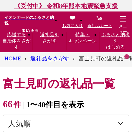
《受付中》 令和8年熊本地震緊急支援
イオンカードのふるさと納
税
お気に入り
返礼品カート
メニ
ュー
応援する
返礼品を
特集・
ふるさと納税
自治体をさが
さがす
キャンペーン
を
す
はじめる
HOME
返礼品をさがす
富士見町の返礼品一
富士見町の返礼品一覧
66
件
1〜40件目を表示