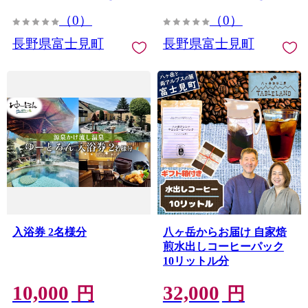
（0）
（0）
長野県富士見町
長野県富士見町
入浴券 2名様分
八ヶ岳からお届け 自家焙
煎水出しコーヒーパック
10リットル分
10,000
32,000
円
円