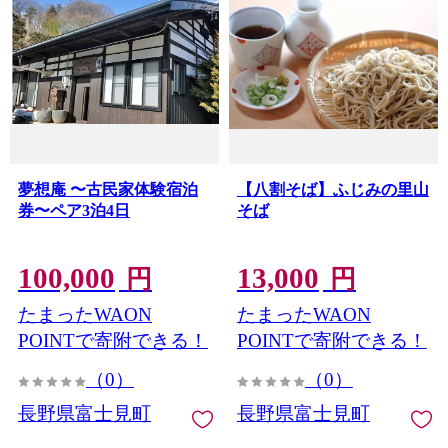
夢想庵 〜古民家体験宿泊
【八割そば】ふじみの里山
券〜ペア3泊4日
そば
100,000
13,000
円
円
たまったWAON
たまったWAON
POINTで寄附できる！
POINTで寄附できる！
（0）
（0）
長野県富士見町
長野県富士見町