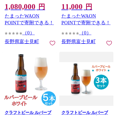
1,080,000
11,000
ト 間接照明 インテリア 吹
円
円
き ガラス 造形 硝子 卓上
たまったWAON
たまったWAON
おしゃれ 光学 ガラス工芸
アート 美術 工芸品 】
POINTで寄附できる！
POINTで寄附できる！
（0）
（0）
長野県富士見町
長野県富士見町
クラフトビール ルバーブ
クラフトビール ルバーブ