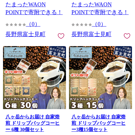
たまったWAON
たまったWAON
POINTで寄附できる！
POINTで寄附できる！
（0）
（0）
長野県富士見町
長野県富士見町
八ヶ岳からお届け 自家焙
八ヶ岳からお届け 自家焙
煎 ドリップバッグコーヒ
煎 ドリップバッグコーヒ
ー 6種 30個セット
ー3種15個セット