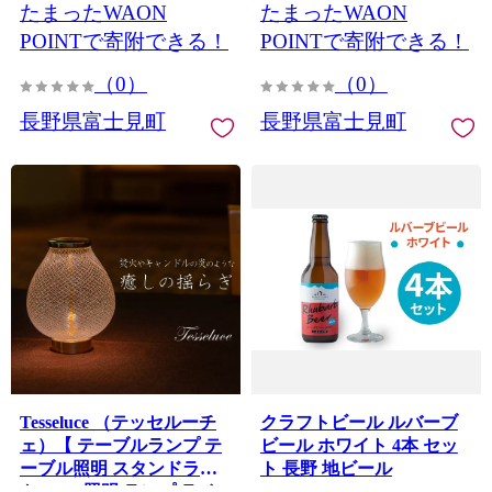
たまったWAON
たまったWAON
ル 野菜 ベジタブル ミック
ル 野菜 ベジタブル ミック
ス ジュース 飲料 飲み物 ド
ス ジュース 飲料 飲み物 ド
POINTで寄附できる！
POINTで寄附できる！
リンク 無添加 無農薬 にん
リンク 無添加 無農薬 にん
（0）
（0）
じんのとりこ 八ヶ岳わく
じんのとりこ 八ヶ岳わく
わくファーム 〉
わくファーム 〉
長野県富士見町
長野県富士見町
Tesseluce （テッセルーチ
クラフトビール ルバーブ
ェ）【 テーブルランプ テ
ビール ホワイト 4本 セッ
ーブル照明 スタンドライ
ト 長野 地ビール
ト LED 照明 ランプ ライ