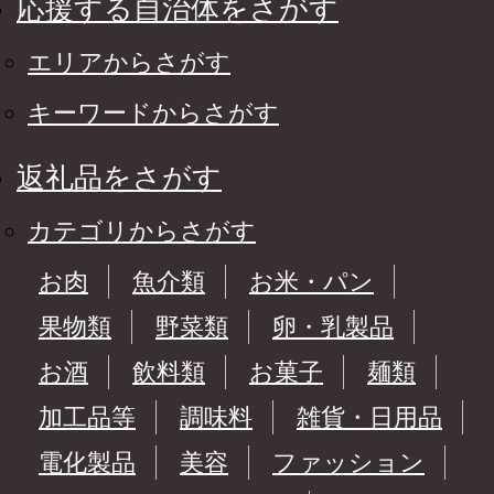
応援する自治体をさがす
エリアからさがす
キーワードからさがす
返礼品をさがす
カテゴリからさがす
お肉
魚介類
お米・パン
果物類
野菜類
卵・乳製品
お酒
飲料類
お菓子
麺類
加工品等
調味料
雑貨・日用品
電化製品
美容
ファッション