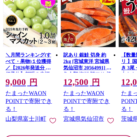
＼月間ランキング(す
訳あり 銀鮭 切身 約
【数量
べて・果物)１位獲得
2kg [宮城東洋 宮城県
リ 】
／【2026年発送分 先
気仙沼市 20564991] 鮭
き 3尾 
行予約】頬張る幸福
魚介類 海鮮 訳アリ 規
大きさ
9,000
12,500
12,
感 〜緑の宝石・ シ
格外 不揃い さけ サケ
レ・山
円
円
ャインマスカット 〜
鮭切身 シャケ 切り身
鰻 ふ
たまったWAON
たまったWAON
たまっ
１ｋｇ以上（２〜３
冷凍 家庭用 おかず 弁
な重 
房） フルーツ 山梨県
当 支援 サーモン 銀鮭
茨城 
POINTで寄附でき
POINTで寄附でき
POI
産 果物 くだもの シャ
切り身 魚 わけあり
と納税 冷
る！
る！
る！
イン マスカット ぶど
山梨県富士川町
宮城県気仙沼市
茨城
う ブドウ 葡萄 大粒 種
なし 先行予約 富士川
町 10000円 一万円