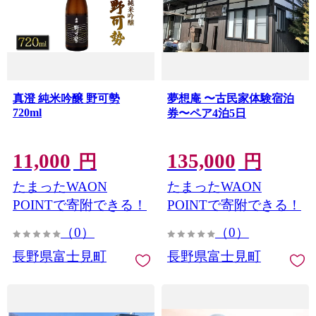
真澄 純米吟醸 野可勢
夢想庵 〜古民家体験宿泊
720ml
券〜ペア4泊5日
11,000
135,000
円
円
たまったWAON
たまったWAON
POINTで寄附できる！
POINTで寄附できる！
（0）
（0）
長野県富士見町
長野県富士見町