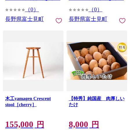
（0）
（0）
長野県富士見町
長野県富士見町
木工yamagen Crescent
【特秀】純国産 肉厚しい
stool［cherry］
たけ
155,000
8,000
円
円