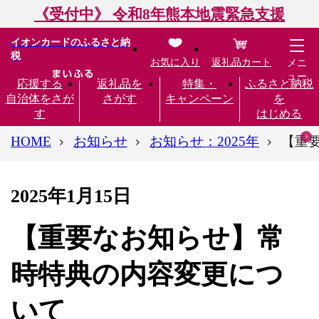
《受付中》 令和8年熊本地震緊急支援
イオンカードのふるさと納
税
お気に入り
返礼品カート
メニ
ュー
応援する
返礼品を
特集・
ふるさと納税
自治体をさが
さがす
キャンペーン
を
す
はじめる
HOME
お知らせ
お知らせ：2025年
【重
2025年1月15日
【重要なお知らせ】常
時特典の内容変更につ
いて