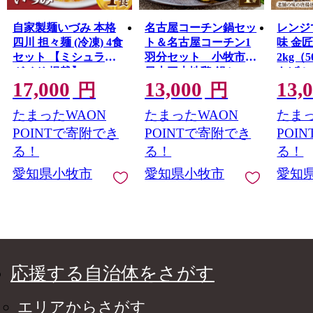
自家製麺いづみ 本格
名古屋コーチン鍋セッ
レンジ
四川 担々麺 (冷凍) 4食
ト＆名古屋コーチン1
味 金匠・鶏唐揚げ
セット 【ミシュラン
羽分セット 小牧市
2kg（
ガイド 掲載】
日本三大地鶏 鍋セッ
あげ 
17,000
13,000
13,
ト 鶏肉 もも肉 むね肉
済み 
円
円
ササミ 肉団子 鍋料理
肉 旨
たまったWAON
たまったWAON
たまっ
舗 加
簡単 
POINTで寄附でき
POINTで寄附でき
POI
解凍 
る！
る！
る！
食品 
愛知県小牧市
愛知県小牧市
愛知
お取り
料無料[0
応援する自治体をさがす
エリアからさがす