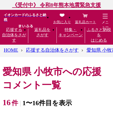
《受付中》 令和8年熊本地震緊急支援
イオンカードのふるさと納
税
お気に入り
返礼品カート
メニ
ュー
応援する
返礼品を
特集・
ふるさと納税
自治体をさが
さがす
キャンペーン
を
す
はじめる
HOME
応援する自治体をさがす
愛知県 小牧
愛知県 小牧市への応援
コメント一覧
16
件
1〜16件目を表示