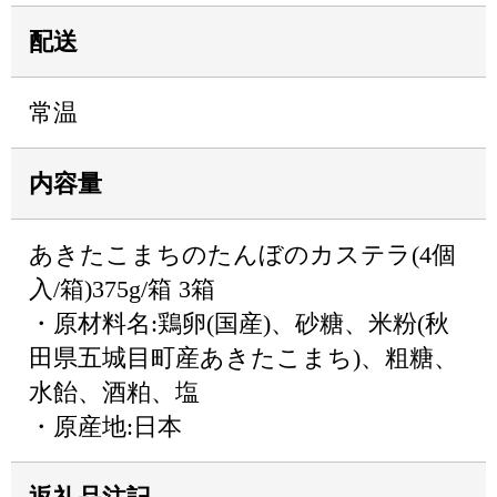
配送
常温
内容量
あきたこまちのたんぼのカステラ(4個
入/箱)375g/箱 3箱
・原材料名:鶏卵(国産)、砂糖、米粉(秋
田県五城目町産あきたこまち)、粗糖、
水飴、酒粕、塩
・原産地:日本