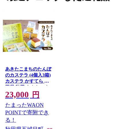
あきたこまちのたんぼ
のカステラ (4個入3箱)
カステラ かすてら 秋
田県 秋田 あきたこま
23,000
ち 田んぼ お菓子 スイ
円
ーツ
たまったWAON
POINTで寄附でき
る！