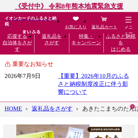
《受付中》 令和8年熊本地震緊急支援
イオンカードのふるさと納
税
お気に入り
返礼品カート
メニ
ュー
応援する
返礼品を
特集・
ふるさと納税
自治体をさが
さがす
キャンペーン
を
す
はじめる
重要なお知らせ
2026年7月9日
【重要】2026年10月のふる
さと納税制度改正に伴う影
響について
HOME
返礼品をさがす
あきたこまちのたんぼの