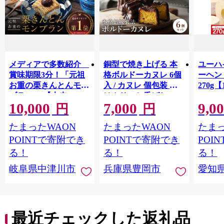
メディアで多数紹介
銅型で焼き上げる 本
ユーハ
賞味期限3分！「元祖
格ボルドーカヌレ 6個
ーヘ
お重の栗きんとんモン
入 / カヌレ 個包装 外
270g【
ブラン」 【未来のご
はカリッと香ばしい
10,000
7,000
9,0
褒美】スイーツ 栗 モ
中はもっちり ラム酒
円
円
ンブラン くりきんと
バニラ お取り寄せ ス
たまったWAON
たまったWAON
たまっ
ん デザート ご褒美 お
イーツ 焼き菓子 詰め
取り寄せ くり お菓子
合わせ ホワイトデー
POINTで寄附でき
POINTで寄附でき
POI
菓子 F4N-2298
お返し 冷凍 手作り 化
る！
る！
る！
粧箱入り ギフト TAS
岐阜県中津川市
兵庫県豊岡市
愛知
BAKE
最近チェックした返礼品