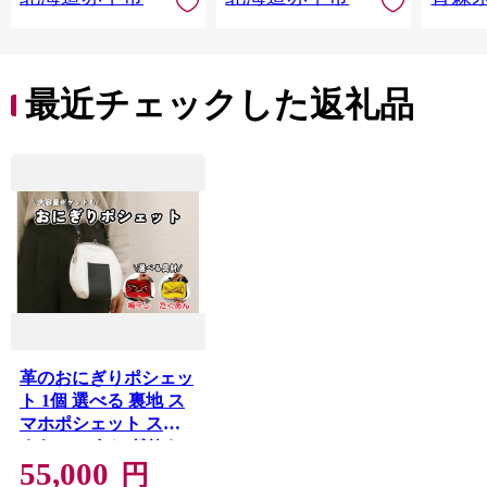
最近チェックした返礼品
革のおにぎりポシェッ
ト 1個 選べる 裏地 ス
マホポシェット スマ
ホケース おにぎり レ
55,000
ザー 革 国産 鞄 がま口
円