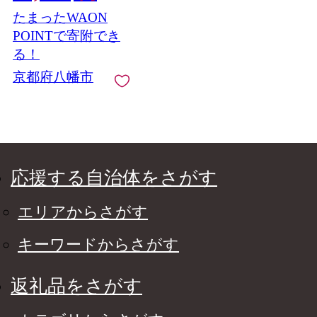
かばん バッグ ショル
たまったWAON
ダーバッグ 手作り 雑
貨 日用品 小物 ショル
POINTで寄附でき
ダー プレゼント ギフ
る！
ト 贈り物 アドバンス
京都府八幡市
レザーファクトリー
八幡 八幡市 京都
応援する自治体をさがす
エリアからさがす
キーワードからさがす
返礼品をさがす