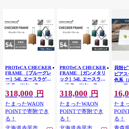
PROTeCA CHECKER
PROTeCA CHECKER
貝殻ピ
FRAME ［ブルーグレ
FRAME ［ガンメタリ
ピアス
ー］54L エースラゲー
ック］54L エースラゲ
色系（
ジ スーツケース
ージ スーツケース
ない暮
［NO.00142（03）］
［NO.00142（02）］
318,000
318,000
16,
ピアス
円
円
プロテカ チェッカー
プロテカ チェッカー
たて 
フレーム 旅 キャリー
フレーム 旅 キャリー
たまったWAON
たまったWAON
たまっ
チック
かばん バッグ 国産 日
かばん バッグ 国産 日
ル 手
POINTで寄附でき
POINTで寄附でき
POI
本製 抗ウイルス仕様
本製 抗ウイルス仕様
ド ア
る！
る！
る！
ィース
北海道赤平市
北海道赤平市
青森
平内町 F