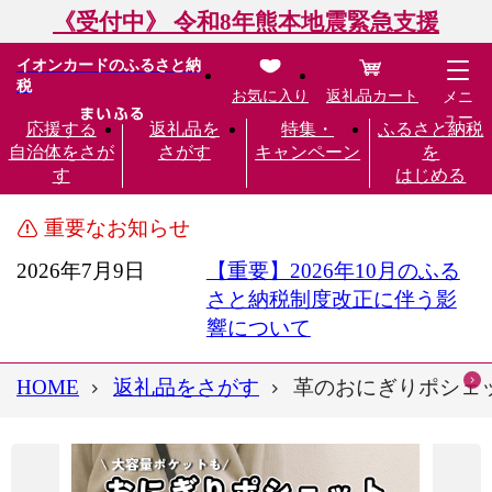
《受付中》 令和8年熊本地震緊急支援
イオンカードのふるさと納
税
お気に入り
返礼品カート
メニ
ュー
応援する
返礼品を
特集・
ふるさと納税
自治体をさが
さがす
キャンペーン
を
す
はじめる
重要なお知らせ
2026年7月9日
【重要】2026年10月のふる
さと納税制度改正に伴う影
響について
HOME
返礼品をさがす
革のおにぎりポシェット