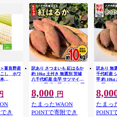
付＞富良野産
訳あり さつまいも 紅はるか
訳あり 無
こし ホワ
約 10kg 土付き 無選別 茨城
千代町産 
0本
八千代町産 生芋 サツマイモ
芋 約 10k
さつま芋 焼き芋 やきいも 芋
モ 芋 いも
8,000
8,00
イモ 野菜 不揃い 規格外 長期
秋 【 先行予約 2026年10月下
円
円
熟成 おやつ デザート 秋 旬
旬以降発送 】
農家直送 【 先行予約 2026年
ON
たまったWAON
たまった
10月下旬以降発送 】
附でき
POINTで寄附でき
POIN
[AX010ya]