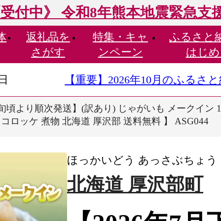
受付中》 令和8年熊本地震緊急支
体
返礼品を
特集・
キャ
ふるさと
さがす
ンペーン
はじめ
9日
【重要】2026年10月のふる
下旬頃より順次発送】(訳あり) じゃがいも メークイン 1
ロッケ 煮物 北海道 厚沢部 送料無料 】 ASG044
ほっかいどう あっさぶちょう
北海道 厚沢部町