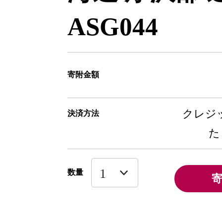
ASG044
寄附金額
クレジッ
決済方法
た
数量