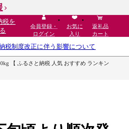
援
納税を
会員登録・
お気に
返礼品
る
ログイン
入り
カート
さと納税制度改正に伴う影響について
0kg 【 ふるさと納税 人気 おすすめ ランキン