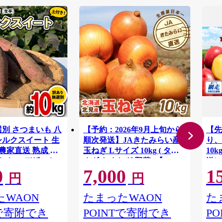
選別 さつまいも 八
【予約：2026年9月上旬から
【先
シルクスイート 生
順次発送】JAきたみらい産
り、
g 農家直送 熟成 イ
玉ねぎ Lサイズ 10kg ( タマ
10
 おやつ デザート
ネギ たまねぎ 野菜 )【210-
送）
0
7,000
1
0003-2026】
すす
円
円
[AX035ya]
も 
男爵
WAON
たまったWAON
た
ぎ 
Tで寄附でき
POINTで寄附でき
P
セッ