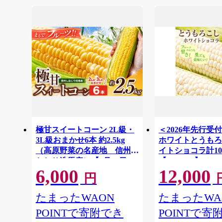
極甘スイートコーン 2L級・
＜2026年先行受
3L級おまかせ6本 約2.5kg
ホワイトとうもろ
（高原野菜の名産地 信州し
イトショコラ計1
おじり洗馬産）【8月10日～
【1678459】
6,000
12,000
15日頃に出荷予定※不在日対
円
応不可※】| 野菜 とうもろこ
し トウモロコシ スイートコ
たまったWAON
たまったWA
ーン イエロー種 洗馬 朝採り
POINTで寄附でき
POINTで寄
長野県 塩尻市