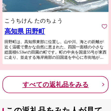
こうちけん たのちょう
高知県 田野町
田野町は、高知県東部に位置し、山や川、海との距離が
近く温暖で豊かな自然に恵まれた、四国一面積の小さな
総面積6.53㎢の田園の町です。町の中央を国道55号が東西
に走り、並走する海岸南部の旧国道を中心に市街地が形
成されています。中心部には生活に必要な量販店や金融
機関、公共施設、医療機関、交通機関など、様々な機能
が集積しており、コンパクトで住みやすい、田舎ならで
はの「暮らしやすさ」が自慢の町です。また、ライオン
すべての返礼品をみる
宰相で知られる「濱口雄幸」や幕末の志士「清岡道之
助」など、偉人たちの史跡や文化が、今もなお数多く残
っています。
この返礼品をみた人が見て