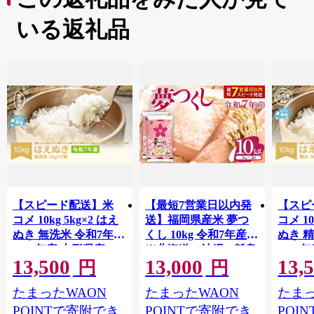
いる返礼品
【スピード配送】米
【最短7営業日以内発
【スピ
コメ 10kg 5kg×2 はえ
送】福岡県産米 夢つ
コメ 10
ぬき 無洗米 令和7年産
くし 10kg 令和7年産
ぬき 
2025年産 山形県産 tf-
※北海道・沖縄・離島
2025年
13,500
13,000
13,
hamxa10
hasxa1
は配送不可 |【精米 単
円
円
一米 単一原料米 7年産
たまったWAON
たまったWAON
たまっ
国産 お米 ブランド米
5kg × 2 ゆめつくし】
POINTで寄附でき
POINTで寄附でき
POI