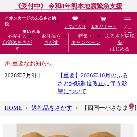
《受付中》 令和8年熊本地震緊急支援
イオンカードのふるさと納
税
お気に入り
返礼品カート
メニ
ュー
応援する
返礼品を
特集・
ふるさと納税
自治体をさが
さがす
キャンペーン
を
す
はじめる
重要なお知らせ
2026年7月9日
【重要】2026年10月のふる
さと納税制度改正に伴う影
響について
HOME
返礼品をさがす
【四国一小さなまち