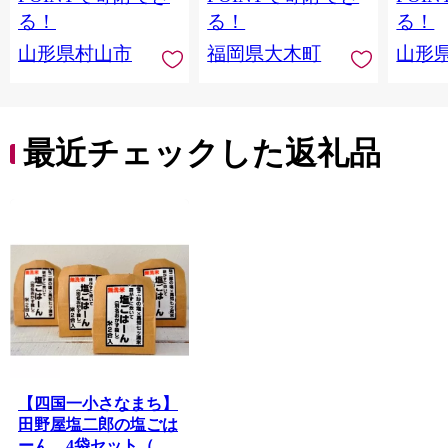
CY009_01
る！
る！
る！
山形県村山市
福岡県大木町
山形
最近チェックした返礼品
【四国一小さなまち】
田野屋塩二郎の塩ごは
ーん 4袋セット（無