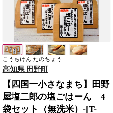
こうちけん たのちょう
高知県 田野町
【四国一小さなまち】田野
屋塩二郎の塩ごはーん 4
袋セット（無洗米）-[T-