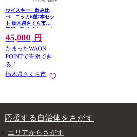
ウイスキー 飲み比
べ ニッカ6種7本セッ
ト 栃木県さくら市の
工場で熟成【ウィスキ
45,000
ー お酒 飲み比べ セッ
円
ト 詰め合わせ ハイボ
たまったWAON
ール 水割り ロック 飲
む 国産 洋酒 ジャパニ
POINTで寄附でき
ーズ ウイスキー 蒸留
る！
所 家飲み 酒 お湯割
栃木県さくら市
り】※着日指定不可
応援する自治体をさがす
エリアからさがす