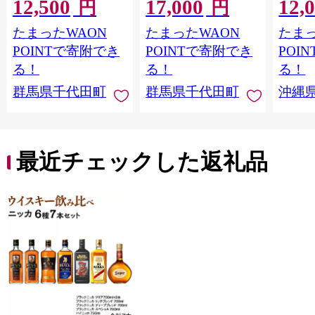
12,500
17,000
12,
縄・離島地域へのお届
ール工場〉群馬※沖
泡酒 
円
円
け不可
縄・離島地域へのお届
1ケー
たまったWAON
たまったWAON
たまっ
け不可
ロ ゼ
麦芽3
POINTで寄附でき
POINTで寄附でき
POI
化した
る！
る！
る！
すめ 
群馬県千代田町
群馬県千代田町
沖縄
重瀬【
最近チェックした返礼品