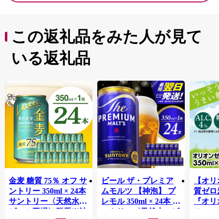
この返礼品をみた人が見て
いる返礼品
金麦 糖質 75％ オフ サ
ビール ザ・プレミア
【オリ
ントリー 350ml × 24本
ムモルツ 【神泡】 プ
質ゼロ
サントリー〈天然水の
レモル 350ml × 24本 サ
『オリ
ビール工場〉群馬※沖
ントリー〈天然水のビ
フ』(35