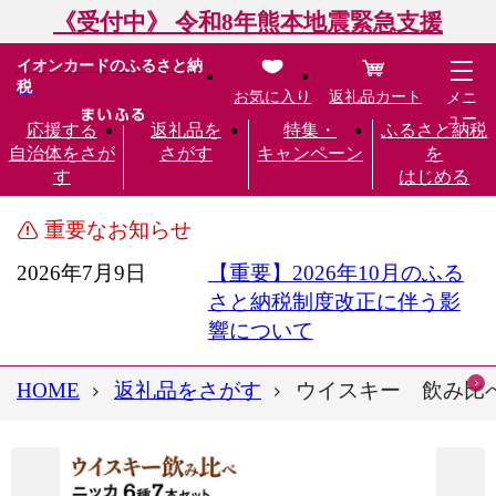
《受付中》 令和8年熊本地震緊急支援
イオンカードのふるさと納
税
お気に入り
返礼品カート
メニ
ュー
応援する
返礼品を
特集・
ふるさと納税
自治体をさが
さがす
キャンペーン
を
す
はじめる
重要なお知らせ
2026年7月9日
【重要】2026年10月のふる
さと納税制度改正に伴う影
響について
HOME
返礼品をさがす
ウイスキー 飲み比べ