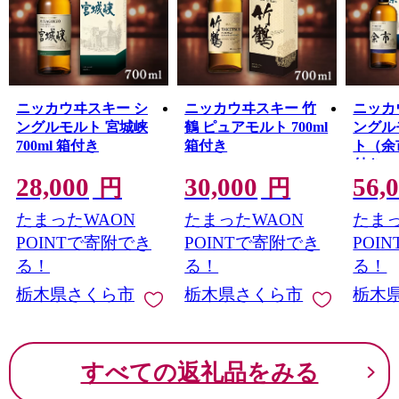
ニッカウヰスキー シ
ニッカウヰスキー 竹
ニッカ
ングルモルト 宮城峡
鶴 ピュアモルト 700ml
ングル
700ml 箱付き
箱付き
ト（余
付き
28,000
30,000
56,
円
円
たまったWAON
たまったWAON
たまっ
POINTで寄附でき
POINTで寄附でき
POI
る！
る！
る！
栃木県さくら市
栃木県さくら市
栃木
すべての返礼品をみる