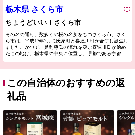
栃木県 さくら市
ちょうどいい！さくら市
その名の通り、数多くの桜の名所をもつさくら市。さく
ら市は、平成17年3月に氏家町と喜連川町が合併し誕生し
ました。かつて、足利尊氏の流れを汲む喜連川氏が治め
たこの地は、栃木県の中央に位置し、県都である宇都宮
に隣接しており、利便性と自然環境が調和した市です。
湧き出る喜連川（きつれがわ）温泉は、日本三大美肌の
湯。素晴らしい景色に囲まれて入る温泉は心も体も美し
くなれます。さくら市を一言で表現したキャッチコピー
この自治体のおすすめの返
『ちょうどいい！さくら市』には、県都である宇都宮や
県内観光地への距離感・アクセスがちょうどいい、買い
礼品
物・通勤通学・生活にちょうどいいといった、さまざま
な条件に『ちょうどいい』という思いが込められていま
す。