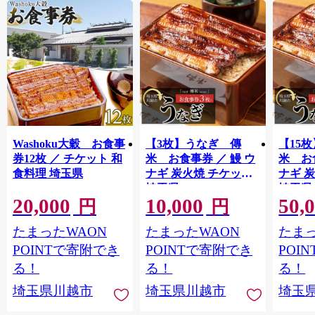
Washoku大穀 お食事
【3枚】うなぎ 傳
【15
券12枚 ／ チケット 和
米 お食事券 ／ 鰻 ウ
米 お
食料理 埼玉県
ナギ 炭火焼 チケット
ナギ 
埼玉県
埼玉県
20,000
10,000
50,
円
円
たまったWAON
たまったWAON
たまっ
POINTで寄附でき
POINTで寄附でき
POI
る！
る！
る！
埼玉県川越市
埼玉県川越市
埼玉