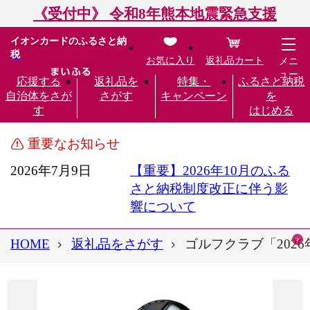
《受付中》 令和8年熊本地震緊急支援
イオンカードのふるさと納
税
お気に入り
返礼品カート
メニ
ュー
応援する
返礼品を
特集・
ふるさと納税
自治体をさが
さがす
キャンペーン
を
す
はじめる
重要なお知らせ
2026年7月9日
【重要】2026年10月のふる
さと納税制度改正に伴う影
響について
HOME
返礼品をさがす
ゴルフクラブ「202