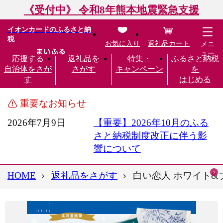
《受付中》 令和8年熊本地震緊急支援
イオンカードのふるさと納
税
お気に入り
返礼品カート
メニ
ュー
応援する
返礼品を
特集・
ふるさと納税
自治体をさが
さがす
キャンペーン
を
す
はじめる
重要なお知らせ
2026年7月9日
【重要】2026年10月のふる
さと納税制度改正に伴う影
響について
HOME
返礼品をさがす
白い恋人 ホワイト&ブ