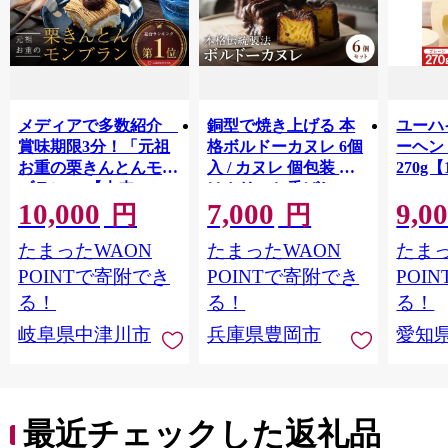
メディアで多数紹介
銅型で焼き上げる 本
ユーハ
賞味期限3分！「元祖
格ボルドーカヌレ 6個
ーヘ
お重の栗きんとんモン
入 / カヌレ 個包装 外
270g【
ブラン」 【未来のご
はカリッと香ばしい
10,000
7,000
9,0
褒美】スイーツ 栗 モ
中はもっちり ラム酒
円
円
ンブラン くりきんと
バニラ お取り寄せ ス
たまったWAON
たまったWAON
たまっ
ん デザート ご褒美 お
イーツ 焼き菓子 詰め
取り寄せ くり お菓子
合わせ ホワイトデー
POINTで寄附でき
POINTで寄附でき
POI
菓子 F4N-2298
お返し 冷凍 手作り 化
る！
る！
る！
粧箱入り ギフト TAS
岐阜県中津川市
兵庫県豊岡市
愛知
BAKE
最近チェックした返礼品