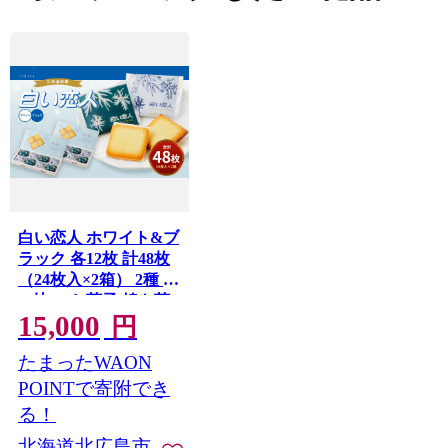
白い恋人 ホワイト&ブ
ラック 各12枚 計48枚
（24枚入×2箱） 2種 食
べ比べ お菓子 焼き菓
15,000
子 洋菓子 クッキー チ
円
ョコ ラングドシャ 個
たまったWAON
包装 ギフト お土産 銘
菓 石屋製菓 北海道 北
POINTで寄附でき
広島市
る！
北海道北広島市