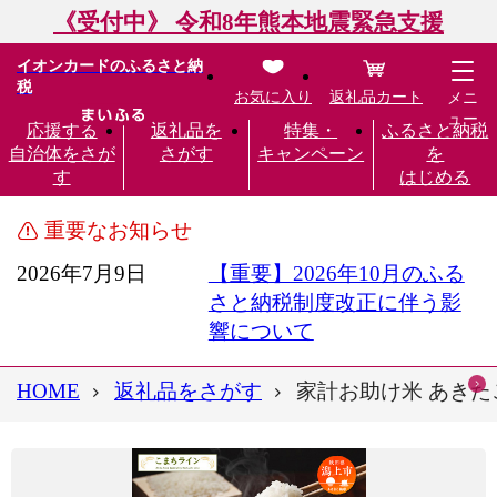
《受付中》 令和8年熊本地震緊急支援
イオンカードのふるさと納
税
お気に入り
返礼品カート
メニ
ュー
応援する
返礼品を
特集・
ふるさと納税
自治体をさが
さがす
キャンペーン
を
す
はじめる
重要なお知らせ
2026年7月9日
【重要】2026年10月のふる
さと納税制度改正に伴う影
響について
HOME
返礼品をさがす
家計お助け米 あきたこ