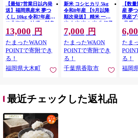
【最短7営業日以内発
新米 コシヒカリ 5kg
【数量
送】福岡県産米 夢つ
令和8年産 【9月以降
産 夢つ
くし 10kg 令和7年産
順次発送】 精米 一等
県産ブラ
※北海道・沖縄・離島
米 白米 米 お米 先行予
(品番:3
13,000
7,000
6,0
は配送不可 |【精米 単
約 数量 限定 こしひか
円
円
一米 単一原料米 7年産
り 5キロ 米5kg ごはん
たまったWAON
たまったWAON
たまっ
国産 お米 ブランド米
こめ コメ はくまい お
5kg × 2 ゆめつくし】
米マイスター 厳選 予
POINTで寄附でき
POINTで寄附でき
POI
CY009_01
約 白飯 ※ okome kome
る！
る！
る！
おむすび おにぎり 国
福岡県大木町
千葉県香取市
福岡
産 飯 おこめ 取り寄せ
弁当 家計応援 千葉県
産 R8 2026年 産 千葉
千葉県 香取市
最近チェックした返礼品