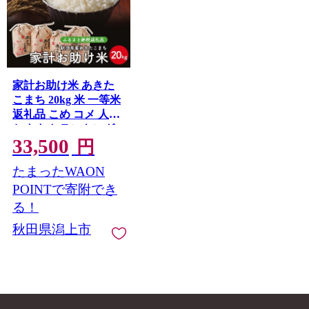
家計お助け米 あきた
こまち 20kg 米 一等米
返礼品 こめ コメ 人気
おすすめ ランキング
33,500
20キロ 人気 おすすめ
円
ランキング グルメ 故
たまったWAON
郷 ふるさと 納税 秋田
潟上 潟上市 【こまち
POINTで寄附でき
ライン】
る！
秋田県潟上市